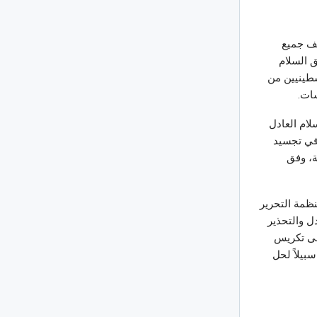
قف جميع
 السلام
سطينيين من
ات.
لام العادل
في تجسيد
لقدس الشرقية، وفق
ظمة التحرير
ل والتحذير
لى تكريس
بيلاً لحل