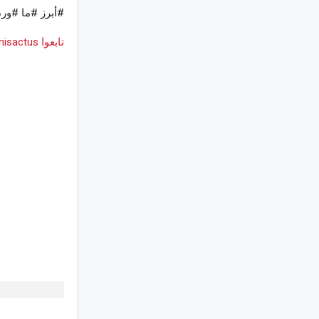
#أبرز #ما #ورد
تابعوا Tunisactus على Google News