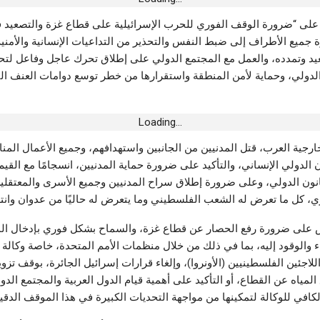
قرعة كأس الكنفدرالية الافريقية لكرة القدم..
على “ضرورة الوقف الفوري للحرب الإسرائيلية على قطاع غزة والتصعيد 
مواجهات الأندية التونسية
جميع الأطراف إلى ضبط النفس والتحذير من التداعيات الإنسانية والأمنية 
حوبة بالأتربة
أغسطس 6, 2026
يد وتمدده، والعمل مع المجتمع الدولي على إطلاق تحرك عاجل وفاعل لتح
الليلة
ن الدولي، وحماية لأمن المنطقة واستقرارها من خطر توسع دوامات العنف ا
Loading...
ارجية العرب، قتل المدنيين من الجانبين واستهدافهم، وجميع الأعمال المنا
 الدولي الإنساني، والتأكيد على ضرورة حماية المدنيين، انسجامًا مع القيم 
نون الدولي، وعلى ضرورة إطلاق سراح المدنيين وجميع الأسرى والمعتقلين.
، كل ما تعرض له الشعب الفلسطيني وما يتعرض له حاليًا من عدوان وانت
على ضرورة رفع الحصار عن قطاع غزة، والسماح بشكل فوري بإدخال ا
اء والوقود إليه، بما في ذلك من خلال منظمات الأمم المتحدة، خاصة وكالة 
اجئين الفلسطينيين (الأونروا)، وإلغاء قرارات إسرائيل الجائرة، بوقف تزوي
المياه عن القطاع، أو التأكيد على أهمية قيام الدول العربية والمجتمع الدو
لكافي للوكالة لتمكينها من مواجهة التحديات الكبيرة في هذا الموقف الدقي