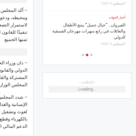
أغسطس 6, 2026
.
– أكد المجلس 
أخبار الجهات
ومحيطه، ودعوة 
أخبار الجهات
القيروان.. رياح نشطة مص
لاستمرار التصع
القيروان.. “خيال جميل” يمتع الأطفال
وسحب رعدية تميز أجواء 
والعائلات في رابع سهرات مهرجان الفسقية
تنفيذًا للقانو
أغسطس 5, 2026
الدولي
ثمنها الجميع.
أغسطس 6, 2026
– دان وزراء الخ
الدولي والقانون
المشتركة والقا
- الإعلانات -
المجلس الوزاري
Loading...
– شدد المجلس 
الإنسانية والغذ
لغوث وتشغيل الل
بالكهرباء وقطع 
الدعم المالي ا