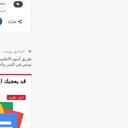
abic
السلط
شارك
السابق بوست
طريق أسود الأطلس نح
تونس في الثمن والج
قد يعجبك اي
اخبار عالمية