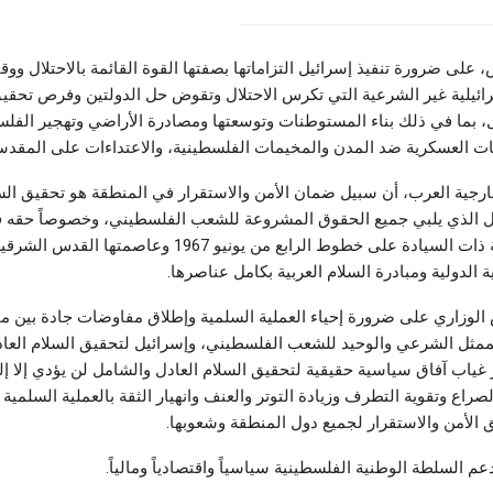
على ضرورة تنفيذ إسرائيل التزاماتها بصفتها القوة القائمة بالاحتلال وو
رائيلية غير الشرعية التي تكرس الاحتلال وتقوض حل الدولتين وفرص تحقيق
، بما في ذلك بناء المستوطنات وتوسعتها ومصادرة الأراضي وتهجير الفل
يات العسكرية ضد المدن والمخيمات الفلسطينية، والاعتداءات على المقدس
خارجية العرب، أن سبيل ضمان الأمن والاستقرار في المنطقة هو تحقيق الس
مل الذي يلبي جميع الحقوق المشروعة للشعب الفلسطيني، وخصوصاً حقه 
دولته المستقلة ذات السيادة على خطوط الرابع من يونيو 1967 وعاصمتها ا
الدولية ومبادرة السلام العربية بكامل عناصرها.
وزاري على ضرورة إحياء العملية السلمية وإطلاق مفاوضات جادة بين من
ممثل الشرعي والوحيد للشعب الفلسطيني، وإسرائيل لتحقيق السلام العاد
غياب آفاق سياسية حقيقية لتحقيق السلام العادل والشامل لن يؤدي إلا إ
صراع وتقوية التطرف وزيادة التوتر والعنف وانهيار الثقة بالعملية السلمية س
 الأمن والاستقرار لجميع دول المنطقة وشعوبها.
 السلطة الوطنية الفلسطينية سياسياً واقتصادياً ومالياً.