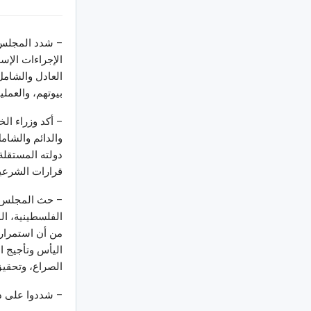
– شدد المجلس، 
الإجراءات الإس
العادل والشامل
بيوتهم، والعمل
– أكد وزراء ال
والدائم والشا
قرارات الشرعية 
– حث المجلس ال
الفلسطينية، ال
من أن استمرار 
اليأس وتأجيج ال
الصراع، وتحقيق
– شددوا على دعم