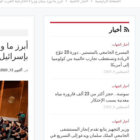
الصفحة الرئيسية
اخبار عالمية
أبرز ما ورد ببيان وزراء الخارجية العرب ع
أخبار
أبرز ما و
أخبار الجهات
أخبار الجهات
المسرح الجامعي بالمنستير.. دورة 20 تتوّج
سوسة.. وزير التّجهيز وا
بإسرائيل
الريادة وتستقطب تجارب عالمية من كولومبيا
انطلاق 14 مسكنا اجتماعيا
إلى أمريكا
أغسطس 6, 2026
في
أكتوبر 13, 2023
أغسطس 6, 2026
أخبار الجهات
أخبار الجهات
سوسة.. حجز أكثر من 23 ألف قارورة مياه
خلال جويلية على مستو
معدنية بسبب الإحتكار
أغسطس 6, 2026
أغسطس 6, 2026
رياضة
أخبار الجهات
تحكيم: ناجي الجويني مر
وزير التجهيز يتابع تقدم إنجاز المستشفى
الحيمودي
الجامعي الملك سلمان ويدعو إلى التسريع في
أغسطس 6, 2026