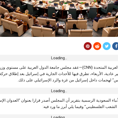
أخبار الجهات
بنزرت.. إخماد حريق غابة الصخور
تتدخل إثر الرياح
أغسطس 7, 2026
عوائق عن الطرقات
رياضة
قرعة رابطة الأبطال الإفريقية لكرة القدم..
مواجهات الأندية التونسية
وسة..”بابا نوّال”
أغسطس 7, 2026
يُصحّح الوضعيّة
Loading...
أخبار الجهات
بنزرت.. الإدارة العامة للسدود تؤكد دخول سد
دبي، الإمارات العربية المتحدة (CNN)—عقد مجلس جامعة الدول العربية على مستوى
الدويميس حيز الاستغلال قبل موفى 2026
 عادية، الأربعاء، تطرق فيها للأحداث الجارية في إسرائيل بعد إطلاق حركة
الترخيص البنكي
أغسطس 6, 2026
س” لهجمات داخل إسرائيل من غزة والرد الإسرائيلي على ذلك.
داب
أخبار الجهات
Loading...
حضور شبابي غفير في سهرة Young RZ
بمهرجان الفسقية الدولي
نباء السعودية الرسمية بتقرير أن المجلس أصدر قرارا بعنوان “العدوان الإس
رطين في إلقاء
أغسطس 6, 2026
لشعب الفلسطيني” وفيما يلي أبرز ما ورد فيه:
يدية بمحطة الكرم
Loading...
رياضة