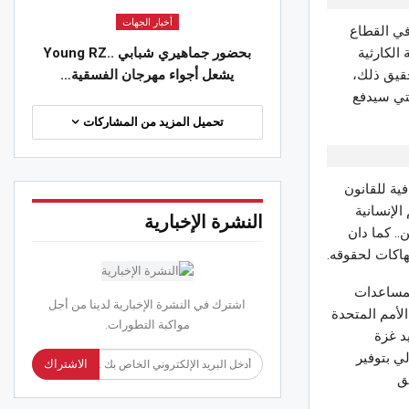
أخبار الجهات
في القطاع
بحضور جماهيري شبابي ..Young RZ
الكارثية
يشعل أجواء مهرجان الفسقية…
قيق ذلك،
لتي سيدفع
تحميل المزيد من المشاركات
فية للقانون
الإنسانية
النشرة الإخبارية
. كما دان
هاكات لحقوقه.
لمساعدات
اشترك في النشرة الإخبارية لدينا من أجل
الأمم المتحدة
مواكبة التطورات.
د غزة
لي بتوفير
الاشتراك
ق