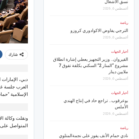
نسق الأشغال
أغسطس 6, 2026
أخبار الجهات
القيروان..مصالح التجهيز 
رياضة
القوية لرفع الأشجار وال
الترجي يفاوض الاكوادوري كروزو
أغسطس 6, 2026
أغسطس 6, 2026
أخبار الجهات
أخبار الجهات
في مسرح سيدي الظاهر بس
شارك
القيروان.. وزير التجهيز يعطي إشارة انطلاق
يُعرّي المجتمع وبوسعدية 
مشروع “المنار 2” السكني بكلفة تفوق 7
أغسطس 6, 2026
ملايين دينار
د
أغسطس 6, 2026
رياضة
العرب جلسة غير
الاتحاد المنستيري: عقبة 
أخبار الجهات
الإسلامية “حما
تُعطّل رفع المنع من الانت
بوعرقوب.. تراجع حاد في إنتاج الهندي
أغسطس 5, 2026
الأملس
أغسطس 6, 2026
أخبار الجهات
ونقلت وكالة الأ
“تقل تونس” تلاحق المتو
المتواصل على ا
رياضة
الفضلات على السكة الحد
نادي حمام الأنف يفوز على نجمةالمتلوي
أغسطس 5, 2026