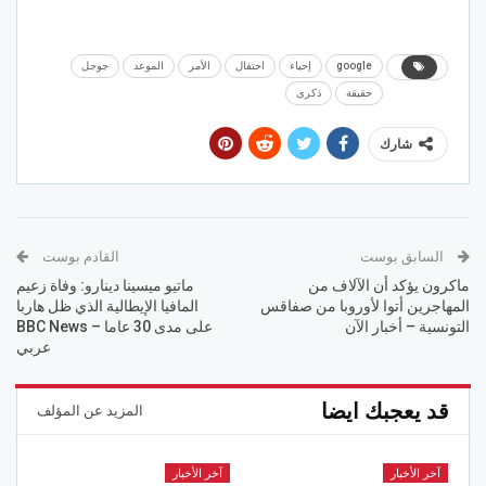
google
إحياء
احتفال
الأمر
الموعد
جوجل
حقيقة
ذكرى
شارك
السابق بوست
القادم بوست
ماكرون يؤكد أن الآلاف من
ماتيو ميسينا دينارو: وفاة زعيم
المهاجرين أتوا لأوروبا من صفاقس
المافيا الإيطالية الذي ظل هاربا
التونسية – أخبار الآن
على مدى 30 عاما – BBC News
عربي
قد يعجبك ايضا
المزيد عن المؤلف
آخر الأخبار
آخر الأخبار