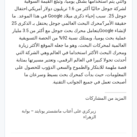
والتي يتم استخدامها بشكل يوميا، وتبلغ القيمة السوقية
لشركة جوجل حاليًا أكثر من 1.6 تريليون دولار أمريكي.احتفال
جوجل 25.. سبب إحياء ذكرى ميلاد Google في هذا الموعد.. ما
حقيقة الأمر؟محرك البحث العالمي جوجل يحتفل بـ الذكرى 25
لإنشاء Googleيتعامل محرك بحث جوجل مع أكثر من 3.5 مليار
عملية بحث يوميا، ويمتلك نسبة 92% من الحصة التسويقية
العالمية لمحركات البحث، وهو ما جعله الموقع الأكثر زيارة
ومحرك البحث الأكثر استخداما في العالم.وهي الشركة التي
أحدثت تحولا كبيرا في العالم الرقمي، وتعتبر مسيرتها بمثابة
قصة ملهمة للابتكار والطموح والسعي الدؤوب للحصول على
المعلومات، حيث بدأت كمحرك بحث بسيط وسرعان ما
أصبحت تعمل في جميع الجوانب التقنية.
المزيد من المشاركات
زيركزي على أعتاب مانشستر يونايتد – بوابة
الزهراء