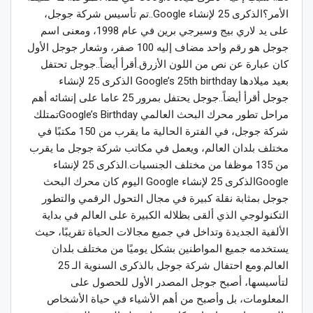
الأمر؟الذكرى 25 لإنشاء Google..تم تأسيس شركة جوجل،
على يد لاري بيج وسيرجي برين في عام 1998، ومعنى اسم
جوجل هو رقم واحد مضاف إليه 100 صفر، وشعار جوجل الأول
كان عبارة عن نص من اللون الأزرق.أقرأ أيضاً..جوجل تحتفل
بعيد ميلادها Google’s 25th birthday الذكرى 25 لإنشاء
جوجل أقرأ أيضاً..جوجل يحتفل بمرور 25 عاما على إنشائه أهم
مراحل تطور محرك البحث العالمي Google’s Birthdayتمتلك
شركة جوجل، في الفترة الحالية ما يقرب من 150 مكتبًا في
مختلف بلدان العالم، ويعمل في مكاتب شركة جوجل ما يقرب
من 135 موظفا من مختلف الجنسيات.الذكرى 25 لإنشاء
Googleالذكرى 25 لإنشاء Google اليوم كان محرك البحث
جوجل بمثابة نقلة كبيرة في مجال التحول الرقمي والتطور
التكنولوجي الذي ألقى بظلاله الكبيرة على العالم في بداية
الألفية الجديدة وتداخل في جميع مجالات الحياة تقريبًا، حيث
يستخدمه جميع المواطنين بشكل يوميًا من مختلف بلدان
العالم.ومع احتفال شركة جوجل بالذكرى السنوية الـ 25
لتأسيسها، أصبح جوجل المصدر الأول للحصول على
المعلومات، بل وأصبح من أهم الأشياء في حياة الأشخاص