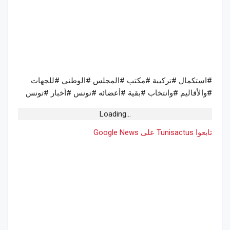
#استكمال #تركيبة #مكتب #المجلس #الوطني #للجهات
#والأقاليم #وانتخاب #بقية #أعضائه #تونس #أخبار #تونس
Loading...
تابعوا Tunisactus على Google News