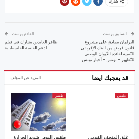
شارك
السابق بوست
القادم بوست
البرلمان يصادق على مشروع
ظافر العابدين يشارك في فيلم
قانون قرض من البنك الإفريقي
لدعم القضية الفلسطينية
للتّنمية لفائدة الدّيوان الوطني
للتّطهير – تونس – أخبار تونس
قد يعجبك ايضا
المزيد عن المؤلف
طقس
طقس
غلق المتحف القومي
طقس اليوم.. شديد الحرارة