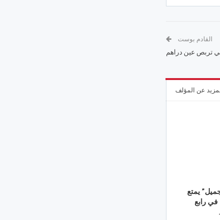
القادم بوست
مزيد عن المؤلف
جميل” يمتع
 في رابع