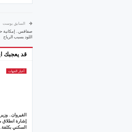
السابق بوست
صفاقس.. إمكانية 
اللود بسبب الرياح
قد يعجبك اي
أخبار الجهات
القيروان.. وزير
السكني بكلفة…