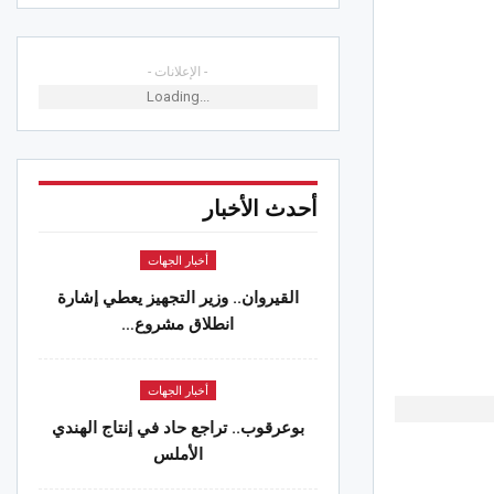
الجهات
وان.. “خيال جميل” يمتع الأطفال
- الإعلانات -
ئلات في رابع سهرات مهرجان الفسقية
Loading...
ي
 2026
الجهات
أحدث الأخبار
. وزير التّجهيز والإسكان يُعطي إشارة
اجتماعيا
 2026
أخبار الجهات
القيروان.. وزير التجهيز يعطي إشارة
الجهات
انطلاق مشروع…
مدنين.. الحماية المدنية تقوم بـ 1143 تدخلا
 جويلية على مستوى حوادث الطرقات
 2026
أخبار الجهات
بوعرقوب.. تراجع حاد في إنتاج الهندي
الأملس
: ناجي الجويني مرشح لخلافة جمال
مودي