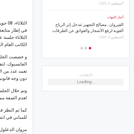
أغسطس 6, 2026
أغسطس 5, 2026
أخبار الجهات
أخبار الجهات
الثلاثاء، 08 جويلية 2025 15:42
القيروان..مصالح التجهيز تتدخل إثر الرياح
القيروان.. غدا انطلاق الد
في إطار متابعة 
القوية لرفع الأشجار والعوائق عن الطرقات
الصيفي برقادة
الثلاثاء جلسة 
أغسطس 6, 2026
أغسطس 5, 2026
الكاتب العام ال
و خصصت الجلسة
الفايسبوك، لتف
تعمد عدد من ال
- الإعلانات -
دون وجه قانوني
Loading...
وتم خلال الجلس
لعدم الصفة مما 
كما تم النظر ف
للمباني في انتظ
مروان الدعلول