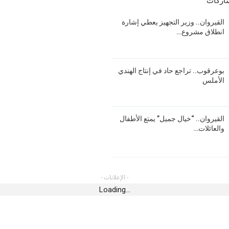
شاركات
أغسطس 5, 2026
أخبار 
القيروان.. وزير التجهيز يعطي إشارة
أخبار الجهات
حوبة بالأتربة
القير
انطلاق مشروع…
الليلة
قفصة.. البئر العميقة “القصر” تدخل حيز
والعا
الاستغلال الفعلي
الدول
أغسطس 5, 2026
أغسطس 6,
بوعرقوب.. تراجع حاد في إنتاج الهندي
الأملس
رياضة
أخبار 
لمقيمين بالخارج
نادي حمام الأنف : تأجيل أول مباراة في تربص
سوسة.
عين دراهم
انطلاق 14 مسكنا 
القيروان.. “خيال جميل” يمتع الأطفال
أغسطس 5, 2026
أغسطس 6,
والعائلات…
أخبار الجهات
أخبار 
لى الاقسام السفلى:
العنف في الملاعب
القلعة الكبرى.. نقص في المياه المعدنية و
مياه الآبار في نجدة المواطن المُحتار
خلال
أغسطس 5, 2026
أغسطس 6,
- الإعلانات -
Loading...
أخبار الجهات
رياضة
ّرون من تفاقم
ر القطع الدوري
مهرجان أريانة .. الجمهور يتفاعل مع الفنان
تحكيم
رؤوف ماهر
الحي