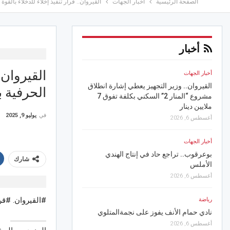
الصفحة الرئيسية
أخبار الجهات
القيروان.. قرار تنفيذ إخلاء للدخلاء بالقو
أخبار
القيروان.
أخبار الجهات
أخبار الجهات
القيروان.. وزير التجهيز يعطي إشارة انطلاق
في مسرح سيدي الظاهر بس
الحرفية 
مشروع “المنار 2” السكني بكلفة تفوق 7
يُعرّي المجتمع وبوسعدية 
ملايين دينار
أغسطس 6, 2026
في
يوليو 9, 2025
أغسطس 6, 2026
رياضة
أخبار الجهات
الاتحاد المنستيري: عقبة 
بوعرقوب.. تراجع حاد في إنتاج الهندي
تُعطّل رفع المنع من الانت
شارك
الأملس
أغسطس 5, 2026
أغسطس 6, 2026
أخبار الجهات
#القيروان. #قر
رياضة
“تقل تونس” تلاحق المتو
ة
نادي حمام الأنف يفوز على نجمةالمتلوي
الفضلات على السكة الحد
أغسطس 6, 2026
أغسطس 5, 2026