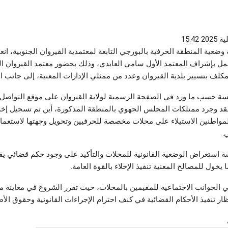
أغسطس 5, 2026
أغسطس 6,
رياضة
أخبار 
ورة الثانية للمهرجان
نبيل الكوكي: هذه أهدافنا مع السي آس آس..
القير
وضعية المنطقة الحرفية بالبورجي التابعة لمعتمدية القيروان الجنوبية، انع
والفريق في حاجة إلى انتدابات
القوي
عمل بإشراف المعتمد الأول سامي العايدي، وذلك بحضور معتمد القيروان ال
أغسطس 5, 2026
أغسطس 6,
مكلف بتسيير بلدية القيروان وعدد من ممثلي الإدارات المعنية، إلى جانب ال
 حسب ما ورد في الصفحة الرسمية لولاية القيروان على موقع التواصل 
قد وجرد ممتلكات المجلس الجهوي بالمنطقة المذكورة، أين تم تسجيل إخلا
مواطنين الاستيلاء على محلات مخصصة للحرفيين وتحويل وجهتها لاستعما
.
ة استعراض الوضعية القانونية للمحلات والتأكيد على وجود حكم قضائي ي
يخول للمصالح المعنية تنفيذ الإخلاء بالقوة العامة.
ي الجوانب الاجتماعية للمقيمين بالمحلات، حيث تقرر الشروع في معاينة مي
ار تنفيذ الأحكام القضائية في كنف احترام الإجراءات القانونية وحقوق الأ