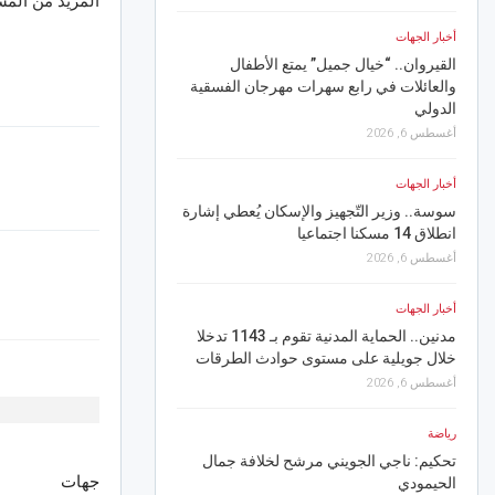
المزيد من الم
أخبار الجهات
أخبار الجهات
القيروان.. “خيال جميل” يمتع الأطفال
القيروان.. رياح نشطة مص
والعائلات في رابع سهرات مهرجان الفسقية
وسحب رعدية تميز أجواء 
الدولي
أغسطس 5, 2026
أغسطس 6, 2026
أخبار الجهات
أخبار الجهات
بنزرت.. ندوة للتونسيين ا
ص
سوسة.. وزير التّجهيز والإسكان يُعطي إشارة
اصيلي الإقليم الأول
انطلاق 14 مسكنا اجتماعيا
أغسطس 5, 2026
أغسطس 6, 2026
رياضة
أخبار الجهات
قد تصل إلى حد الانزال إ
مدنين.. الحماية المدنية تقوم بـ 1143 تدخلا
عقوبات صارمة لمحاربة 
خلال جويلية على مستوى حوادث الطرقات
أغسطس 5, 2026
أغسطس 6, 2026
أخبار الجهات
رياضة
منوبة.. مربو الأرانب يحذ
تحكيم: ناجي الجويني مرشح لخلافة جمال
خسائرهم في حال استمرا
جهات
الحيمودي
للكهرباء