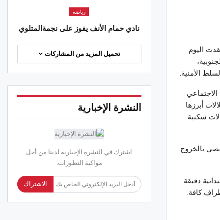
 2026
رياضة
نادي حمام الأنف يفوز على نجمةالمتلوي
الجهات
وان..مصالح التجهيز تتدخل إثر الرياح
قدت اليوم
ة لرفع الأشجار والعوائق عن الطرقات
تحميل المزيد من المشاركات
جنوبية،
 2026
سلط الأمنية.
الاجتماعي
لات أبرزها
النشرة الإخبارية
لات سكنية
قضي بالخروج
اشترك في النشرة الإخبارية لدينا من أجل
مواكبة التطورات.
دانية دقيقة
الاشتراك
طراف كافة.