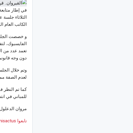
في إطار متابعة 
الثلاثاء جلسة 
الكاتب العام ال
و خصصت الجلسة
الفايسبوك، لتف
تعمد عدد من ال
دون وجه قانوني
وتم خلال الجلس
لعدم الصفة مما 
كما تم النظر ف
للمباني في انتظ
مروان الدعلول
تابعوا Tunisactus على Google News