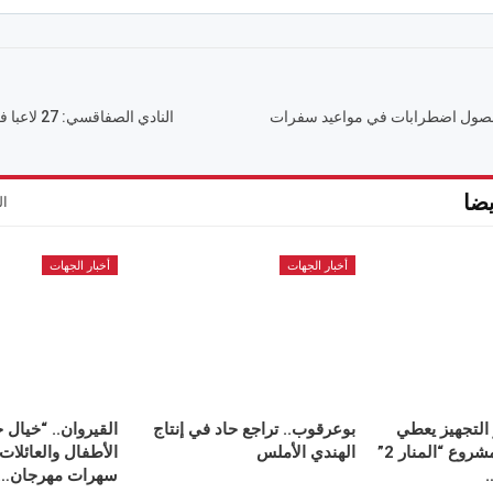
حصول اضطرابات في مواعيد سفرات
النادي الصفاقسي: 27 لاعبا في تربص عين دراهم
ضا
ال
أخبار الجهات
أخبار الجهات
 التجهيز يعطي
بوعرقوب.. تراجع حاد في إنتاج
القيروان.. “خيال 
إشارة انطلاق مشروع “المنار 2”
الهندي الأملس
الأطفال والعائلات
سهرات مهرجان…