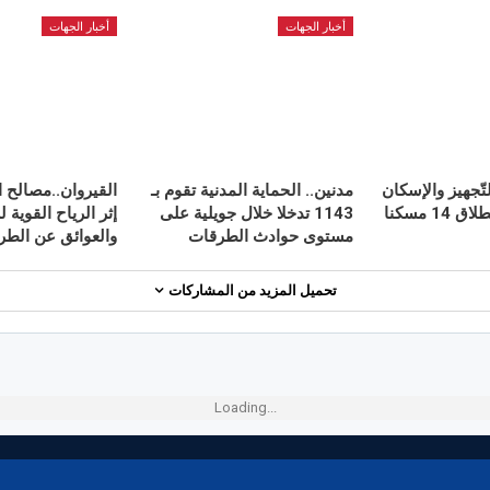
أخبار الجهات
أخبار الجهات
تّجهيز والإسكان
مدنين.. الحماية المدنية تقوم بـ
القيروان..مصالح ا
يُعطي إشارة انطلاق 14 مسكنا
1143 تدخلا خلال جويلية على
إثر الرياح القوية 
مستوى حوادث الطرقات
والعوائق عن الطر
تحميل المزيد من المشاركات
Loading...