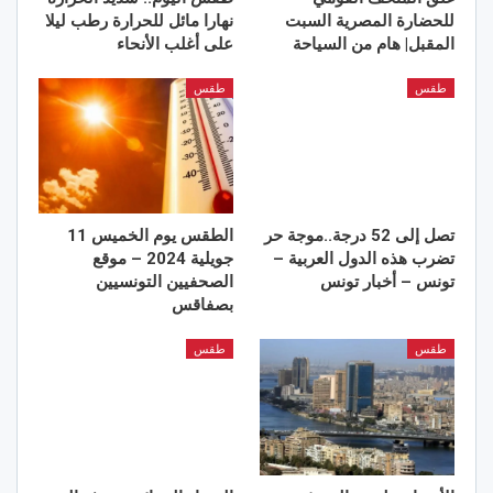
للحضارة المصرية السبت
نهارا مائل للحرارة رطب ليلا
المقبل| هام من السياحة
على أغلب الأنحاء
طقس
طقس
تصل إلى 52 درجة..موجة حر
الطقس يوم الخميس 11
تضرب هذه الدول العربية –
جويلية 2024 – موقع
تونس – أخبار تونس
الصحفيين التونسيين
بصفاقس
طقس
طقس