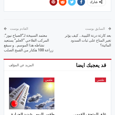
شارك
السابق بوست
القادم بوست
بعد كارثة درنة الليبية… كيف يؤثر
معتمد السبيخة لـ”الصباح نيوز”:
تغير المناخ على ثبات السدود
المركب الفلاحي “العلم” يستعيد
المائية؟
نشاطه هذا الموسم.. و سيقع
زراعة 100 هكتار من القمح الصلب
قد يعجبك ايضا
المزيد عن المؤلف
طقس
طقس
غلق المتحف القومي
طقس اليوم.. شديد الحرارة