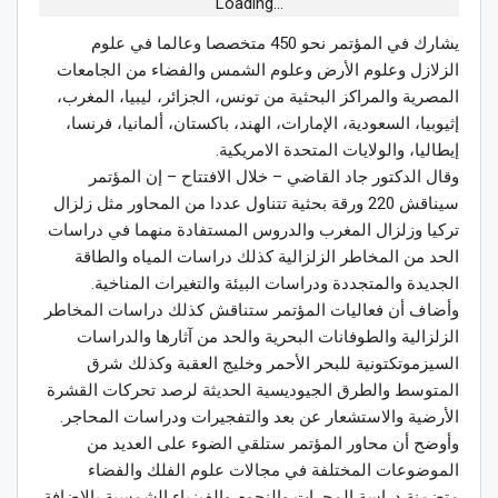
Loading...
يشارك في المؤتمر نحو 450 متخصصا وعالما في علوم
الزلازل وعلوم الأرض وعلوم الشمس والفضاء من الجامعات
المصرية والمراكز البحثية من تونس، الجزائر، ليبيا، المغرب،
إثيوبيا، السعودية، الإمارات، الهند، باكستان، ألمانيا، فرنسا،
إيطاليا، والولايات المتحدة الامريكية.
وقال الدكتور جاد القاضي – خلال الافتتاح – إن المؤتمر
سيناقش 220 ورقة بحثية تتناول عددا من المحاور مثل زلزال
تركيا وزلزال المغرب والدروس المستفادة منهما في دراسات
الحد من المخاطر الزلزالية كذلك دراسات المياه والطاقة
الجديدة والمتجددة ودراسات البيئة والتغيرات المناخية.
وأضاف أن فعاليات المؤتمر ستناقش كذلك دراسات المخاطر
الزلزالية والطوفانات البحرية والحد من آثارها والدراسات
السيزموتكتونية للبحر الأحمر وخليج العقبة وكذلك شرق
المتوسط والطرق الجيوديسية الحديثة لرصد تحركات القشرة
الأرضية والاستشعار عن بعد والتفجيرات ودراسات المحاجر.
وأوضح أن محاور المؤتمر ستلقي الضوء على العديد من
الموضوعات المختلفة في مجالات علوم الفلك والفضاء
متضمنة دراسة المجرات والنجوم والفيزياء الشمسية بالإضافة