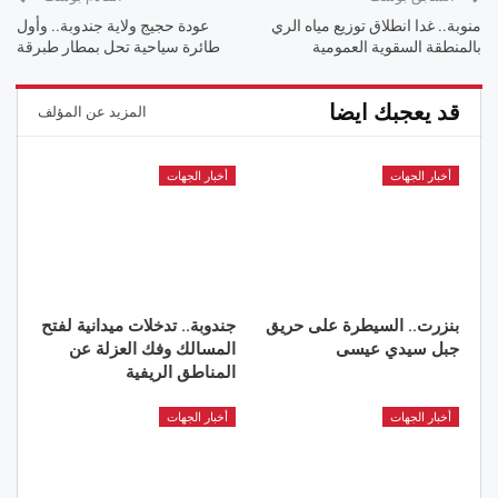
منوبة.. غدا انطلاق توزيع مياه الري
عودة حجيج ولاية جندوبة.. وأول
بالمنطقة السقوية العمومية
طائرة سياحية تحل بمطار طبرقة
قد يعجبك ايضا
المزيد عن المؤلف
أخبار الجهات
أخبار الجهات
بنزرت.. السيطرة على حريق
جندوبة.. تدخلات ميدانية لفتح
جبل سيدي عيسى
المسالك وفك العزلة عن
المناطق الريفية
أخبار الجهات
أخبار الجهات