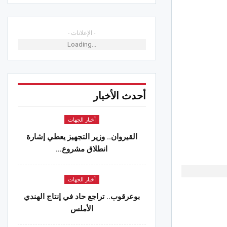
الجهات
وان.. “خيال جميل” يمتع الأطفال
- الإعلانات -
ئلات في رابع سهرات مهرجان الفسقية
Loading...
ي
 2026
الجهات
أحدث الأخبار
. وزير التّجهيز والإسكان يُعطي إشارة
اجتماعيا
 2026
أخبار الجهات
القيروان.. وزير التجهيز يعطي إشارة
الجهات
انطلاق مشروع…
مدنين.. الحماية المدنية تقوم بـ 1143 تدخلا
 جويلية على مستوى حوادث الطرقات
 2026
أخبار الجهات
بوعرقوب.. تراجع حاد في إنتاج الهندي
الأملس
: ناجي الجويني مرشح لخلافة جمال
مودي