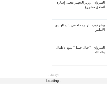
أغسطس 5, 2026
القيروان.. وزير التجهيز يعطي إشارة
انطلاق مشروع…
أخبار 
أخبار الجهات
حوبة بالأتربة
القير
الليلة
قفصة.. البئر العميقة “القصر” تدخل حيز
والعا
الاستغلال الفعلي
الدول
بوعرقوب.. تراجع حاد في إنتاج الهندي
أغسطس 5, 2026
أغسطس 6,
الأملس
رياضة
أخبار 
لمقيمين بالخارج
نادي حمام الأنف : تأجيل أول مباراة في تربص
سوسة.
القيروان.. “خيال جميل” يمتع الأطفال
عين دراهم
انطلاق 14 مسكنا 
والعائلات…
أغسطس 5, 2026
أغسطس 6,
أخبار الجهات
أخبار 
لى الاقسام السفلى:
العنف في الملاعب
القلعة الكبرى.. نقص في المياه المعدنية و
- الإعلانات -
مياه الآبار في نجدة المواطن المُحتار
خلال
Loading...
أغسطس 5, 2026
أغسطس 6,
أخبار الجهات
رياضة
ّرون من تفاقم
ر القطع الدوري
مهرجان أريانة .. الجمهور يتفاعل مع الفنان
تحكيم
رؤوف ماهر
الحي