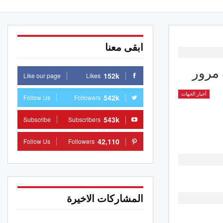
ابقى معنا
الجهات
152k
Like our page
Likes
وان.. وزير التجهيز يعطي إشارة انطلاق
مشروع “المنار 2” السكني بكلفة تفوق 7
أخبار الجهات
542k
Follow Us
Followers
 دينار
 2026
543k
Subscribe
Subscribers
الجهات
42,110
Follow Us
Followers
وب.. تراجع حاد في إنتاج الهندي
لس
 2026
المشاركات الاخيرة
حمام الأنف يفوز على نجمةالمتلوي
 2026