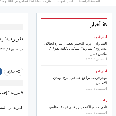
الصفحة الرئيسية
أخبار الجهات
بنزرت: إصابة 03 اشخاص من عائلة واحدة في حادث مرور
أخبار
بنزرت: إصابة 03 اشخاص من عائلة 
أخبار الجهات
أخبار الجهات
القيروان.. وزير التجهيز يعطي إشارة انطلاق
في مسرح سيدي الظاهر بس
مشروع “المنار 2” السكني بكلفة تفوق 7
يُعرّي المجتمع وبوسعدية 
في
سبتمبر 29, 2024
ملايين دينار
أغسطس 6, 2026
أغسطس 6, 2026
رياضة
أخبار الجهات
شارك
الاتحاد المنستيري: عقبة 
بوعرقوب.. تراجع حاد في إنتاج الهندي
تُعطّل رفع المنع من الانت
الأملس
أغسطس 5, 2026
أغسطس 6, 2026
#بنزرت #إصاب
أخبار الجهات
رياضة
“تقل تونس” تلاحق المتو
ة
نادي حمام الأنف يفوز على نجمةالمتلوي
الفضلات على السكة الحد
المزيد من الم
أغسطس 6, 2026
أغسطس 5, 2026