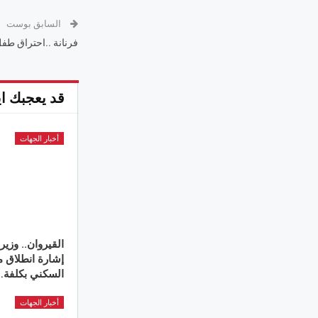
السابق بوست
فرنانة ..احتراق طف
قد يعجبك اي
أخبار الجهات
القيروان.. وزير
السكني بكلفة…
أخبار الجهات