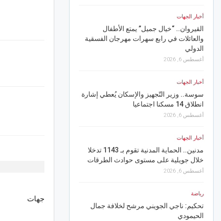
أخبار الجهات
أخبار الجهات
القيروان.. “خيال جميل” يمتع الأطفال
القيروان.. رياح نشطة مص
والعائلات في رابع سهرات مهرجان الفسقية
وسحب رعدية تميز أجواء 
الدولي
أغسطس 5, 2026
أغسطس 6, 2026
أخبار الجهات
أخبار الجهات
بنزرت.. ندوة للتونسيين ا
ص
سوسة.. وزير التّجهيز والإسكان يُعطي إشارة
اصيلي الإقليم الأول
انطلاق 14 مسكنا اجتماعيا
أغسطس 5, 2026
أغسطس 6, 2026
رياضة
أخبار الجهات
قد تصل إلى حد الانزال إ
مدنين.. الحماية المدنية تقوم بـ 1143 تدخلا
عقوبات صارمة لمحاربة 
خلال جويلية على مستوى حوادث الطرقات
أغسطس 5, 2026
أغسطس 6, 2026
أخبار الجهات
رياضة
منوبة.. مربو الأرانب يحذ
جهات
تحكيم: ناجي الجويني مرشح لخلافة جمال
خسائرهم في حال استمرا
الحيمودي
للكهرباء