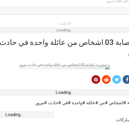
- الإعلانات -
Loading...
واحدة في حادث مرور
رياضة
أخبار 
وسة..”بابا نوّال”
جمعية الاتحاد الرياضي المنستيري تودّع أحد
القير
يُصحّح الوضعيّة
أبرز رجالاتها
ملايين
أغسطس 5, 2026
أغسطس 6,
أخبار الجهات
أخبار 
الترخيص البنكي
صفاقس.. افتتاح وحدة طب الأسنان بمركز
داب
الصحة الأساسية بالبدارنة
بوعرق
الأم
Loading...
أغسطس 5, 2026
أغسطس 6,
ة #اشخاص #من #عائلة #واحدة #في #حادث #مرور
أخبار الجهات
رياضة
رطين في إلقاء
مع الزيادة في الأجر .. فسفاط قفصة تعلن
Loading...
يدية بمحطة الكرم
تنزيل أجر جويلية 2026 لأعوان شركات البيئة
نادي 
شاركات
والغراسة
أغسطس 6,