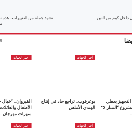
ل داخل كوم من التبن
تشهد جملة من التغييرات.. هذه ت
مو
ضا
ال
أخبار الجهات
أخبار الجهات
 التجهيز يعطي
بوعرقوب.. تراجع حاد في إنتاج
القيروان.. “خيال 
إشارة انطلاق مشروع “المنار 2”
الهندي الأملس
الأطفال والعائلات
سهرات مهرجان…
أخبار الجهات
أخبار الجهات