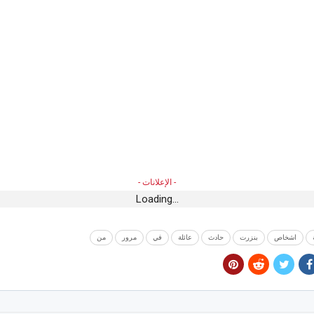
- الإعلانات -
Loading...
اشخاص
بنزرت
حادث
عائلة
في
مرور
من