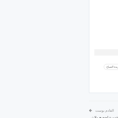
دة الصباح
القادم بوست
مقدسة لحجيج ولايتي