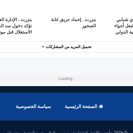
ي شبابي
بنزرت.. إخماد حريق غابة
بنزرت.. الإدارة ال
Young  يشعل أجواء
الصخور
تؤكد دخول سد ال
ة الدولي
الاستغلال قبل موفى 6
تحميل المزيد من المشاركات
Loading...
الصفحة الرئيسية
سياسة الخصوصية
© 2026 - أحدث الأخبار العاجلة في تونس والعالم. جميع الحقوق محفوظة.