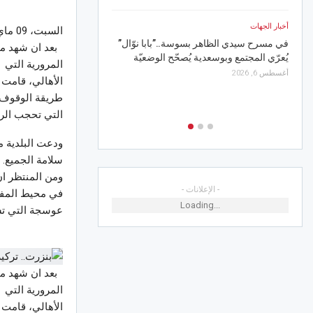
قرعة رابطة الأبطال الإفر
أخبار الجهات
مواجهات الأندية التونسية
السبت، 09 ماي 2026 10:54
في مسرح سيدي الظاهر بسوسة..”بابا نوّال”
أغسطس 7, 2026
بعد ان شهد مفت
يُعرّي المجتمع وبوسعدية يُصحّح الوضعيّة
المرورية التي
أغسطس 6, 2026
الأهالي، قامت 
طريقة الوقوف و
التي تحجب الرؤ
ودعت البلدية م
سلامة الجميع.
ومن المنتظر ان
- الإعلانات -
في محيط المفتر
Loading...
عوسجة التي تش
بعد ان شهد مفت
المرورية التي
الأهالي، قامت 