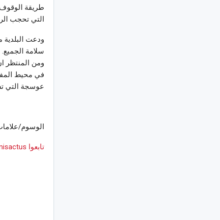
طريقة الوقوف و
التي تحجب الرؤ
ودعت البلدية م
سلامة الجميع.
ومن المنتظر ان
في محيط المفتر
عوسجة التي تش
الوسوم/علامات
تابعوا Tunisactus على Google News