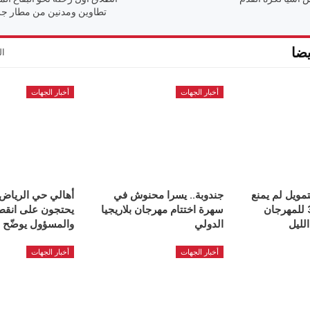
تطاوين ومدنين من مطار ج
ضا
ال
أخبار الجهات
أخبار الجهات
تمويل لم يمنع
جندوبة.. يسرا محنوش في
أهالي حي الرياض
نجاح الدورة 30 للمهرجان
سهرة اختتام مهرجان بلاريجيا
يحتجون على انقطا
لليل
الدولي
والمسؤول يوضّح
أخبار الجهات
أخبار الجهات