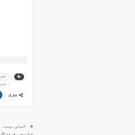
أخبار
جريدة
شارك
السابق بوست
غدا سحب قرعة كأس 