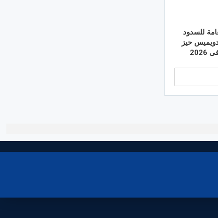
عامة للسدود
دويميس حيز
202