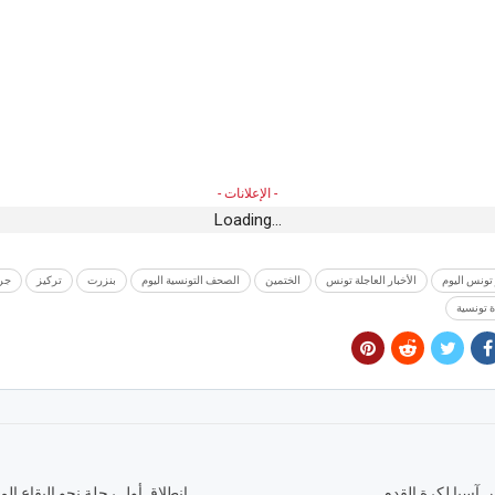
- الإعلانات -
Loading...
 تونس اليوم
الأخبار العاجلة تونس
الختمين
الصحف التونسية اليوم
بنزرت
تركيز
جري
 تونسية
آسيا لكرة القدم
انطلاق أول رحلة نحو البقاع ال