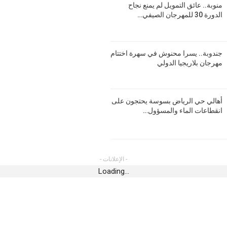
منوبة.. عائق التمويل لم يمنع نجاح
الدورة 30 للمهرجان الصيفي…
الهمهاما” الصيفية
جندوبة.. يسرا محنوش في سهرة اختتام
مهرجان بلاريجيا الدولي
ة يحتجون على
ل يوضّح
أهالي حي الرياض بسوسة يحتجون على
انقطاعات الماء والمسؤول…
بحضور جماهيري شبابي ..Young RZ يشعل
لدولي
- الإعلانات -
Loading...
ة الصخور