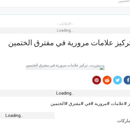
الختمين
- الإعلانات -
Loading...
تركيز علامات مرورية في مفترق الختمين
 :التركيبة الجديدة
منوبة.. عائق التمويل لم يمنع نجاح الدورة 30
الليل
Loading...
ز #علامات #مرورية #في #مفترق #الختمين
ي سهرة اختتام
Loading...
شاركات