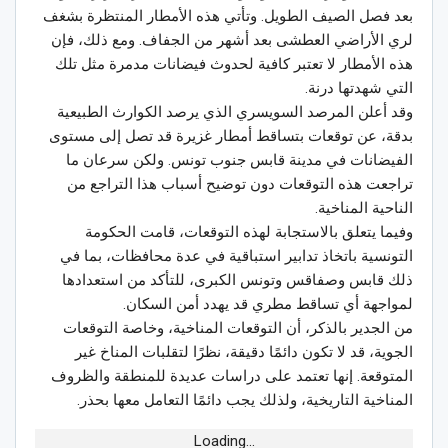
بعد فصل الصيف الطويل. وتأتي هذه الأمطار المنتظرة بشغف
لري الأراضي العطشى بعد أشهر من الجفاف. ومع ذلك، فإن
هذه الأمطار لا تعتبر كافية لحدوث فيضانات مدمرة مثل تلك
التي شهدتها درنة.
وقد أعلن المرصد السويسري الذي يرصد الكوارث الطبيعية
بدقة، عن توقعات بتساقط أمطار غزيرة قد تصل إلى مستوى
الفيضانات في مدينة قابس جنوب تونس. ولكن سرعان ما
تراجعت هذه التوقعات دون توضيح أسباب هذا التراجع من
الناحية المناخية.
وفيما يتعلق بالاستجابة لهذه التوقعات، قامت الحكومة
التونسية باتخاذ تدابير استباقية في عدة محافظات، بما في
ذلك قابس وصفاقس وتونس الكبرى، للتأكد من استعدادها
لمواجهة أي تساقط مطري قد يهدد أمن السكان.
من الجدير بالذكر، أن التوقعات المناخية، وخاصة التوقعات
الجوية، قد لا تكون دائمًا دقيقة، نظرًا لتقلبات المناخ غير
المتوقعة. إنها تعتمد على دراسات عديدة للمنطقة والظروف
المناخية التاريخية، ولذلك يجب دائمًا التعامل معها بحذر.
Loading...