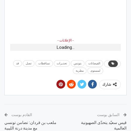
- الإعلانات -
Loading...
الفيضانات
بتونس
تحذيرات
تساقطات
تصل
قد
لمستوى
مطرية
شارك
السابق بوست
القادم بوست
قيس سعيّد يتحدّى الصهيونية
ملعب بن قردان: تضامن تونسي
العالمية
مع مدينة درنة الليبية