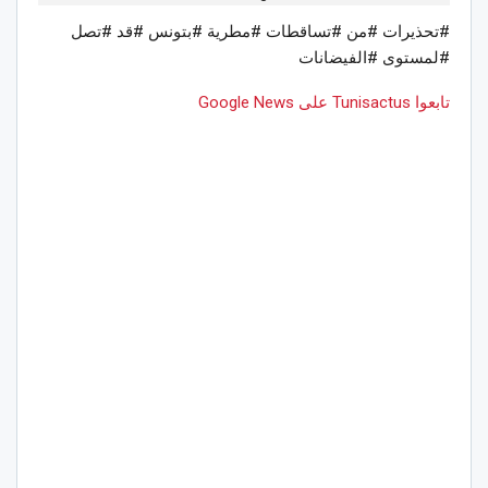
#تحذيرات #من #تساقطات #مطرية #بتونس #قد #تصل
#لمستوى #الفيضانات
تابعوا Tunisactus على Google News