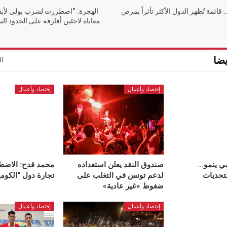
 قائمة تُظهر الدول الأكثر تأثراً بمرض
الهجرة: “اضطررت لشرب بولي لأبقى
معاناة لاجئين أفارقة على الحدود الت
ضا
ال
إقتصاد وأعمال
إقتصاد وأعمال
سي ينمو…
صندوق النقد يعلن استعداده
محمد قدح: الاضط
لتحديات
لدعم تونس في التغلب على
تجارة دول “الكوم
ضغوط «غير عادية»
إقتصاد وأعمال
إقتصاد وأعمال