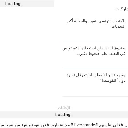
الفتح السعودي يجدد الثقة في التونسي أحمد
Loading...
عبيد
شاركات
أغسطس 8, 2026
الاقتصاد التونسي ينمو… والبطالة أكبر
التحديات
أخبار الجهات
للسدود تؤكد دخول سد
ل موفى 2026
“الزردة تعود ” من مسرح سيدي الظاهر
بسوسة.. عرض مميّز قادر على مزيد التّطوير
أغسطس 7, 2026
صندوق النقد يعلن استعداده لدعم تونس
في التغلب على ضغوط «غير…
رياضة
حضور شبابي غفير في سهرة Young RZ
النجم يتعادل وديا مع الأولمبي الباجي
أغسطس 7, 2026
محمد قدح: الاضطرابات تعرقل تجارة
دول “الكوميسا”
- الإعلانات -
Loading...
#تعليق #التداول #على #أسهم #Evergrande #بعد #تقارير #عن #وضع #رئيس 