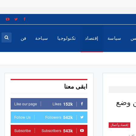
س
سياسة
إقتصاد
تكنولوجيا
سياحة
فن
ابقى معنا
عد تقارير عن وضع
152k
Like our page
Likes
542k
Follow Us
Followers
إقتصاد وأعمال
543k
Subscribe
Subscribers