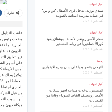
أخبار الجهات
سيديكي سادس انتدابات “
سيدي بوزيد.. تدخل قرى الأطفال “س و س”
أغسطس 7, 2026
شارك
في صيانة مدرسة ابتدائية بالطويلة
أغسطس 7, 2026
أخبار الجهات
أهالي حي الرياض بسوس
أخبار الجهات
انقطاعات الماء والمسؤو
سحر الأسوار ونغم الأصالة.. بوشناق يقود
وضعت رئيس مجلس
أغسطس 7, 2026
كورالاً جماهيرياً في رباط المنستير
الجبرية أو الاع
أغسطس 7, 2026
أخبار الجهات
فيها تعليق الت
رياضة
أجواء مهرجان الفسقية ا
على أسهم الشر
الترجي ينتصر وديا على سان بيدرو الايفواري
أغسطس 7, 2026
أغسطس 7, 2026
أخبار الجهات
أخبار الجهات
بنزرت.. إخماد حريق غاب
الجاري اجتماعً
المنستير.. تدخلات ميدانية لجهر شبكات
أغسطس 7, 2026
من قبل الشركة 
الأمطار وتنظيف النقاط السوداء وقايةً من
الفيضانات
رياضة
هيكلة ديون جدي
أغسطس 7, 2026
قرعة رابطة الأبطال الإفر