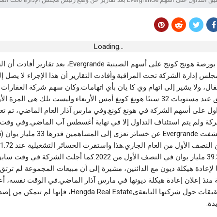
الهمهاما” الصيفية
مستقبل سليمان يتربّص في عين دراهم
أغسطس 8, 2026
أخبار الجهات
Loading...
ة يحتجون على
مدنين.. حجز 186.5 كغ من لحوم الدواجن
علقت التداول بورصة هونج كونج على أسهم الصينية Evergrande، بعد تقا
ل يوضّح
أغسطس 8, 2026
 إدارة الشركة تحت المراقبة.وأفادت التقارير أن هذا الإجراء لا يصل إلى
تقال، ولا يشير إلى اتهام وي كا يان بأي اتهامات.وكان سهم شركة العقارات 
أخبار الجهات
بالديون قد أغلق عند مستويات 32 سنتًا هونغ كونغ أمس الأربعاء.وليست تلك هي المر
جندوبة.. السيطرة على حريق بوسالم بعد
داول على أسهم الشركة في هونغ كونغ.وفي مارس آذار العام الماضي، تم تعل
بحضور جماهيري شبابي ..Young RZ يشعل
يومين من التدخلات المكثفة
لدولي
كة ولم يتم استئناف التداول إلا في نهاية أغسطس آب الماضي.وفي وقت 
أغسطس 8, 2026
أخبار الجهات
القيروان.. ضبط الترتيبات التنظيمية
انخفاضًا من 39.36 مليار يوان في النصف الأول من 2022.كما أجلت الشر
ة الصخور
واللوجستية لإنجاح احتفالات المولد النبوي
ا لإعادة هيكلة ديون مع الدائنين، مشيرة إلى أن مبيعات المجموعة لم ترتق
الشريف
منذ إعلان إعادة هيكلة ديونها في مارس آذار الماضي.في الوقت نفسه، أ
أغسطس 8, 2026
أنها بسبب التحقيقات حول شركتها التابعةىHengda Real Estate، 
دة.
رياضة
يقية لكرة القدم..