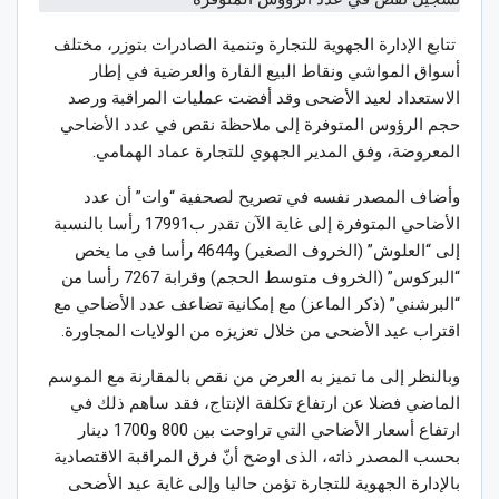
تتابع الإدارة الجهوية للتجارة وتنمية الصادرات بتوزر، مختلف
أسواق المواشي ونقاط البيع القارة والعرضية في إطار
الاستعداد لعيد الأضحى وقد أفضت عمليات المراقبة ورصد
حجم الرؤوس المتوفرة إلى ملاحظة نقص في عدد الأضاحي
المعروضة، وفق المدير الجهوي للتجارة عماد الهمامي.
وأضاف المصدر نفسه في تصريح لصحفية “وات” أن عدد
الأضاحي المتوفرة إلى غاية الآن تقدر ب17991 رأسا بالنسبة
إلى “العلوش” (الخروف الصغير) و4644 رأسا في ما يخص
“البركوس” (الخروف متوسط الحجم) وقرابة 7267 رأسا من
“البرشني” (ذكر الماعز) مع إمكانية تضاعف عدد الأضاحي مع
اقتراب عيد الأضحى من خلال تعزيزه من الولايات المجاورة.
وبالنظر إلى ما تميز به العرض من نقص بالمقارنة مع الموسم
الماضي فضلا عن ارتفاع تكلفة الإنتاج، فقد ساهم ذلك في
ارتفاع أسعار الأضاحي التي تراوحت بين 800 و1700 دينار
بحسب المصدر ذاته، الذى اوضح أنّ فرق المراقبة الاقتصادية
بالإدارة الجهوية للتجارة تؤمن حاليا وإلى غاية عيد الأضحى