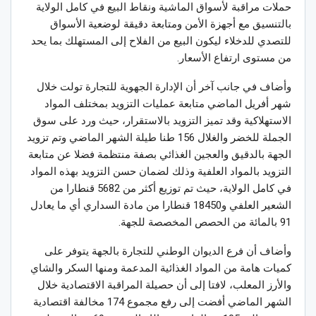
حملات مراقبة لأسواق الماشية ونقاط البيع في كامل الولاية
بالتنسيق مع أجهزة الأمن ومتابعة دقيقة لوضعية الأسواق
للتصدي للدخلاء ليكون البيع من الفلاح إلى المستهلك بما يحد
من مستوى ارتفاع الأسعار.
وأضاف في جانب آخر أن الإدارة الجهوية للتجارة تولت خلال
شهر أفريل الماضي متابعة عمليات التزويد بمختلف المواد
الاستهلاكية وقد تميز التزويد بالاستقرار، حيث ورد على سوق
الجملة للخضر والغلال 156 طنا طيلة الشهر الماضي وتم تزويد
الجهة بالدقيق والعجين الغذائي بصفة منتظمة فضلا عن متابعة
التزويد بالمواد العلفية وذلك لضمان حسن التزويد بهذه المواد
في كامل الولاية، حيث تم توزيع أكثر من 5682 قنطارا من
الشعير العلفي و18450 قنطارا من مادة السداري أي ما يعادل
91 بالمائة من الحصص المخصصة للجهة.
وأضاف أن فرع الديوان الوطني للتجارة بالجهة يتوفر على
كميات هامة من المواد الغذائية المدعمة ومنها السكر والشاي
والأرز المعلب، لافتا إلى أن حصيلة المراقبة الاقتصادية خلال
الشهر الماضي أفضت إلى رفع مجموع 174 مخالفة اقتصادية