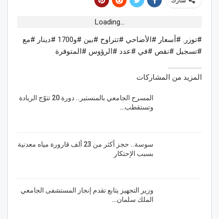
شارك
Loading...
#توزر. #أسعار #الأضاحي #تتراوح #بين #و1700 #دينار #مع
#تسجيل #نقص #في #عدد #الرؤوس #المتوفرة
المزيد من المشاركات
المسرح الجامعي بالمنستير.. دورة 20 تتوّج الريادة
وتستقطب…
سوسة.. حجز أكثر من 23 ألف قارورة مياه معدنية
بسبب الإحتكار
وزير التجهيز يتابع تقدم إنجاز المستشفى الجامعي
الملك سلمان…