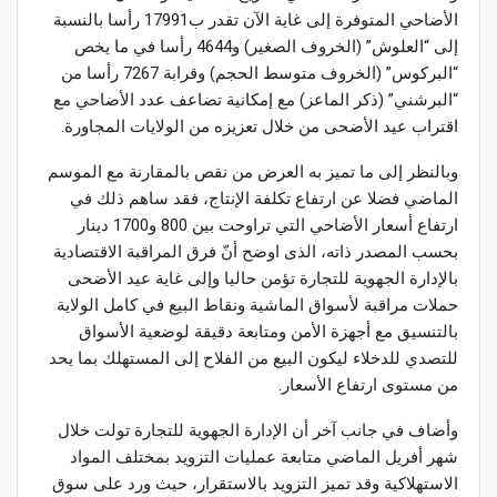
الأضاحي المتوفرة إلى غاية الآن تقدر ب17991 رأسا بالنسبة
إلى “العلوش” (الخروف الصغير) و4644 رأسا في ما يخص
“البركوس” (الخروف متوسط الحجم) وقرابة 7267 رأسا من
“البرشني” (ذكر الماعز) مع إمكانية تضاعف عدد الأضاحي مع
اقتراب عيد الأضحى من خلال تعزيزه من الولايات المجاورة.
وبالنظر إلى ما تميز به العرض من نقص بالمقارنة مع الموسم
الماضي فضلا عن ارتفاع تكلفة الإنتاج، فقد ساهم ذلك في
ارتفاع أسعار الأضاحي التي تراوحت بين 800 و1700 دينار
بحسب المصدر ذاته، الذى اوضح أنّ فرق المراقبة الاقتصادية
بالإدارة الجهوية للتجارة تؤمن حاليا وإلى غاية عيد الأضحى
حملات مراقبة لأسواق الماشية ونقاط البيع في كامل الولاية
بالتنسيق مع أجهزة الأمن ومتابعة دقيقة لوضعية الأسواق
للتصدي للدخلاء ليكون البيع من الفلاح إلى المستهلك بما يحد
من مستوى ارتفاع الأسعار.
وأضاف في جانب آخر أن الإدارة الجهوية للتجارة تولت خلال
شهر أفريل الماضي متابعة عمليات التزويد بمختلف المواد
الاستهلاكية وقد تميز التزويد بالاستقرار، حيث ورد على سوق