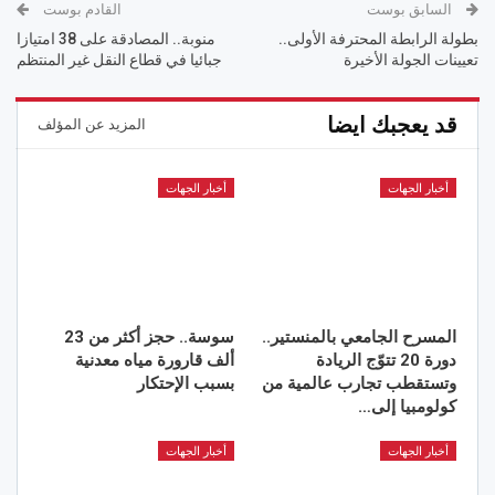
السابق بوست
القادم بوست
بطولة الرابطة المحترفة الأولى..
منوبة.. المصادقة على 38 امتيازا
تعيينات الجولة الأخيرة
جبائيا في قطاع النقل غير المنتظم
قد يعجبك ايضا
المزيد عن المؤلف
أخبار الجهات
أخبار الجهات
المسرح الجامعي بالمنستير..
سوسة.. حجز أكثر من 23
دورة 20 تتوّج الريادة
ألف قارورة مياه معدنية
وتستقطب تجارب عالمية من
بسبب الإحتكار
كولومبيا إلى…
أخبار الجهات
أخبار الجهات