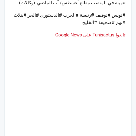
تعيينه في المنصب مطلع أغسطس/ آب الماضي. (وكالات)
#تونس #توقيف #رئيسة #الحزب #الدستوري #الحر #بثلاث
#تهم #صحيفة #الخليج
تابعوا Tunisactus على Google News