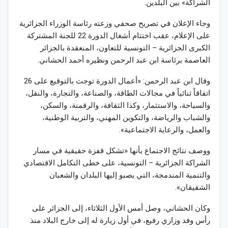
الشراكة» بين البلدين.
وجاء الإعلان في تصريح صحفي وزعته رئاسة الوزراء الجزائرية
على الإعلام، عقب اختتام أشغال الدورة 22 للجنة المشتركة
الكبرى الجزائرية – التونسية للتعاون، المنعقدة بالجزائر
العاصمة برئاسة ابن عبد الرحمن ونظيره أحمد الحشاني.
وقال ابن عبد الرحمن: «أعمال الدورة توجت بالتوقيع على 26
اتفاقاً ثنائياً في مجالات الطاقة، والصناعة، والتجارة، والنقل،
والسياحة، والاستثمار، وكذا الثقافة، والرقمنة، والسكن،
والشباب والرياضة، والتكوين المهني، والتربية الوطنية،
والعمل، والرعاية الاجتماعية».
ووصف نتائج الاجتماع بأنها «تشكل قفزة حقيقية في مسار
الشراكة الجزائرية – التونسية، على خطى التكامل الاقتصادي
والتنمية المندمجة، التي يصبو إليها البلدان والشعبان
الشقيقان».
وكان الحشاني، وصل أمس الأول الثلاثاء، إلى الجزائر على
رأس وفد وزاري رفيع، في أول زيارة له إلى خارج البلاد منذ