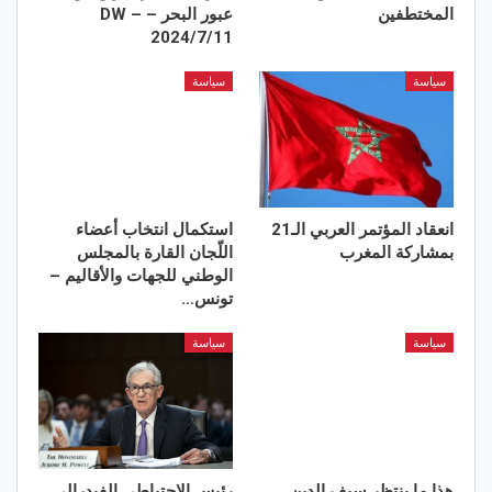
المختطفين
عبور البحر – DW –
2024/7/11
سياسة
سياسة
انعقاد المؤتمر العربي الـ21
استكمال انتخاب أعضاء
بمشاركة المغرب
اللّجان القارة بالمجلس
الوطني للجهات والأقاليم –
تونس…
سياسة
سياسة
هذا ما ينتظر سيف الدين
رئيس الاحتياطي الفيدرالي