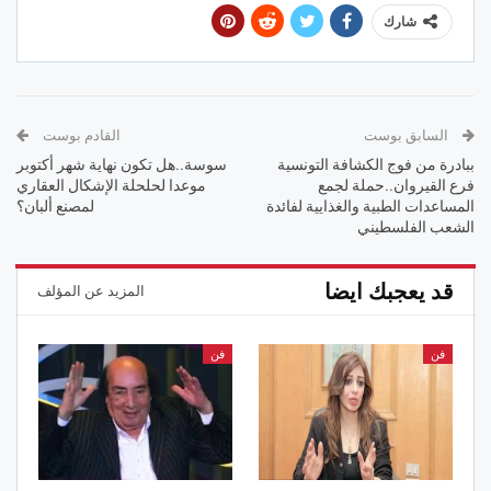
شارك
السابق بوست
القادم بوست
ببادرة من فوج الكشافة التونسية
سوسة..هل تكون نهاية شهر أكتوبر
فرع القيروان..حملة لجمع
موعدا لحلحلة الإشكال العقاري
المساعدات الطبية والغذايية لفائدة
لمصنع ألبان؟
الشعب الفلسطيني
قد يعجبك ايضا
المزيد عن المؤلف
فن
فن