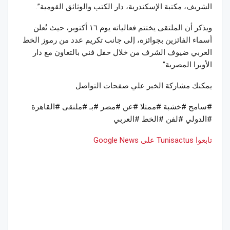
الشريف، مكتبة الإسكندرية، دار الكتب والوثائق القومية”.
ويذكر أن الملتقى يختتم فعالياته يوم ١٦ أكتوبر، حيث تُعلن
أسماء الفائزين بجوائزه، إلى جانب تكريم عدد من رموز الخط
العربي ضيوف الشرف من خلال حفل فني بالتعاون مع دار
الأوبرا المصرية”.
يمكنك مشاركة الخبر علي صفحات التواصل
#سامح #خشبة #ممثلا #عن #مصر #بـ #ملتقى #القاهرة
#الدولي #لفن #الخط #العربي
تابعوا Tunisactus على Google News