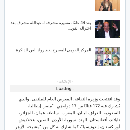
بعد 44 عامًا، مسيرة مشرفة لـ عبدالله مشرف بعد
اعتزاله الفن…
المركز القومى للمسرح يعيد رواد الفن للذاكرة
- الإعلانات -
Loading...
وقد افتتحت وزيرة الثقافة، المعرض العام للملتقى، والذي
يُشارك فيه 172 فنانًا من 17 دولةهي : “مصر، إيطاليا،
السعودية، العراق، لبنان، المغرب، سلطنة عمان، الجزائر،
تايلاند، أفغانستان، الهند، سوريا، الأردن، الصين، بنجلاديش،
أوزبكستان، إندونيسيا”، كما شارك به كل من: “مشيخة الأزهر