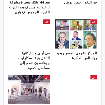
فن النغم .. نبض الوطن
بعد 44 عامًا، مسيرة مشرفة
لـ عبدالله مشرف بعد اعتزاله
الفن – الجمهور الإخباري
فن
فن
المركز القومى للمسرح يعيد
في أولى مشاركاتها
رواد الفن للذاكرة
التلفزيونية.. سكارليت
جوهانسون تنضم إلى
مسلسل “قضية…
فن
فن