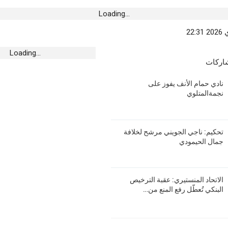
Loading...
الإسكان يُعطي إشارة
Loading...
شاركات
نادي حمام الأنف يفوز على
مدنين.. الحماية المدنية تقوم بـ 1143 تدخلا
نجمةالمتلوي
ى حوادث الطرقات
تحكيم: ناجي الجويني مرشح لخلافة
جمال الحيمودي
رشح لخلافة جمال
الاتحاد المنستيري: عقبة الترخيص
البنكي تُعطّل رفع المنع من…
تتدخل إثر الرياح
لعوائق عن الطرقات