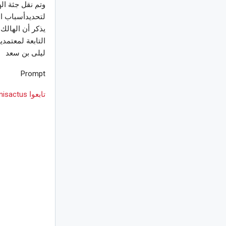
وتم نقل جثة ا
لتحديدأسباب الو
التابعة لمعتمدي
ليلى بن سعد
Prompt
تابعوا Tunisactus على Google News