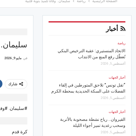
الصفحة الرئيسية
رياضة
سليمان.. وفاة تلميذ بنوبة قلبية
أخبار
سليمان.. 
أخبار الجهات
أخبار الجهات
صفاقس.. افتتاح وحدة طب الأسنان بمركز
بوعرقوب.. تراجع حاد في 
الصحة الأساسية بالبدارنة
الأملس
في
مايو 9, 2026
أغسطس 5, 2026
أغسطس 6, 2026
أخبار الجهات
رياضة
شارك
مع الزيادة في الأجر .. فسفاط قفصة تعلن
نادي حمام الأنف يفوز ع
تنزيل أجر جويلية 2026 لأعوان شركات البيئة
أغسطس 6, 2026
والغراسة
أغسطس 5, 2026
أخبار الجهات
#سليمان. #وفاة
القيروان.. “خيال جميل” 
أخبار الجهات
والعائلات في رابع سهر
قفصة.. البئر العميقة “القصر” تدخل حيز
الدولي
الاستغلال الفعلي
كرة قدم
أغسطس 6, 2026