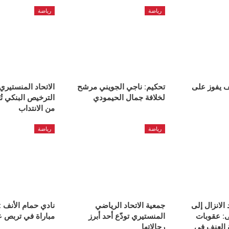
رياضة
رياضة
ف يفوز على
تحكيم: ناجي الجويني مرشح
الاتحاد المنستيري
لخلافة جمال الحيمودي
الترخيص البنكي تُ
من الانتداب
رياضة
رياضة
الانزال إلى
جمعية الاتحاد الرياضي
نادي حمام الأنف :
ى: عقوبات
المنستيري تودّع أحد أبرز
مباراة في تربص ع
 العنف في
رجالاتها