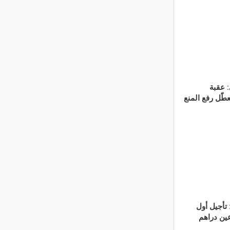
: عقبة
عطّل رفع المنع
 تأجيل أول
ين دراهم