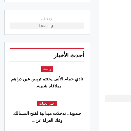
 القيروان : جلسة في الولاية للنظر في
لة محمد ليوان
- الإعلانات -
 2026
Loading...
الجهات
.. الدورة التاسعة لمهرجان المندرة
 بالتراث والثقافة والفنون
أحدث الأخبار
 2026
رياضة
الجهات
. تراكم كميات من البوسيدونيا بشواطئ
نادي حمام الأنف يختتم تربص عين دراهم
تميم
بملاقاة شبيبة…
 2026
الجهات
أخبار الجهات
سرح سيدي الظاهر بسوسة..عبير
جندوبة.. تدخلات ميدانية لفتح المسالك
اوي تحلّق عاليا
وفك العزلة عن…
 2026