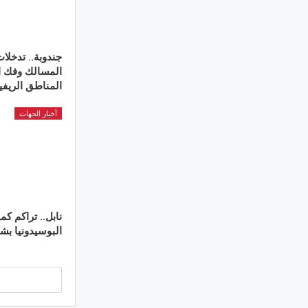
جندوبة.. تدخلات
المسالك وفك ا
المناطق الريفي
أخبار الجهات
نابل.. تراكم ك
البوسيدونيا ب