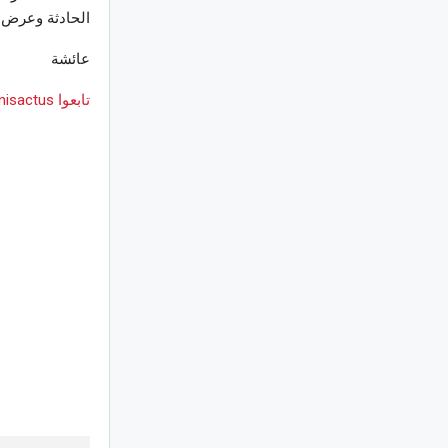
الحادثة وعرض 
عائشة
تابعوا Tunisactus على Google News