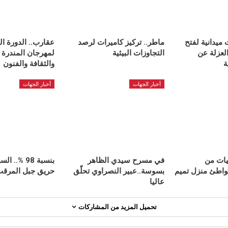
 ميدانية لفتح
ماطر.. تركيز كاميرات لرصد
عقارب.. الدورة ال
لعزلة عن
التجاوزات البيئية
لمهرجان المندرة 
ة
والثقافة والفنون
أخبار الجهات
أخبار الجهات
ميات من
في مسرح سيدي الظاهر
بنسبة 98 %.
شواطئ منزل تميم
بسوسة..عبير النصراوي تحلّق
حريق جبل المرقب 
عاليا
تحميل المزيد من المشاركات