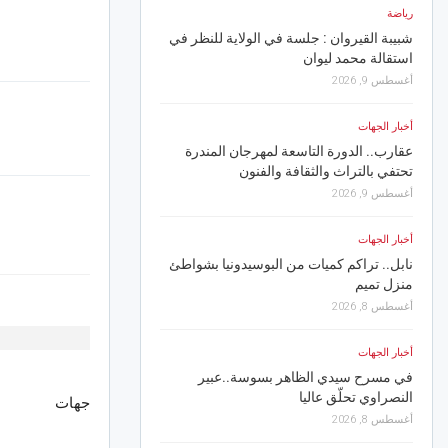
أغسطس 8, 2026
رياضة
شبيبة القيروان : جلسة في الولاية للنظر في
أخبار الجهات
استقالة محمد ليوان
القيروان.. تدخل فوري 
أغسطس 9, 2026
السيوري وتأمين حركة ال
أغسطس 8, 2026
أخبار الجهات
عقارب.. الدورة التاسعة لمهرجان المندرة
أخبار الجهات
تحتفي بالتراث والثقافة والفنون
صفاقس.. دعوة أصحاب مع
أغسطس 9, 2026
مطالب فرش مادة المرجي
الفلاحية
أخبار الجهات
أغسطس 8, 2026
نابل.. تراكم كميات من البوسيدونيا بشواطئ
منزل تميم
أخبار الجهات
أغسطس 8, 2026
صفاقس/المحرس.. مواطنة
طبية لفائدة المستشفى ا
أخبار الجهات
أغسطس 8, 2026
في مسرح سيدي الظاهر بسوسة..عبير
ر
النصراوي تحلّق عاليا
جهات
رياضة
أغسطس 8, 2026
نادي حمام الأنف: الغيني