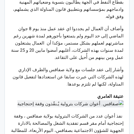
بقطاع النفط في الجهة يطالبون بتسوية وضعياتهم المهنية
وادماجهم بمؤسساتهم وبتطبيق قانون المناولة الذي يشملهم،
وفق قوله.
وأضاف أن العمال لم يجددوا اي عقد عمل منذ يوم 8 جوان
الماضي إلى حد اليوم ولم يتمتعوا بأجورهم لمدة شهرين رغم
مباشرتهم لعملهم بشكل مستمر، مؤكدا أن العمال يشتغلون
لمدة سنوات بهذه الشركات، أغلبهم أمضوا مابين 20 و 25 سنة
عمل ومن بينهم من أُحيل على التقاعد.
وأشار إلى عقد جلسات مع ولاية صفاقس والطرف الإداري
لهذه الشركات التي عبرت سابقا عن استعدادها لتفعيل قانون
المناولة، لكنها لم تلتزم بوعدها.
عتيقة العامري
نفذ أعوان عدد من الشركات البترولية بولاية صفاقس ، وقفة
إحتجاجية أمام مقر قسم تفقدية الشغل والمصالحة بالادارة
الجهوية للشؤون الاجتماعية بصفاقس، اليوم الأربعاء، للمطالبة