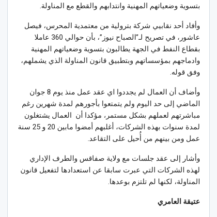
بتسوية وضعياتهم المهنية وانتدابهم والقطع مع المناولة.
وأفاد أحد نقابيي شركة بترولية من معتمدية المحرس، فيصل
عاشور، في تصريح لـ”الصباح نيوز”، بأن حوالي 360 عاملا
بقطاع النفط في الجهة يطالبون بتسوية وضعياتهم المهنية
وادماجهم بمؤسساتهم وبتطبيق قانون المناولة الذي يشملهم،
وفق قوله.
وأضاف أن العمال لم يجددوا اي عقد عمل منذ يوم 8 جوان
الماضي إلى حد اليوم ولم يتمتعوا بأجورهم لمدة شهرين رغم
مباشرتهم لعملهم بشكل مستمر، مؤكدا أن العمال يشتغلون
لمدة سنوات بهذه الشركات، أغلبهم أمضوا مابين 20 و 25 سنة
عمل ومن بينهم من أُحيل على التقاعد.
وأشار إلى عقد جلسات مع ولاية صفاقس والطرف الإداري
لهذه الشركات التي عبرت سابقا عن استعدادها لتفعيل قانون
المناولة، لكنها لم تلتزم بوعدها.
عتيقة العامري