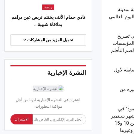
الجهات
رياضة
 2023 بساحة المقاومة بمدينة
. تراكم كميات من البوسيدونيا بشواطئ
يوم العالمي
نادي حمام الأنف يختتم تربص عين دراهم
تميم
بملاقاة شبيبة…
 2026
ي تصريح
تحميل المزيد من المشاركات
والمؤسسات
صم التأقلم
ابقة لأول
النشرة الإخبارية
يره من
اشترك في النشرة الإخبارية لدينا من أجل
مواكبة التطورات.
صود” في
 شهر سبتمبر
الاشتراك
من مهامه تأهيل الأطفال في سوق الشغل من ذوي الإعاقة الذين تتراوح أعمارهم مابين 10 و15
وغيرها