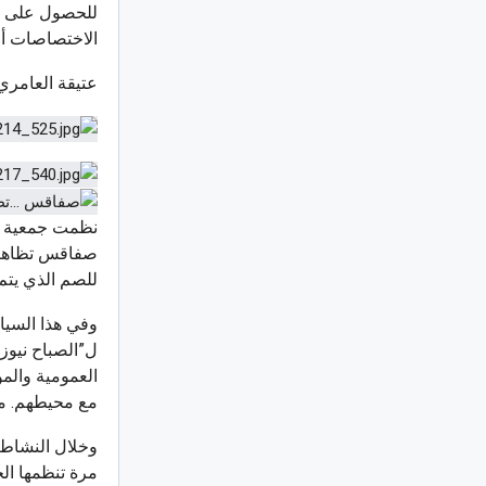
للحصول على شه
الاختصاصات أو
عتيقة العامري
صفاقس تظاهرة 
للصم الذي يتم
وفي هذا السي
ل”الصباح نيوز
العمومية والم
مع محيطهم. مش
وخلال النشاط 
مرة تنظمها الج