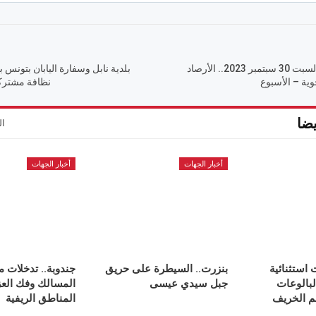
حالة الطقس اليوم السبت 30 سبتمبر 2023.. الأرصاد
بلدية نابل وسفارة اليابان بتونس
نظافة مشتركة
ضا
ال
أخبار الجهات
أخبار الجهات
 استثنائية
بنزرت.. السيطرة على حريق
جندوبة.. تدخلات مي
لبالوعات
جبل سيدي عيسى
المسالك وفك العز
م الخريف
المناطق الريفية