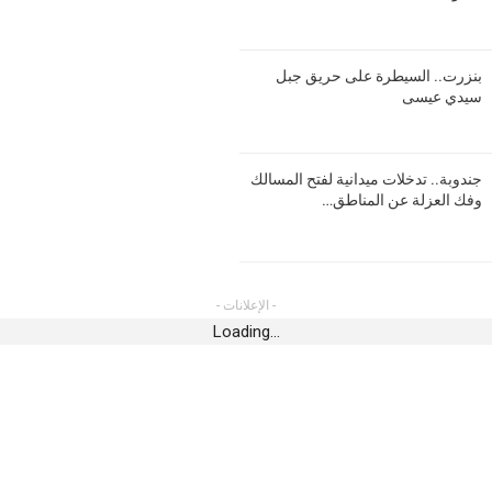
رياضة
أخبار 
رحلة جديدة من
مستقبل سليمان يتربّص في عين دراهم
جندوب
بنزرت.. السيطرة على حريق جبل
المدينة بالغاز
العزل
أغسطس 8, 2026
سيدي عيسى
أغسطس 9,
أخبار الجهات
أخبار 
مدنين.. حجز 186.5 كغ من لحوم الدواجن
جندوبة.. تدخلات ميدانية لفتح المسالك
ماطر.
أغسطس 8, 2026
وفك العزلة عن المناطق…
الملعب المالي
أغسطس 9,
أخبار الجهات
رياضة
جندوبة.. السيطرة على حريق بوسالم بعد
يومين من التدخلات المكثفة
شبيبة
- الإعلانات -
استقا
أغسطس 8, 2026
Loading...
لمعالجة تجوف بطريق
أغسطس 9,
مرور
أخبار الجهات
أخبار 
القيروان.. ضبط الترتيبات التنظيمية
واللوجستية لإنجاح احتفالات المولد النبوي
عقارب
الشريف
تحتفي
اصر الزيتون لإيداع
أغسطس 8, 2026
أغسطس 9,
ن بالأراضي