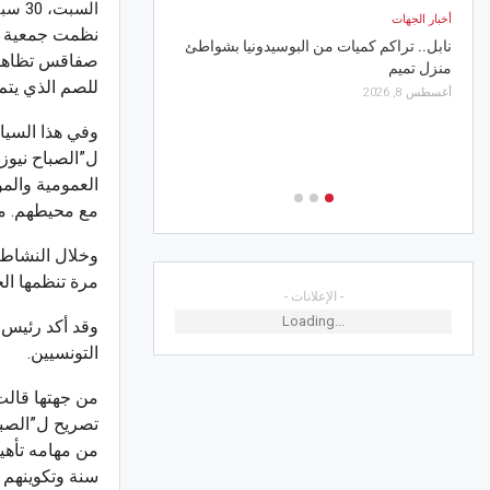
السبت، 30 سبتمبر 2023 16:36
الفلاحية
أخبار الجهات
أغسطس 8, 2026
نابل.. تراكم كميات من البوسيدونيا بشواطئ
صفاقس تظاهرة 
منزل تميم
للصم الذي يتم
أخبار الجهات
أغسطس 8, 2026
صفاقس/المحرس.. مواطنة
وفي هذا السي
طبية لفائدة المستشفى ا
ل”الصباح نيوز
أغسطس 8, 2026
العمومية والم
مع محيطهم. مش
وخلال النشاط 
مرة تنظمها الج
- الإعلانات -
Loading...
وقد أكد رئيس 
التونسيين.
من جهتها قالت
تصريح ل”الصباح
سنة وتكوينهم 