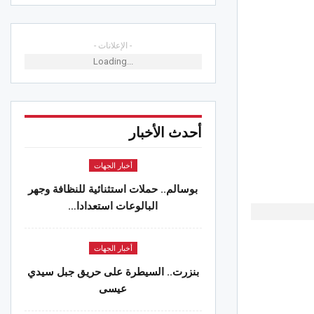
الجهات
ة.. تدخلات ميدانية لفتح المسالك وفك
- الإعلانات -
ة عن المناطق الريفية
Loading...
 2026
الجهات
. تركيز كاميرات لرصد التجاوزات البيئية
أحدث الأخبار
 2026
أخبار الجهات
 القيروان : جلسة في الولاية للنظر في
بوسالم.. حملات استثنائية للنظافة وجهر
لة محمد ليوان
البالوعات استعدادا…
 2026
الجهات
أخبار الجهات
.. الدورة التاسعة لمهرجان المندرة
بنزرت.. السيطرة على حريق جبل سيدي
 بالتراث والثقافة والفنون
عيسى
 2026