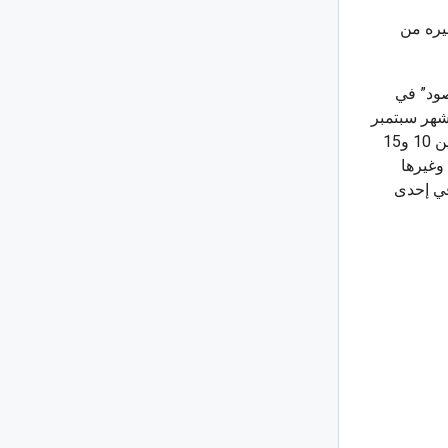
يره من
صود” في
 شهر سبتمبر
من مهامه تأهيل الأطفال في سوق الشغل من ذوي الإعاقة الذين تتراوح أعمارهم مابين 10 و15
وغيرها
في إحدى