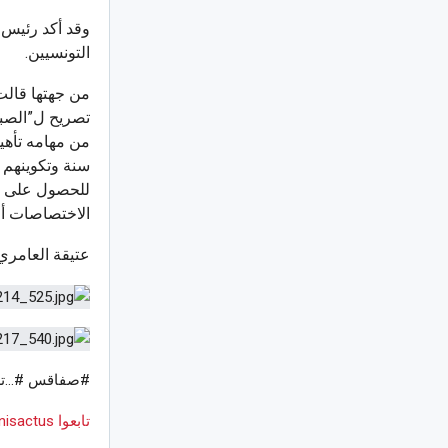
وقد أكد رئيس 
التونسيين.
من جهتها قالت
تصريح ل”الصباح
سنة وتكوينهم 
للحصول على شه
الاختصاصات أو
عتيقة العامري
#صفاقس #…تظا
تابعوا Tunisactus على Google News