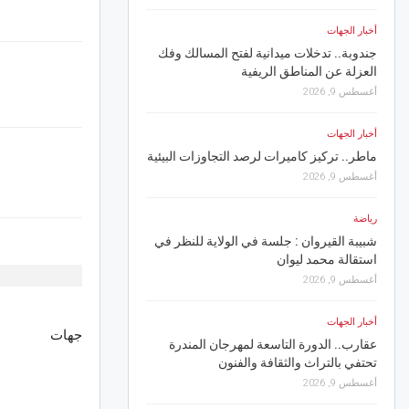
أخبار الجهات
أخبار الجهات
جندوبة.. تدخلات ميدانية لفتح المسالك وفك
باجة.. المعقولة تدخل م
العزلة عن المناطق الريفية
التنمية بالشروع في تزويد 
الطبيعي
أغسطس 9, 2026
أغسطس 8, 2026
أخبار الجهات
رياضة
ماطر.. تركيز كاميرات لرصد التجاوزات البيئية
بعد نكانغ: لاعب آخر من 
أغسطس 9, 2026
يقترب من الافريقي
أغسطس 8, 2026
رياضة
شبيبة القيروان : جلسة في الولاية للنظر في
أخبار الجهات
استقالة محمد ليوان
القيروان.. تدخل فوري 
أغسطس 9, 2026
السيوري وتأمين حركة ال
أغسطس 8, 2026
أخبار الجهات
جهات
عقارب.. الدورة التاسعة لمهرجان المندرة
أخبار الجهات
تحتفي بالتراث والثقافة والفنون
صفاقس.. دعوة أصحاب مع
أغسطس 9, 2026
مطالب فرش مادة المرجي