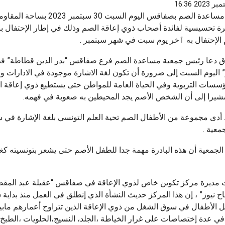
رياضة
أخبار 
نظمت جمعية مساعدة الصم بصفاقس اليوم السبت 30 سبتمبر
الفتح السعودي يجدد الثقة في التونسي أحمد
نابل.
تحسيسية لفائدة أصحاب ذوي إعاقة الصم وذلك في إطار الإحتفال بال
عبيد
منزل 
 الإحتفال به ٱخر يوم سبت في شهر سبتمبر .
أغسطس 8, 2026
أغسطس 8,
 تتبرع بتجهيزات
اق دعا رئيس جمعية مساعدة الصم فرع صفاقس “بدر الدين قطاطة” ف
لجهوي
” اليوم السبت إلى ضرورة أن تكون لغة الاشارة موجودة في الادارات 
ؤسسات التربوية وفي الحياة العامة للمواطن حتى يستطيع ذوي إعاقة ال
يرا إلى أن الشخص الأصم يجد المحيطين به صعوبة في فهمه.
أدى مجموعة من الأطفال الصم تحية العلم التونسي بلغة الإشارة في س
معية .
الجمعية أن هذه البادرة مهمة جدا للطفل الأصم حتى يشعر بتونسيته كغ
 مديرة مركز تكوين خاص لذوي الإعاقة في صفاقس “عقيلة عبد المق
 نيوز” ، إن هذا المركز حديث النشأة الذي إنطلق في العمل منذ بداية
في عدة إختصاصات على غرار الخياطة ،الجلد، النسيج،الحلويات ،الطبخ 