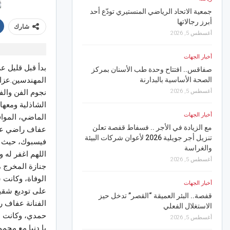
جمعية الاتحاد الرياضي المنستيري تودّع أحد
يوم 6 أوت.. تلقيح مج
أبرز رجالاتها
داء الكلب بولاية أريانة
شارك
أغسطس 5, 2026
أغسطس 5, 2026
أخبار الجهات
أخبار الجهات
بدأ قبل قليل ع
صفاقس.. افتتاح وحدة طب الأسنان بمركز
الصحة الأساسية بالبدارنة
معتمديات بولاية نابل
المهندسين.عزاء
أغسطس 5, 2026
أغسطس 5, 2026
نجوم الفن والف
الشاذلية ومعها
أخبار الجهات
أخبار الجهات
مع الزيادة في الأجر .. فسفاط قفصة تعلن
في ثالث سهرة من مهرجا
عفاف راضي عن 
تنزيل أجر جويلية 2026 لأعوان شركات البيئة
آية دغنوج تخطف الأضوا
فيسبوك، حيث كتب
والغراسة
أغسطس 4, 2026
اللهم اغفر له و
أغسطس 5, 2026
جنازة المخرج 
رياضة
الوفاة، وكانت
أخبار الجهات
تادوس نكانغ في النادي ا
على توديع شقيقه
قفصة.. البئر العميقة “القصر” تدخل حيز
أغسطس 4, 2026
الفنانة عفاف ر
الاستغلال الفعلي
حمدي، وكانت ظ
أغسطس 5, 2026
أخبار الجهات
يا دنيا مع محم