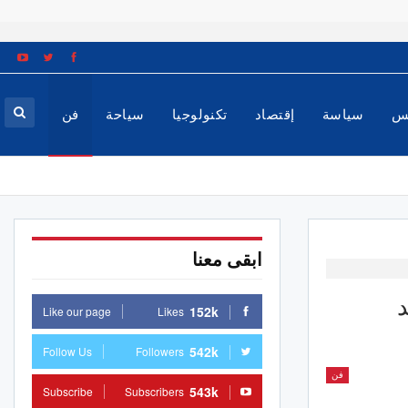
س
سياسة
إقتصاد
تكنولوجيا
سياحة
فن
ابقى معنا
152k
Like our page
Likes
542k
Follow Us
Followers
فن
543k
Subscribe
Subscribers