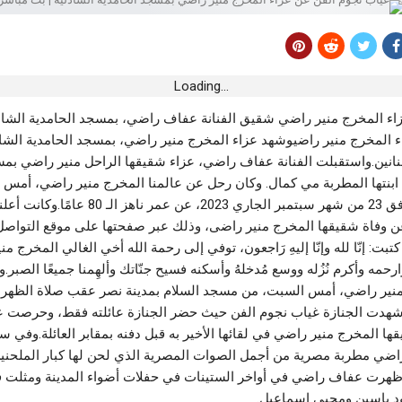
اني للكلاب والقطط ضدّ
في مسرح سيدي الظاهر بسوسة..”بابا نوّال”
يُعرّي المجتمع وبوسعدية يُصحّح الوضعيّة
أغسطس 6, 2026
Loading...
رياضة
زاء المخرج منير راضي شقيق الفنانة عفاف راضي، بمسجد الحامدية الشاذ
“الصوناد” تعلن عن انقطاع المياه عن 3
الاتحاد المنستيري: عقبة الترخيص البنكي
تُعطّل رفع المنع من الانتداب
 المخرج منير راضيوشهد عزاء المخرج منير راضي، بمسجد الحامدية الشا
أغسطس 5, 2026
نانين.واستقبلت الفنانة عفاف راضي، عزاء شقيقها الراحل منير راضي بمس
 ابنتها المطربة مي كمال. وكان رحل عن عالمنا المخرج منير راضي، أمس 
أخبار الجهات
الماضي، الموافق 23 من شهر سبتمبر الجاري 2023، عن عمر ناهز
ن الفسقية الدولي..
“تقل تونس” تلاحق المتورطين في إلقاء
وفاة شقيقها المخرج منير راضى، وذلك عبر صفحتها على موقع التواصل
ء
الفضلات على السكة الحديدية بمحطة الكرم
ت: إنّا لله وإنّا إليهِ رَاجعون، توفي إلى رحمة الله أخي الغالي المخرج م
أغسطس 5, 2026
ارحمه وأكرم نُزُله ووسع مُدخلهُ وأسكنه فسيح جنّاتك وألهِمنا جميعًا الصبر.
منير راضي، أمس السبت، من مسجد السلام بمدينة نصر عقب صلاة الظهر
أخبار الجهات
 شهدت الجنازة غياب نجوم الفن حيث حضر الجنازة عائلته فقط، وحرصت
لافريقي
القيروان.. رياح نشطة مصحوبة بالأتربة
ا المخرج منير راضي في لقائها الأخير به قبل دفنه بمقابر العائلة.وفي سي
وسحب رعدية تميز أجواء الليلة
اضي مطربة مصرية من أجمل الصوات المصرية الذي لحن لها كبار الملحنين 
أغسطس 5, 2026
هرت عفاف راضي في أواخر الستينات في حفلات أضواء المدينة ومثلت ف
ود ياسين ومحيي إسماعيل.