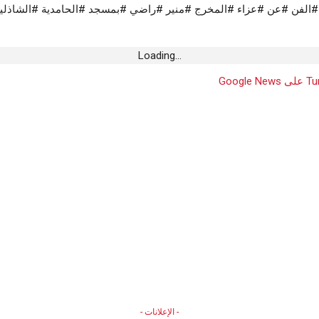
الفن #عن #عزاء #المخرج #منير #راضي #بمسجد #الحامدية #الشاذلي
Loading...
- الإعلانات -