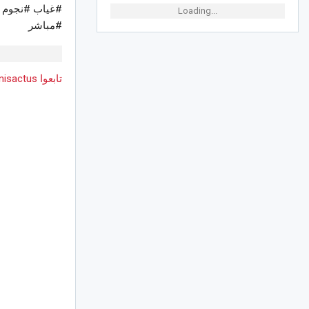
#غياب #نجوم #
Loading...
#مباشر
تابعوا Tunisactus على Google News