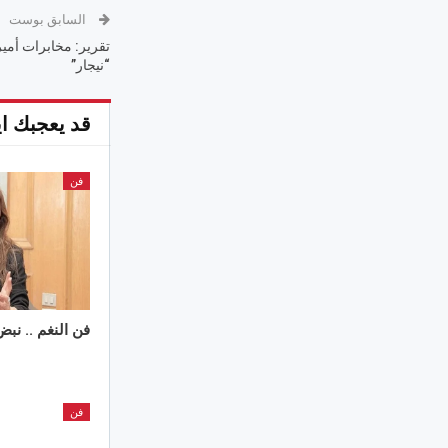
السابق بوست
تقرير: مخابرات أمير
“نيجار”
قد يعجبك اي
فن
فن النغم .. نب
فن