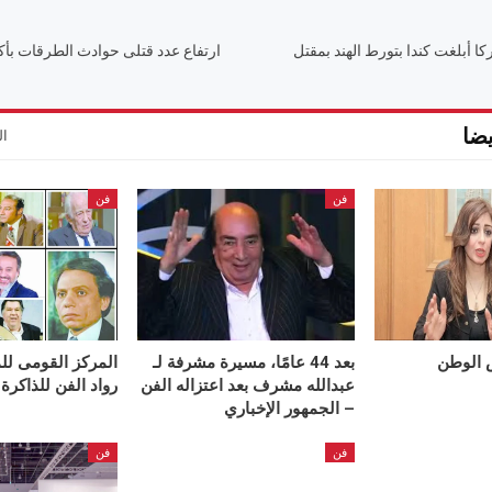
كا أبلغت كندا بتورط الهند بمقتل
ضا
ال
فن
فن
ض الوطن
بعد 44 عامًا، مسيرة مشرفة لـ
المركز القومى لل
عبدالله مشرف بعد اعتزاله الفن
رواد الفن للذاكرة
– الجمهور الإخباري
فن
فن