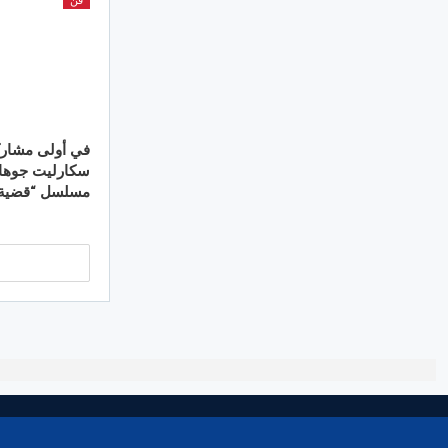
فن
في أولى مشاركات
سكارليت جوها
مسلسل “قضية