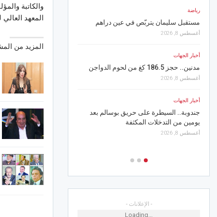
والكاتبة والمؤ
رياضة
أخبار الجهات
المعهد العالي ل
مستقبل سليمان يتربّص في عين دراهم
سيدي بوزيد.. تدخل قرى
في صيانة مدرسة ابتدائي
أغسطس 8, 2026
أغسطس 7, 2026
المزيد من الم
أخبار الجهات
أخبار الجهات
مدنين.. حجز 186.5 كغ من لحوم الدواجن
سحر الأسوار ونغم الأصال
أغسطس 8, 2026
كورالاً جماهيرياً في رباط
أغسطس 7, 2026
أخبار الجهات
جندوبة.. السيطرة على حريق بوسالم بعد
رياضة
يومين من التدخلات المكثفة
الترجي ينتصر وديا على س
أغسطس 8, 2026
أغسطس 7, 2026
- الإعلانات -
Loading...