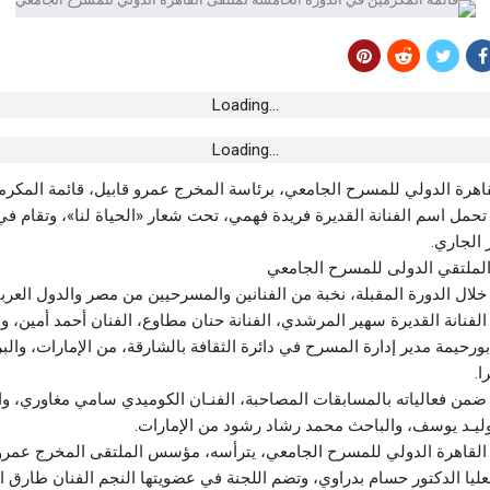
أخبار الجهات
أخبار 
قة في التونسي أحمد
القيروان.. اختتام الندوات الإقليمية للاستثمار
صفاقس
لتعزيز مساهمة التونسيين بالخارج في التنمية
طبية 
أغسطس 7, 2026
أغسطس 8,
Loading...
رياضة
رياضة
Loading...
 سيدي الظاهر
نادي كرة القدم بالحمامات :التركيبة الجديدة
نادي 
اهرة الدولي للمسرح الجامعي، برئاسة المخرج عمرو قابيل، قائمة المكرم
 على مزيد التّطوير
للهيئة المديرة
يلتحق
أغسطس 7, 2026
أغسطس 8,
لملتقي الدولى للمسرح الجامعي
أخبار الجهات
أخبار 
ولمبي الباجي
منوبة.. عائق التمويل لم يمنع نجاح الدورة 30
صفاق
خلال الدورة المقبلة، نخبة من الفنانين والمسرحيين من مصر والدول العربية
للمهرجان الصيفي بوادي الليل
من 9 إلى 11 أوت
لفنانة القديرة سهير المرشدي، الفنانة حنان مطاوع، الفنان أحمد أمين، و
أغسطس 7, 2026
أغسطس 8,
ورحيمة مدير إدارة المسرح في دائرة الثقافة بالشارقة، من الإمارات، والب
ا.
أخبار الجهات
أخبار 
ت.. والي المنستير
ضمن فعالياته بالمسابقات المصاحبة، الفنـان الكوميدي سامي مغاوري، وا
اعدات للعائلة
جندوبة.. يسرا محنوش في سهرة اختتام
ليـد يوسف، والباحث محمد رشاد رشود من الإمارات.
مهرجان بلاريجيا الدولي
إطار 
 القاهرة الدولي للمسرح الجامعي، يترأسه، مؤسس الملتقى المخرج عمرو 
أغسطس 7, 2026
أغسطس 8,
عليا الدكتور حسام بدراوي، وتضم اللجنة في عضويتها النجم الفنان طارق 