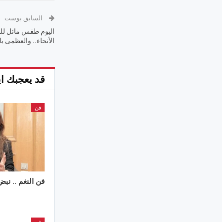
السابق بوست
اليوم طقس مائل للح
الأنحاء.. والعظمى بالق
قد يعجبك اي
فن
فن النغم .. نب