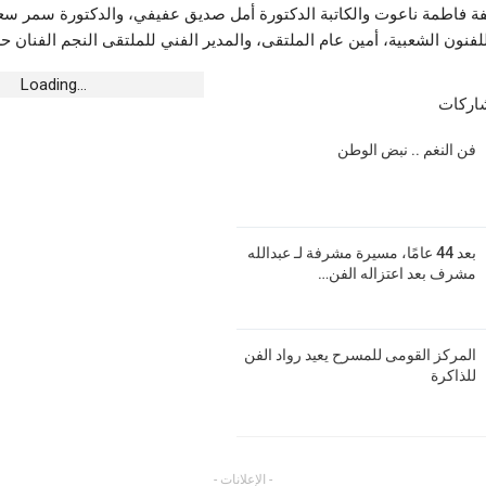
لفة فاطمة ناعوت والكاتبة الدكتورة أمل صديق عفيفي، والدكتورة سمر سع
رياضة
رياضة
لفنون الشعبية، أمين عام الملتقى، والمدير الفني للملتقى النجم الفنان ح
 الأطفال “س و س”
سيديكي سادس انتدابات “الهمهاما” الصيفية
مستقب
ة بالطويلة
أغسطس 7, 2026
أغسطس 8,
Loading...
شاركات
أخبار الجهات
أخبار 
فن النغم .. نبض الوطن
أهالي حي الرياض بسوسة يحتجون على
مدنين.. حجز .5
ة.. بوشناق يقود
انقطاعات الماء والمسؤول يوضّح
أغسطس 8,
 المنستير
أغسطس 7, 2026
أخبار 
أخبار الجهات
جندوب
بعد 44 عامًا، مسيرة مشرفة لـ عبدالله
بحضور جماهيري شبابي ..Young RZ يشعل
يومين
مشرف بعد اعتزاله الفن…
ان بيدرو الايفواري
أجواء مهرجان الفسقية الدولي
أغسطس 8,
أغسطس 7, 2026
المركز القومى للمسرح يعيد رواد الفن
للذاكرة
- الإعلانات -