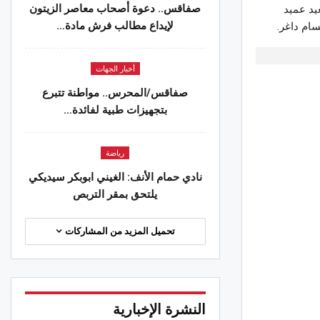
صفاقس.. دعوة أصحاب معاصر الزيتون
يد عميد
لإيداع مطالب فرش مادة…
سام داغر.
ل سليمان يتربّص في عين دراهم
 2026
أخبار الجهات
الجهات
صفاقس/المحرس.. مواطنة تتبرع
186 كغ من لحوم الدواجن
بتجهيزات طبية لفائدة…
 2026
الجهات
رياضة
ة.. السيطرة على حريق بوسالم بعد
نادي حمام الأنف: الغيني ابوبكر سيديكي
 من التدخلات المكثفة
يلتحق بمقر التربص
 2026
تحميل المزيد من المشاركات
النشرة الإخبارية