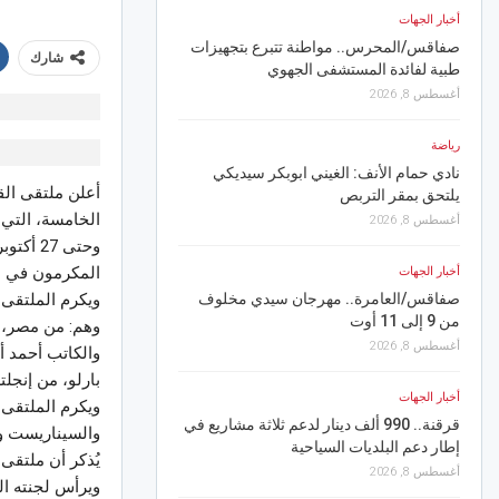
أخبار الجهات
رياضة
صفاقس/المحرس.. مواطنة تتبرع بتجهيزات
الفتح السعودي يجدد الث
شارك
طبية لفائدة المستشفى الجهوي
عبيد
أغسطس 8, 2026
أغسطس 8, 2026
رياضة
أخبار الجهات
نادي حمام الأنف: الغيني ابوبكر سيديكي
“الزردة تعود ” من مسرح
أعلن ملتقى الق
يلتحق بمقر التربص
بسوسة.. عرض مميّز قادر
أغسطس 8, 2026
أغسطس 7, 2026
وحتى 27 أكتوبر الجاري.
المكرمون في ا
أخبار الجهات
رياضة
30
صفاقس/العامرة.. مهرجان سيدي مخلوف
النجم يتعادل وديا مع الأ
ويكرم الملتقى 
من 9 إلى 11 أوت
أغسطس 7, 2026
وهم: من مصر، ا
أغسطس 8, 2026
والكاتب أحمد أب
أخبار الجهات
بارلو، من إنجلتر
أخبار الجهات
بعد حريق منزلها بالقلالا
ويكرم الملتقى 
قرقنة.. 990 ألف دينار لدعم ثلاثة مشاريع في
يتدخل لتأمين مسكن ومس
والسيناريست و
إطار دعم البلديات السياحية
المتضررة
يُذكر أن ملتقى
أغسطس 8, 2026
أغسطس 7, 2026
ويرأس لجنته ال