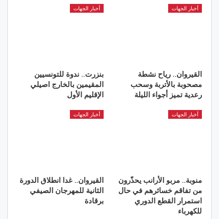
أخبار الجهات
أخبار الجهات
القيروان.. رياح نشطة
بنزرت.. ندوة للتونسيين
مصحوبة بالأتربة وسحب
المقيمين بالخارج اصيلي
رعدية تميز أجواء الليلة
الإقليم الأول
أخبار الجهات
أخبار الجهات
منوبة.. مربو الأرانب يحذّرون
القيروان.. غدا انطلاق الدورة
من تفاقم خسائرهم في حال
الثانية للمهرجان الصيفي
استمرار القطع الدوري
برقادة
للكهرباء