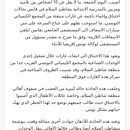
أصيب، اليوم الجمعة، ما لا يقل عن 10 أشخاص بين تلاميذ
ومربين بالمدرسة الابتدائية بشاطئ السلام في قابس بحالات
اختناق وإغماء ناجمة عن غازات منبعثة من المجمع الكيميائي
التونسي، ما استوجب نقلهم على جناح السرعة على متن
سيارات الاسعاف الى المستشفى الجامعي بقابس لتلقي
الاسعافات اللازمة، وفق ما صرح به مصدر مسؤول من
المستشفى لوكالة تونس إفريقيا للأنباء.
ويعود هذا الاختناق الى انبعاث غازات خلال تشغيل إحدى
الوحدات الصناعية بالمجمع الكيميائي التونسي القريب جدا من
منطقة شاطئ السلام، وقد تسببت الظروف المناخية في
تمركز هذه الغازات فوق المنطقة.
وخلفت هذه الحادثة حالة كبيرة من الغضب في صفوف أهالي
منطقة شاطئ السلام، وخاصة عائلات الأطفال الذي أصيبوا
بالاختناق حيث طالب جميعهم بوضع حد لهذا الخطر الذي يهدّد
حياتهم بشكل يومي.
وتعيد هذه الحادثة للأذهان حوادث أخرى مماثلة وقعت ببوشمة
وبشاطئ السلام أيضا وطالب خلالها الأهالي بنقل الوحدات