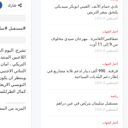
شارك
نادي حمام الأنف: الغيني ابوبكر سيديكي
“الزردة تعود ” من مسرح
يلتحق بمقر التربص
بسوسة.. عرض مميّز قادر
أغسطس 8, 2026
أغسطس 7, 2026
#مستقبل #سليم
أخبار الجهات
رياضة
30
صفاقس/العامرة.. مهرجان سيدي مخلوف
النجم يتعادل وديا مع الأ
من 9 إلى 11 أوت
أغسطس 7, 2026
تشرع، اليوم ال
أغسطس 8, 2026
أخبار الجهات
التريكي ، امان 
أخبار الجهات
بعد حريق منزلها بالقلالا
الثنائي الاجنبي
قرقنة.. 990 ألف دينار لدعم ثلاثة مشاريع في
يتدخل لتأمين مسكن ومس
إطار دعم البلديات السياحية
المتضررة
وينتظر ان يكون
أغسطس 8, 2026
أغسطس 7, 2026
التونسي الاربعاء
كمال الطرابلس
رياضة
أخبار الجهات
مستقبل سليمان يتربّص في عين دراهم
سيدي بوزيد.. تدخل قرى
المزيد من الم
في صيانة مدرسة ابتدائي
أغسطس 8, 2026
أغسطس 7, 2026
أخبار الجهات