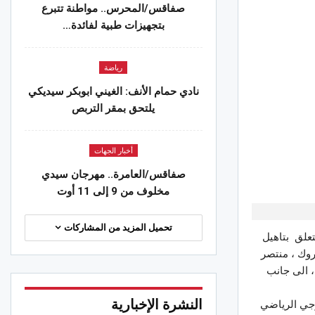
186 كغ من لحوم الدواجن
صفاقس/المحرس.. مواطنة تتبرع
 2026
بتجهيزات طبية لفائدة…
الجهات
رياضة
ة.. السيطرة على حريق بوسالم بعد
 من التدخلات المكثفة
نادي حمام الأنف: الغيني ابوبكر سيديكي
 2026
يلتحق بمقر التربص
الجهات
وان.. ضبط الترتيبات التنظيمية
أخبار الجهات
جستية لإنجاح احتفالات المولد النبوي
صفاقس/العامرة.. مهرجان سيدي
يف
مخلوف من 9 إلى 11 أوت
 2026
تحميل المزيد من المشاركات
تعلق بتاهيل
، حمزة المبروك ، منتصر
، الى جانب
النشرة الإخبارية
رجي الرياضي