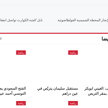
نجاز المحطة الشمسية الفولطاضوئية
نابل /لجنة الكوارث تواصل انعقا
ضا
ال
رياضة
رياضة
: الغيني ابوبكر
مستقبل سليمان يتربّص في
الفتح السعودي يج
بمقر التربص
عين دراهم
التونسي أحمد عبي
رياضة
رياضة