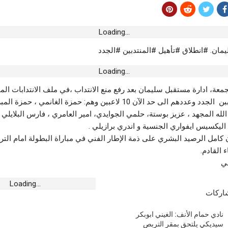
 سيدي الظاهر
نادي كرة القدم بالحمامات :التركيبة الجديدة
نادي 
 على مزيد التّطوير
للهيئة المديرة
يلتحق
Loading...
أغسطس 7, 2026
أغسطس 8,
ان. #انطلاق #تأهيل #المنتدبين #الجدد
أخبار الجهات
أخبار 
ولمبي الباجي
منوبة.. عائق التمويل لم يمنع نجاح الدورة 30
صفاق
Loading...
للمهرجان الصيفي بوادي الليل
من 9 إلى 11 أوت
جمعة، ادارة مستقبل سليمان بعد رفع منع الانتداب ،في ملف الانتدابات الم
أغسطس 7, 2026
أغسطس 8,
اللاعبين المنتدببن الجدد وعددهم الى حد الآن 10 لاعبين وهم: حمزة الغانمي 
الله المجهد ، عزيز بوستة، حلمي الجوايدي، امير العامري ، فارس البلايلي 
أخبار الجهات
أخبار 
ت.. والي المنستير
 اليكسيس ايفواري الجنسية و اندري برازيلي .
اعدات للعائلة
جندوبة.. يسرا محنوش في سهرة اختتام
مهرجان بلاريجيا الدولي
إطار 
 كامل الرصيد البشري على ذمة الإطار الفني في مباراة البطولة امام الت
أغسطس 7, 2026
أغسطس 8,
 القادم.
ي
رياضة
رياضة
Loading...
 الأطفال “س و س”
سيديكي سادس انتدابات “الهمهاما” الصيفية
مستقب
شاركات
ة بالطويلة
أغسطس 7, 2026
أغسطس 8,
نادي حمام الأنف: الغيني ابوبكر
أخبار الجهات
أخبار 
سيديكي يلتحق بمقر التربص