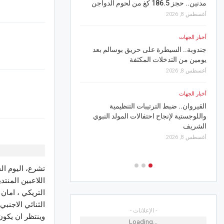
أخبار الجهات
مدنين.. حجز 186.5 كغ من لحوم الدواجن
سحر الأسوار ونغم الأصال
أغسطس 8, 2026
كورالاً جماهيرياً في رباط
أغسطس 7, 2026
أخبار الجهات
جندوبة.. السيطرة على حريق بوسالم بعد
رياضة
يومين من التدخلات المكثفة
الترجي ينتصر وديا على س
أغسطس 8, 2026
أغسطس 7, 2026
أخبار الجهات
أخبار الجهات
القيروان.. ضبط الترتيبات التنظيمية
واللوجستية لإنجاح احتفالات المولد النبوي
المنستير.. تدخلات ميدان
الشريف
الأمطار وتنظيف النقاط ا
الفيضانات
أغسطس 8, 2026
أغسطس 7, 2026
تشرع، اليوم ال
التريكي ، امان 
الثنائي الاجنبي
- الإعلانات -
وينتظر ان يكون
Loading...