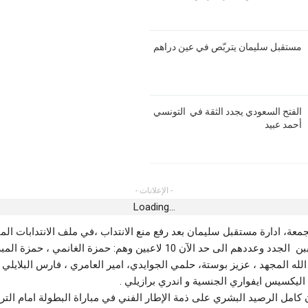
أهالي حي الرياض بسوسة يحتجون على
مدنين.. حجز .5
ة.. بوشناق يقود
انقطاعات الماء والمسؤول يوضّح
أغسطس 8,
 المنستير
أغسطس 7, 2026
مستقبل سليمان يتربّص في عين دراهم
أخبار 
أخبار الجهات
جندوب
بحضور جماهيري شبابي ..Young RZ يشعل
يومين
ان بيدرو الايفواري
أجواء مهرجان الفسقية الدولي
أغسطس 8,
الفتح السعودي يجدد الثقة في التونسي
أغسطس 7, 2026
أحمد عبيد
أخبار 
أخبار الجهات
القير
ية لجهر شبكات
بنزرت.. إخماد حريق غابة الصخور
واللو
لسوداء وقايةً من
الشر
أغسطس 7, 2026
أغسطس 8,
- الإعلانات -
Loading...
جمعة، ادارة مستقبل سليمان بعد رفع منع الانتداب ،في ملف الانتدابات الم
اللاعبين المنتدببن الجدد وعددهم الى حد الآن 10 لاعبين وهم: حمزة الغانمي 
الله المجهد ، عزيز بوستة، حلمي الجوايدي، امير العامري ، فارس البلايلي 
 اليكسيس ايفواري الجنسية و اندري برازيلي .
 كامل الرصيد البشري على ذمة الإطار الفني في مباراة البطولة امام الت