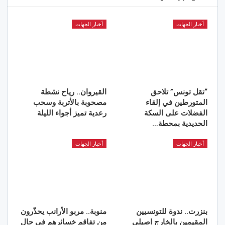
أخبار الجهات
أخبار الجهات
“تقل تونس” تلاحق
القيروان.. رياح نشطة
المتورطين في إلقاء
مصحوبة بالأتربة وسحب
الفضلات على السكة
رعدية تميز أجواء الليلة
الحديدية بمحطة…
أخبار الجهات
أخبار الجهات
بنزرت.. ندوة للتونسيين
منوبة.. مربو الأرانب يحذّرون
المقيمين بالخارج اصيلي
من تفاقم خسائرهم في حال