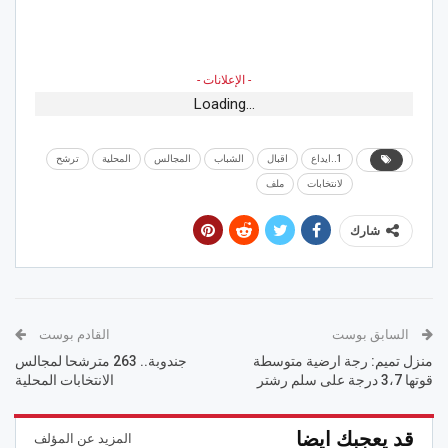
- الإعلانات -
Loading...
1..ايداع
اقبال
الشباب
المجالس
المحلية
ترشح
لانتخابات
ملف
شارك
السابق بوست
القادم بوست
منزل تميم: رجة ارضية متوسطة
جندوبة.. 263 مترشحا لمجالس
قوتها 3،7 درجة على سلم رشتر
الانتخابات المحلية
قد يعجبك ايضا
المزيد عن المؤلف