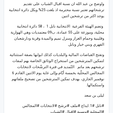
واوضح بن عبد الله ان نسبة اقبال الشباب على تقديم
ترشحاتهم تعتبر نسبة محترمة اذ بلغت 25% وبكل دائرة انتخابية
يوجد اكثر من ترشحين اثنين.
وتضم الهيئة الفرعية الانتخابية نابل 1 ، 58 دائرة انتخابية
محلية، وموزعة على 55 عمادة، ب09 معتمديات وهي الهوارية
وقليبية وحمام الغزاز ومنزل تميم والميدة وقربة ودارشعبان
الفهري وبني خيار ونابل.
وتفتح القباضات المالية والبلديات كذلك ابوابها بصفة استثنائية
لتمكين المترشحين من استخراج الوثائق الخاصة بهم لمفات
ترشحهم بعد ماتم التّمديد في فترة الترشّحات لانتخابات
المجالس المحلّية بخمسة أيّام،وإلى غاية يوم الاثنين القادم 6
نوفمبر الجاري، بهدف تمكين المترشحين من تصحيح ملفاتهم
واستكمالها.
ليلى بن سعد
#نابل #1..ايداع #ملف #ترشح #لانتخابات #المجالس
#المحلية #ونسبة #اقبال #الشباب