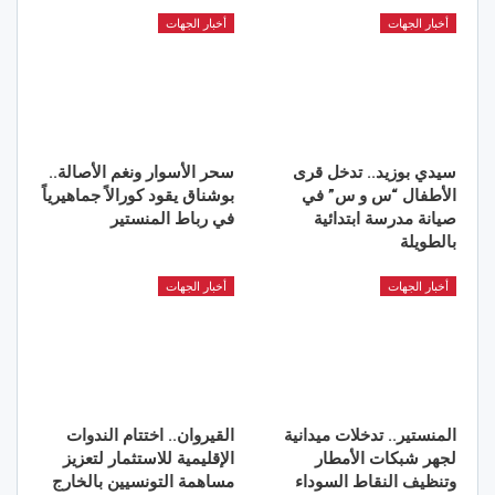
أخبار الجهات
أخبار الجهات
سيدي بوزيد.. تدخل قرى
سحر الأسوار ونغم الأصالة..
الأطفال “س و س” في
بوشناق يقود كورالاً جماهيرياً
صيانة مدرسة ابتدائية
في رباط المنستير
بالطويلة
أخبار الجهات
أخبار الجهات
المنستير.. تدخلات ميدانية
القيروان.. اختتام الندوات
لجهر شبكات الأمطار
الإقليمية للاستثمار لتعزيز
وتنظيف النقاط السوداء
مساهمة التونسيين بالخارج