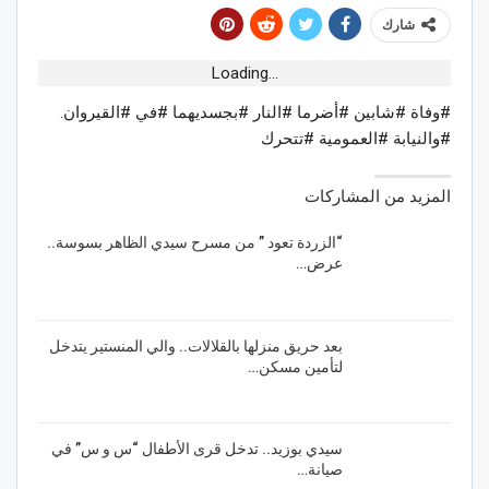
شارك
Loading...
#وفاة #شابين #أضرما #النار #بجسديهما #في #القيروان.
#والنيابة #العمومية #تتحرك
المزيد من المشاركات
“الزردة تعود ” من مسرح سيدي الظاهر بسوسة..
عرض…
بعد حريق منزلها بالقلالات.. والي المنستير يتدخل
لتأمين مسكن…
سيدي بوزيد.. تدخل قرى الأطفال “س و س” في
صيانة…