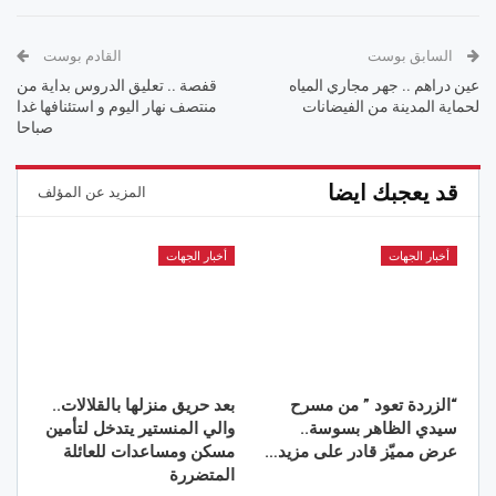
السابق بوست
القادم بوست
عين دراهم .. جهر مجاري المياه
قفصة .. تعليق الدروس بداية من
لحماية المدينة من الفيضانات
منتصف نهار اليوم و استئنافها غدا
صباحا
قد يعجبك ايضا
المزيد عن المؤلف
أخبار الجهات
أخبار الجهات
“الزردة تعود ” من مسرح
بعد حريق منزلها بالقلالات..
سيدي الظاهر بسوسة..
والي المنستير يتدخل لتأمين
عرض مميّز قادر على مزيد…
مسكن ومساعدات للعائلة
المتضررة