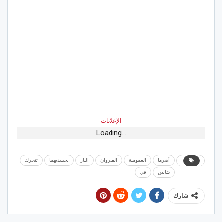
- الإعلانات -
Loading...
أضرما
العمومية
القيروان
النار
بجسديهما
تتحرك
شابين
في
شارك