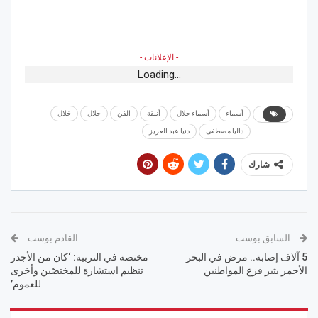
- الإعلانات -
Loading...
أسماء
أسماء جلال
أنيقة
الفن
جلال
خلال
داليا مصطفى
دنيا عبد العزيز
شارك
السابق بوست
القادم بوست
5 آلاف إصابة.. مرض في البحر
مختصة في التربية: ‘كان من الأجدر
الأحمر يثير فزع المواطنين
تنظيم استشارة للمختصّين وأخرى
للعموم’