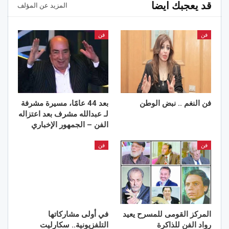
قد يعجبك ايضا
المزيد عن المؤلف
فن
فن
فن النغم .. نبض الوطن
بعد 44 عامًا، مسيرة مشرفة
لـ عبدالله مشرف بعد اعتزاله
الفن – الجمهور الإخباري
فن
فن
المركز القومى للمسرح يعيد
في أولى مشاركاتها
رواد الفن للذاكرة
التلفزيونية.. سكارليت