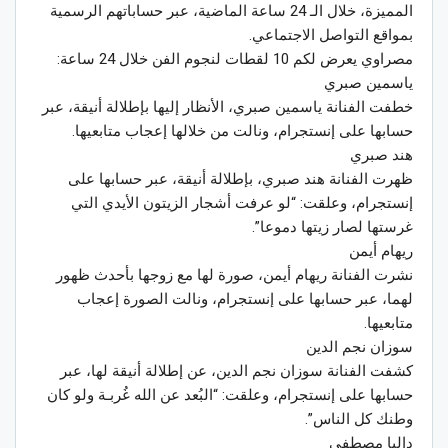
المميزة، خلال الـ 24 ساعة الماضية، عبر حساباتهم الرسمية
بمواقع التواصل الاجتماعي.
مصراوي يعرض لكم 10 لقطات لنجوم الفن خلال 24 ساعة:
ياسمين صبري
خطفت الفنانة ياسمين صبري، الأنظار إليها بإطلالة أنيقة، عبر
حسابها على إنستجرام، ونالت من خلالها إعجاب متابعيها.
هند صبري
ظهرت الفنانة هند صبري، بإطلالة أنيقة، عبر حسابها على
إنستجرام، وعلقت: “لو عرفت أشجار الزيتون الأيدي التي
غرستها لصار زيتها دموعا”.
ريهام أيمن
نشرت الفنانة ريهام أيمن، صورة لها مع زوجها بأحدث ظهور
لهما، عبر حسابها على إنستجرام، ونالت الصورة إعجاب
متابعيها.
سوزان نجم الدين
كشفت الفنانة سوزان نجم الدين، عن إطلالة أنيقة لها، عبر
حسابها على إنستجرام، وعلقت: “البُعد عن الله غُربـة ولو كان
وطنك كل الناس”.
داليا مصطفى