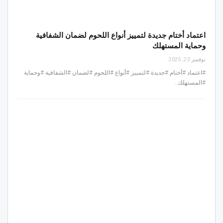
اعتماد أختام جديدة لتمييز أنواع اللحوم لضمان الشفافية
وحماية المستهلك
نوفمبر 23, 2025
#اعتماد #أختام #جديدة #لتمييز #أنواع #اللحوم #لضمان #الشفافية #وحماية
#المستهلك…