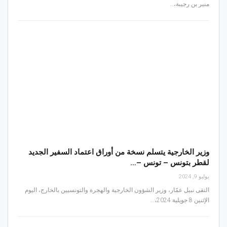
منير بن رجيبة،…
وزير الخارجية يتسلم نسخة من أوراق اعتماد السفير الجديد
لقطر بتونس – تونس –…
يوليو 9, 2024
التقى نبيل عمّار، وزير الشؤون الخارجية والهجرة والتونسيين بالخارج، اليوم
الإثنين 8 جويلية 2024،…