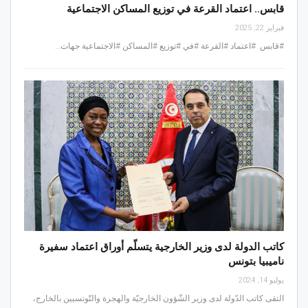
قابس.. اعتماد القرعة في توزيع المساكن الاجتماعية
فبراير 22, 2025
#قابس. #اعتماد #القرعة #في #توزيع #المساكن #الاجتماعية جهات…
كاتب الدولة لدى وزير الخارجية يتسلّم أوراق اعتماد سفيرة
ناميبيا بتونس
يوليو 14, 2024
التقى كاتب الدّولة لدى وزير الشّؤون الخارجيّة والهجرة والتّونسيين بالخارج،