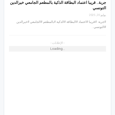
جربة.. قريبا اعتماد البطاقة الذكية بالمطعم الجامعي خيرالدين
التونسي
يوليو 20, 2025
#جربة. #قريبا #اعتماد #البطاقة #الذكية #بالمطعم #الجامعي #خيرالدين
#التونسي…
- الإعلانات -
Loading...