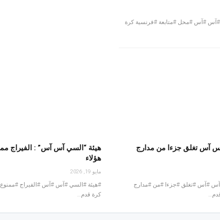
آس #آس #محل #متابعة #فرنسية كرة
س آس تغلق جزءا من مدارج
هيئة “السي آس آس” : الفيراج مم
هؤلاء
مايو 19, 2026
آس #آس #تغلق #جزءا #من #مدارج
#هيئة #السي #آس #آس #الفيراج #ممنوع 
قدم…
كرة قدم…