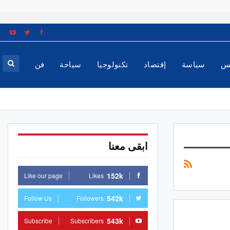
س
سياسة
إقتصاد
تكنولوجيا
سياحة
فن
ابقى معنا
152k
Like our page
Likes
542k
Follow Us
Followers
543k
Subscribe
Subscribers