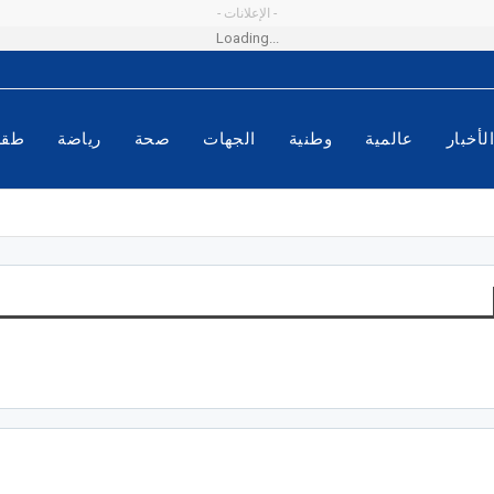
- الإعلانات -
Loading...
لأخبار
عالمية
وطنية
الجهات
صحة
رياضة
طق
دينار لدعم ثلاثة مشاريع في
ية