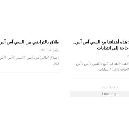
في عين دراهم
 هذه أهدافنا مع السي آس آس..
طلاق بالتراضي بين السي آس آس
اجة إلى انتدابات
يوليو 30, 2026
#طلاق #بالتراضي #بين #السي #آس #آس 
ريق بوسالم بعد
قدم…
#هذه #أهدافنا #مع #السي #آس #آس.
ثفة
حاجة #إلى #انتدابات…
- الإعلانات -
 التنظيمية
Loading...
ات المولد النبوي