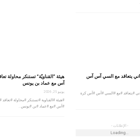
ني يتعاقد مع السي آس آس
هيئة “القناويّة” تستنكر محاولة تع
آس مع عماد بن يونس
يونيو 25, 2026
ني #يتعاقد #مع #السي #آس #آس كرة
#هيئة #القناوية #تستنكر #محاولة #تعاقد
#آس #مع #عماد #بن #يونس…
- الإعلانات -
Loading...