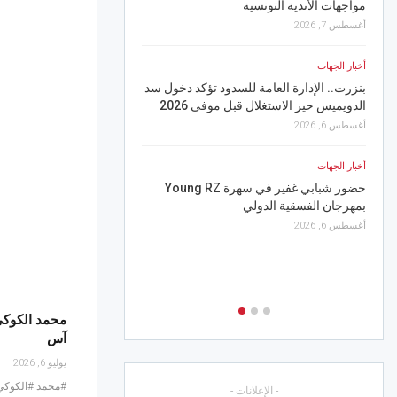
مواجهات الأندية التونسية
الفتح السعودي يجدد الث
عبيد
أغسطس 7, 2026
أغسطس 8, 2026
أخبار الجهات
أخبار الجهات
بنزرت.. الإدارة العامة للسدود تؤكد دخول سد
الدويميس حيز الاستغلال قبل موفى 2026
“الزردة تعود ” من مسرح
بسوسة.. عرض مميّز قادر
أغسطس 6, 2026
أغسطس 7, 2026
أخبار الجهات
رياضة
حضور شبابي غفير في سهرة Young RZ
بمهرجان الفسقية الدولي
النجم يتعادل وديا مع الأ
أغسطس 6, 2026
أغسطس 7, 2026
30
محمد الكوكي
آس
يوليو 6, 2026
#محمد #الكوكي 
- الإعلانات -