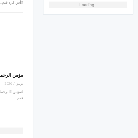
#آس كرة قدم…
Loading...
مؤمن الرحما
يوليو 1, 2026
#مؤمن #الرحما
قدم…