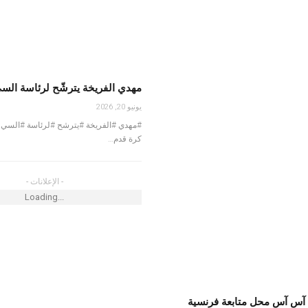
مهدي الفريخة يترشّح لرئاسة ال
يونيو 20, 2026
#مهدي #الفريخة #يترشح #لرئاسة #الس
كرة قدم…
- الإعلانات -
Loading...
آس آس محل متابعة فرنسية