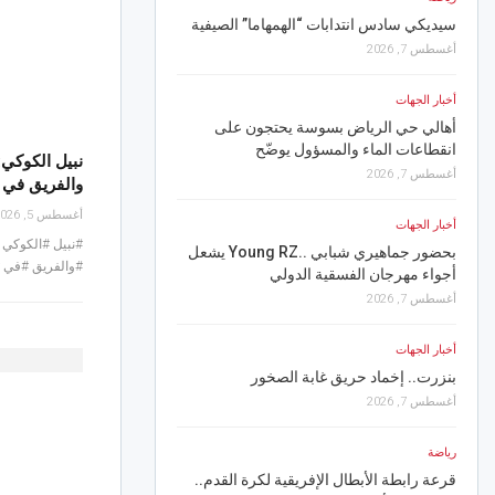
سيديكي سادس انتدابات “الهمهاما” الصيفية
مستقبل سليمان يتربّص 
أغسطس 7, 2026
أغسطس 8, 2026
أخبار الجهات
أخبار الجهات
أهالي حي الرياض بسوسة يحتجون على
مدنين.. حجز 186.5 كغ من لحوم الدواجن
انقطاعات الماء والمسؤول يوضّح
أغسطس 8, 2026
نبيل الكوكي:
أغسطس 7, 2026
والفريق في ح
أخبار الجهات
أغسطس 5, 2026
أخبار الجهات
جندوبة.. السيطرة على ح
#نبيل #الكوكي 
بحضور جماهيري شبابي ..Young RZ يشعل
يومين من التدخلات المك
#والفريق #في #
أجواء مهرجان الفسقية الدولي
أغسطس 8, 2026
أغسطس 7, 2026
أخبار الجهات
أخبار الجهات
القيروان.. ضبط الترتيبات
بنزرت.. إخماد حريق غابة الصخور
واللوجستية لإنجاح احتفال
الشريف
أغسطس 7, 2026
أغسطس 8, 2026
رياضة
رياضة
قرعة رابطة الأبطال الإفريقية لكرة القدم..