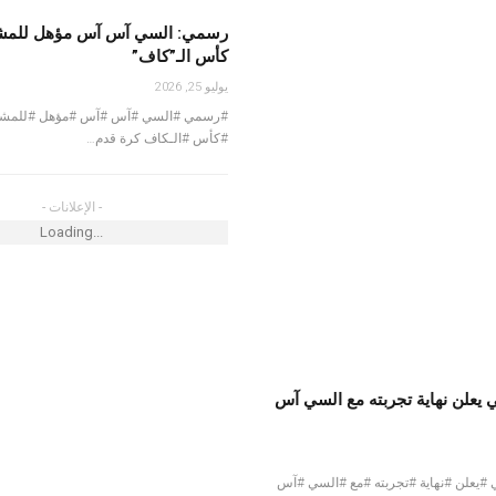
قة في التونسي أحمد
رسمي: السي آس آس مؤهل للمش
كأس الـ”كاف”
يوليو 25, 2026
#رسمي #السي #آس #آس #مؤهل #للمشا
 سيدي الظاهر
#كأس #الـكاف كرة قدم…
 على مزيد التّطوير
- الإعلانات -
Loading...
ولمبي الباجي
 يعلن نهاية تجربته مع السي آس
#يعلن #نهاية #تجربته #مع #السي #آس