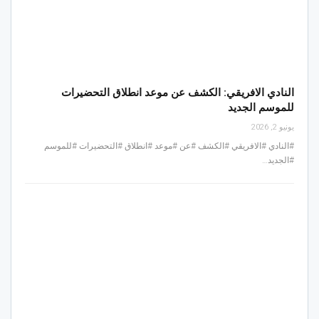
النادي الافريقي: الكشف عن موعد انطلاق التحضيرات
للموسم الجديد
يونيو 2, 2026
#النادي #الافريقي #الكشف #عن #موعد #انطلاق #التحضيرات #للموسم
#الجديد…