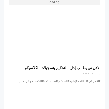
Loading...
الافريقي يطالب إدارة التحكيم بتسجيلات الكلاسيكو
فبراير 13, 2026
#الافريقي #يطالب #إدارة #التحكيم #بتسجيلات #الكلاسيكو كرة قدم…