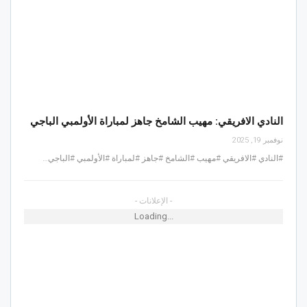
النادي الافريقي: مهيب الشامخ جاهز لمباراة الأولمبي الباجي
نوفمبر 19, 2025
#النادي #الافريقي #مهيب #الشامخ #جاهز #لمباراة #الأولمبي #الباجي…
- الإعلانات -
Loading...