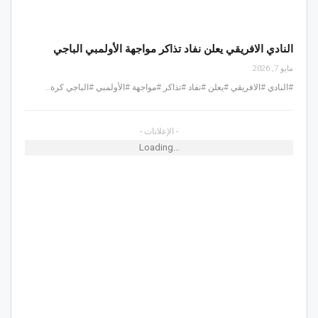
النادي الافريقي يعلن نفاد تذاكر مواجهة الأولمبي الباجي
مايو 7, 2026
#النادي #الافريقي #يعلن #نفاد #تذاكر #مواجهة #الأولمبي #الباجي كرة…
- الإعلانات -
Loading...