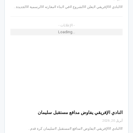
#النادي #الإفريقي #يعلن #الشروع #في #بناء #مغازته #الرسمية #الجديدة…
- الإعلانات -
Loading...
النادي الإفريقي يفاوض مدافع مستقبل سليمان
أبريل 20, 2026
#النادي #الإفريقي #يفاوض #مدافع #مستقبل #سليمان كرة قدم…