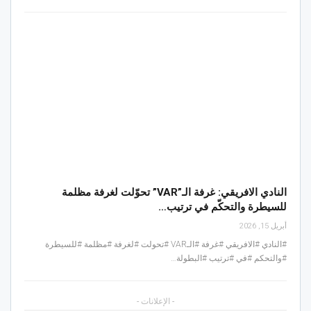
النادي الافريقي: غرفة الـ”VAR” تحوّلت لغرفة مظلمة
للسيطرة والتحكّم في ترتيب…
أبريل 15, 2026
#النادي #الافريقي #غرفة #الـVAR #تحولت #لغرفة #مظلمة #للسيطرة
#والتحكم #في #ترتيب #البطولة…
- الإعلانات -