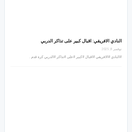
النادي الافريقي: اقبال كبير على تذاكر الدربي
نوفمبر 8, 2025
#النادي #الافريقي #اقبال #كبير #على #تذاكر #الدربي كرة قدم…