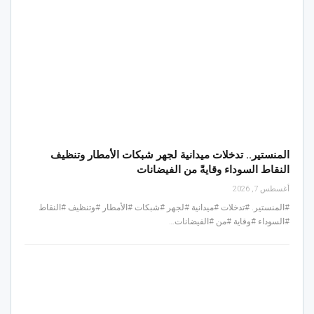
المنستير.. تدخلات ميدانية لجهر شبكات الأمطار وتنظيف
النقاط السوداء وقايةً من الفيضانات
أغسطس 7, 2026
#المنستير. #تدخلات #ميدانية #لجهر #شبكات #الأمطار #وتنظيف #النقاط
#السوداء #وقاية #من #الفيضانات…