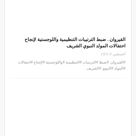
القيروان.. ضبط الترتيبات التنظيمية واللوجستية لإنجاح
احتفالات المولد النبوي الشريف
أغسطس 8, 2026
#القيروان. #ضبط #الترتيبات #التنظيمية #واللوجستية #لإنجاح #احتفالات
#المولد #النبوي #الشريف…