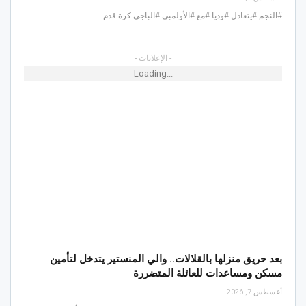
#النجم #يتعادل #وديا #مع #الأولمبي #الباجي كرة قدم…
- الإعلانات -
Loading...
بعد حريق منزلها بالقلالات.. والي المنستير يتدخل لتأمين
مسكن ومساعدات للعائلة المتضررة
أغسطس 7, 2026