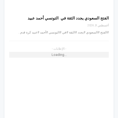
الفتح السعودي يجدد الثقة في التونسي أحمد عبيد
أغسطس 8, 2026
#الفتح #السعودي #يجدد #الثقة #في #التونسي #أحمد #عبيد كرة قدم…
- الإعلانات -
Loading...