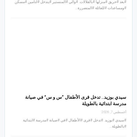
#بعد #حريق #منزلها #بالقلالات. #والي #المنستير #يتدخل #لتأمين #مسكن
#ومساعدات #للعائلة #المتضررة…
سيدي بوزيد.. تدخل قرى الأطفال “س و س” في صيانة
مدرسة ابتدائية بالطويلة
أغسطس 7, 2026
#سيدي #بوزيد. #تدخل #قرى #الأطفال #في #صيانة #مدرسة #ابتدائية
#بالطويلة…