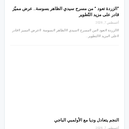
“الزردة تعود ” من مسرح سيدي الظاهر بسوسة.. عرض مميّز
قادر على مزيد التّطوير
أغسطس 7, 2026
#الزردة #تعود #من #مسرح #سيدي #الظاهر #بسوسة. #عرض #مميز #قادر
#على #مزيد #التطوير…
النجم يتعادل وديا مع الأولمبي الباجي
أغسطس 7, 2026