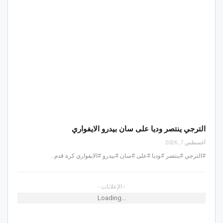
الترجي ينتصر وديا على سان بيدرو الايفواري
أغسطس 7, 2026
#الترجي #ينتصر #وديا #على #سان #بيدرو #الايفواري كرة قدم…
- الإعلانات -
Loading...