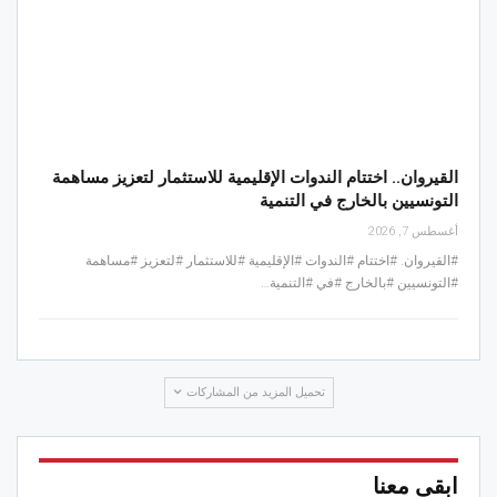
القيروان.. اختتام الندوات الإقليمية للاستثمار لتعزيز مساهمة
التونسيين بالخارج في التنمية
أغسطس 7, 2026
#القيروان. #اختتام #الندوات #الإقليمية #للاستثمار #لتعزيز #مساهمة
#التونسيين #بالخارج #في #التنمية…
تحميل المزيد من المشاركات
ابقى معنا