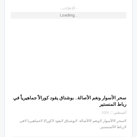
- الإعلانات -
Loading...
سحر الأسوار ونغم الأصالة.. بوشناق يقود كورالاً جماهيرياً في
رباط المنستير
أغسطس 7, 2026
#سحر #الأسوار #ونغم #الأصالة. #بوشناق #يقود #كورالا #جماهيريا #في
#رباط #المنستير…