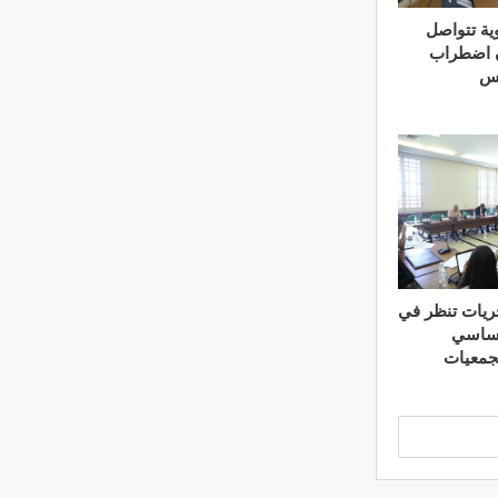
ية تتواصل
 اضطراب
يس
ريات تنظر في
أساسي
لجمعيات