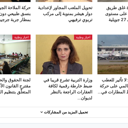
ة غلق طريق
تحويل الملعب المجاور لإعدادية
حركة الملاحة الجو
 على مستوى
دوار هيشر بمنوبة إلى مركب
بنسق طبيعي دون
منزل كامل إلى 27 جويلية
تربوي ترفيهي
بمطار جربة جرج
اخبار وطنية
اخبار وطنية
لا تأثير للعطب
وزارة التربية تشرع قريبا في
لجنة الحقوق والح
عالمي على حركة
ضبط خارطة رقمية لكافة
مقترح القانون ال
ط المطارات في…
العقارات الراجعة بالنظر
المتعلّق بتنظيم ا
لديوان…
تحميل المزيد من المشاركات