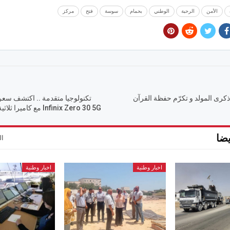
الأمن
الرحبة
الوطني
بحمام
سوسة
فتح
مركز
كرى المولد و تكرّم حفظة القرآن
تكنولوجيا متقدمة .. اكتشف سع
Infinix Zero 30 5G مع كاميرا ثلاثية تحقق صوراً مذهلة
ضا
ال
اخبار وطنية
اخبار وطنية