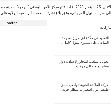
تمّ مساء أمس الاثنين 25 سبتمبر 2023 إعادة فتح مركز الأمن الوطني “الرحبة” بم
جان سيدي مخلوف
 سوسة، نبيل الفرجاني، وفق بلاغ نشرته الصفحة الرسمية للولاية على 
Loading...
شاركات
التمديد في مدّة غلق طريق مدركة
دينار لدعم ثلاثة مشاريع في
الساحل على مستوى منزل كامل…
ية
تحويل الملعب المجاور لإعدادية دوار
هيشر بمنوبة إلى مركب…
في عين دراهم
حركة الملاحة الجوية تتواصل بنسق
طبيعي دون اضطراب بمطار جربة…