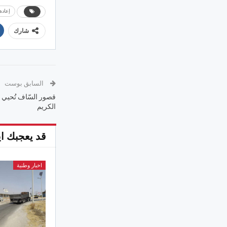
إعادة
شارك
السابق بوست
قصور السّاف تُحيي ذ
الكريم
قد يعجبك اي
اخبار وطنية