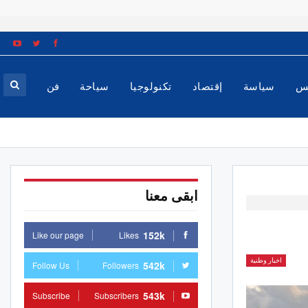
س
سياسة
إقتصاد
تكنولوجيا
سياحة
فن
ابقى معنا
152k
Like our page
Likes
اخبار وطنية
542k
Follow Us
Followers
543k
Subscribe
Subscribers