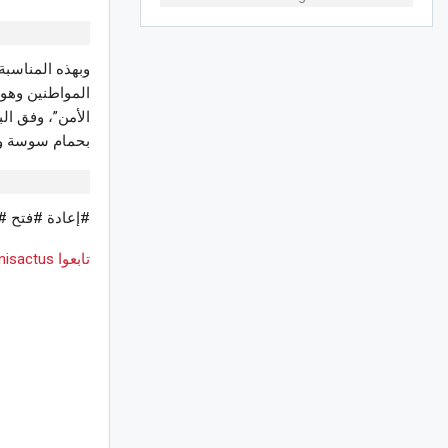
وبهذه المناسبة
المواطنين وهو 
الأمن”، وفق ال
بحمام سوسة ومع
#إعادة #فتح #
تابعوا Tunisactus على Google News