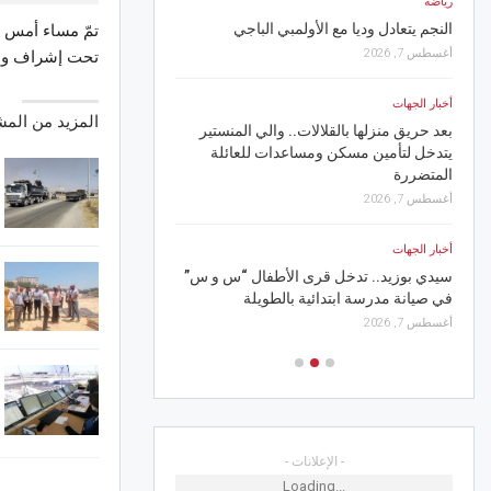
أخبار الجهات
أخبار الجهات
منوبة.. عائق التمويل لم يمنع نجاح الدورة 30
للمهرجان الصيفي بوادي الليل
صفاقس/العامرة.. مهر
تحت إشراف والي
من 9 إلى 11 أوت
أغسطس 7, 2026
أغسطس 8, 2026
المزيد من الم
أخبار الجهات
أخبار الجهات
جندوبة.. يسرا محنوش في سهرة اختتام
مهرجان بلاريجيا الدولي
قرقنة.. 990 ألف 
إطار دعم البلديات السياح
أغسطس 7, 2026
أغسطس 8, 2026
رياضة
رياضة
سيديكي سادس انتدابات “الهمهاما” الصيفية
مستقبل سليمان يتربّص 
أغسطس 7, 2026
أغسطس 8, 2026
- الإعلانات -
Loading...