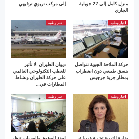
منزل كامل إلى 27 جويلية
إلى مركب تربوي ترفيهي
الجاري
اخبار وطنية
اخبار وطنية
حركة الملاحة الجوية تتواصل
ديوان الطيران :لا تأثير
بنسق طبيعي دون اضطراب
للعطب التكنولوجي العالمي
بمطار جربة جرجيس
على حركة الطيران ونشاط
المطارات في…
اخبار وطنية
اخبار وطنية
وزارة التربية تشرع قريبا في
لجنة الحقوق والحريات تنظر