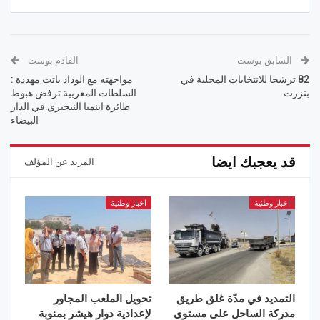
السابق بوست
القادم بوست
82 ترشحا للانتخابات المحلية في
مواجهته مع الوداد باتت مهددة :
بنزرت
السلطات المغربية ترفض هبوط
طائرة اينمبا النيجيري في الدار
البيضاء
قد يعجبك ايضا
المزيد عن المؤلف
اخبار وطنية
اخبار وطنية
التمديد في مدّة غلق طريق
تحويل الملعب المجاور
مدركة الساحل على مستوى
لإعدادية دوار هيشر بمنوبة