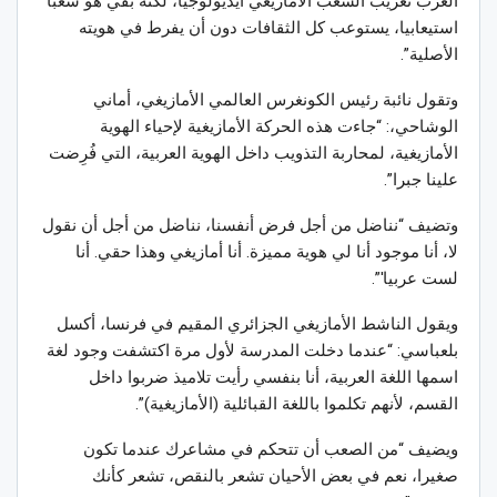
العرب تعريب الشعب الأمازيغي أيديولوجيا، لكنه بقي هو شعبا
استيعابيا، يستوعب كل الثقافات دون أن يفرط في هويته
الأصلية”.
وتقول نائبة رئيس الكونغرس العالمي الأمازيغي، أماني
الوشاحي،: “جاءت هذه الحركة الأمازيغية لإحياء الهوية
الأمازيغية، لمحاربة التذويب داخل الهوية العربية، التي فُرِضت
علينا جبرا”.
وتضيف “نناضل من أجل فرض أنفسنا، نناضل من أجل أن نقول
لا، أنا موجود أنا لي هوية مميزة. أنا أمازيغي وهذا حقي. أنا
لست عربيا'”.
ويقول الناشط الأمازيغي الجزائري المقيم في فرنسا، أكسل
بلعباسي: “عندما دخلت المدرسة لأول مرة اكتشفت وجود لغة
اسمها اللغة العربية، أنا بنفسي رأيت تلاميذ ضربوا داخل
القسم، لأنهم تكلموا باللغة القبائلية (الأمازيغية)”.
ويضيف “من الصعب أن تتحكم في مشاعرك عندما تكون
صغيرا، نعم في بعض الأحيان تشعر بالنقص، تشعر كأنك