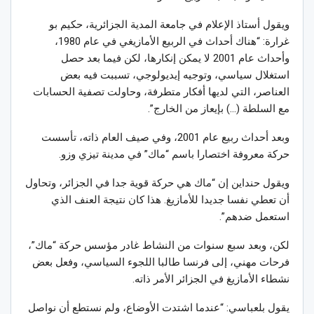
ويقول أستاذ الإعلام في جامعة المدية الجزائرية، حكيم بو
غرارة: “هناك أحداث في الربيع الأمازيغي في عام 1980،
وأحداث عام 2001 لا يمكن إنكارها، لكن فيما بعد حصل
استغلال سياسي، وتوجيه إيديولوجي، تسببت فيه بعض
العناصر، التي لديها أفكار متطرفة، وحاولت تصفية الحسابات
مع السلطة (…) بإيعاز من الخارج”.
وبعد أحداث ربيع عام 2001، وفي صيف العام ذاته، تأسست
حركة معروفة اختصارا باسم “ماك” في مدينة تيزي وزو.
ويقول حنداين إن “ماك هي حركة قوية جدا في الجزائر، وتحاول
أن تعطي نفسا جديدا للأمازيغ. هذا كان نتيجة العنف الذي
استعمل ضدهم”.
لكن، وبعد سبع سنوات من النشاط غادر مؤسس حركة “ماك”،
فرحات مهني، إلى فرنسا طالبا اللجوء السياسي، وفعل بعض
نشطاء الأمازيغ في الجزائر الأمر ذاته.
يقول بلعباسي: “عندما اشتدت الأوضاع، ولم نستطع أن نواصل