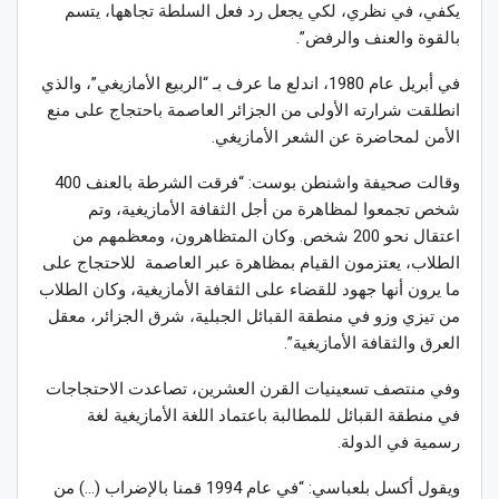
يكفي، في نظري، لكي يجعل رد فعل السلطة تجاهها، يتسم
بالقوة والعنف والرفض”.
في أبريل عام 1980، اندلع ما عرف بـ “الربيع الأمازيغي”، والذي
انطلقت شرارته الأولى من الجزائر العاصمة باحتجاج على منع
الأمن لمحاضرة عن الشعر الأمازيغي.
وقالت صحيفة واشنطن بوست: “فرقت الشرطة بالعنف 400
شخص تجمعوا لمظاهرة من أجل الثقافة الأمازيغية، وتم
اعتقال نحو 200 شخص. وكان المتظاهرون، ومعظمهم من
الطلاب، يعتزمون القيام بمظاهرة عبر العاصمة للاحتجاج على
ما يرون أنها جهود للقضاء على الثقافة الأمازيغية، وكان الطلاب
من تيزي وزو في منطقة القبائل الجبلية، شرق الجزائر، معقل
العرق والثقافة الأمازيغية”.
وفي منتصف تسعينيات القرن العشرين، تصاعدت الاحتجاجات
في منطقة القبائل للمطالبة باعتماد اللغة الأمازيغية لغة
رسمية في الدولة.
ويقول أكسل بلعباسي: “في عام 1994 قمنا بالإضراب (…) من