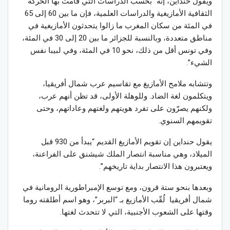
ويقول حنداين، إنه “بحسب الدراسات التي قامت بها الحركة
الثقافية الأمازيغية والدراسات العلمية، فإن ما بين 60 إلى 65
في المئة من سكان المغرب ما زالوا يتحدثون الأمازيغية في
مناطق متعددة، وبالنسبة للجزائر ما بين 20 إلى 30 في المئة،
وفي تونس أقل من ذلك، نحو 10 في المئة، وفي لبيبا نفس
الشيء”.
وتتشابه ملامح الأمازيغ مع تقاسيم عرب شمال أفريقيا،
ويتكلمون لغة الضاد. وللوهلة الأولى، قد تظن أنهم عرب،
ولكنهم يصرّون على تفرد هويتهم ولغتهم وعاداتهم، وحتى
تقويمهم السنوي.
يقول حنداين إن تقويم الأمازيغ القديم “يبدأ من 930 قبل
الميلاد، وهي مناسبة انتصار الملك شيشنق على الفراعنة،
ويعتبرون هذا الانتصار بداية تاريخهم”.
وبعدها بنحو ستة قرون، ومع توسع الإمبراطورية الرومانية في
شمال أفريقيا لُقّب الأمازيغ بـ “البربر”، وهو اسم أطلقته روما
وقتها على الشعوب الأجنبية، التي لا تتحدث لغتها.