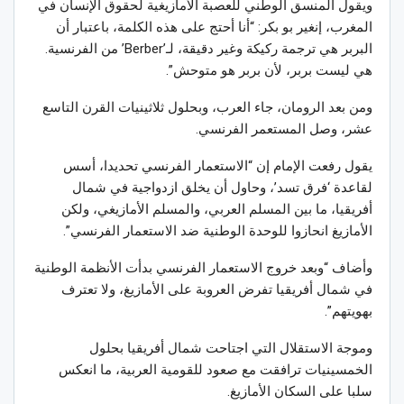
ويقول المنسق الوطني للعصبة الأمازيغية لحقوق الإنسان في
المغرب، إنغير بو بكر: “أنا أحتج على هذه الكلمة، باعتبار أن
البربر هي ترجمة ركيكة وغير دقيقة، لـ’Berber’ من الفرنسية.
هي ليست بربر، لأن بربر هو متوحش”.
ومن بعد الرومان، جاء العرب، وبحلول ثلاثينيات القرن التاسع
عشر، وصل المستعمر الفرنسي.
يقول رفعت الإمام إن “الاستعمار الفرنسي تحديدا، أسس
لقاعدة ‘فرق تسد’، وحاول أن يخلق ازدواجية في شمال
أفريقيا، ما بين المسلم العربي، والمسلم الأمازيغي، ولكن
الأمازيغ انحازوا للوحدة الوطنية ضد الاستعمار الفرنسي”.
وأضاف “وبعد خروج الاستعمار الفرنسي بدأت الأنظمة الوطنية
في شمال أفريقيا تفرض العروبة على الأمازيغ، ولا تعترف
بهويتهم”.
وموجة الاستقلال التي اجتاحت شمال أفريقيا بحلول
الخمسينيات ترافقت مع صعود للقومية العربية، ما انعكس
سلبا على السكان الأمازيغ.