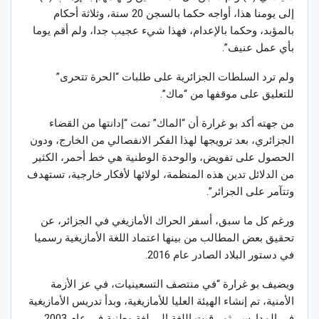
إلى يومنا هذا، أواجه حكما بالسجن 20 سنة، وثلاثة أحكام
بالمؤبد، وحكما بالإعدام، فهذا شيء عجيب جدا، ولم أقم يوما
بأي عمل عنيف”.
ولم ترد السلطات الجزائرية على طلبات “الحرة تتحرى”
للتعليق على موقفها من “ماك”.
من جهته أكد بو غرارة أن “الماك” تمت “إدانتها من القضاء
الجزائري، بعد ترويجها لهذا الفكر الانفصالي من الخارج، ودون
الحصول على تفويض، والوحدة الوطنية هي خط أحمر، الكثير
من الدلائل تدين هذه المنظمة، لولائها لأفكار خارجية، تستهدف
وتتآمر على الجزائر”.
ورغم كل ما سبق، أسفر الحراك الأمازيغي في الجزائر، عن
تحقيق بعض المطالب من بينها اعتماد اللغة الأمازيغية رسميا
في دستور البلاد الصادر عام 2016.
ويضيف بو غرارة “في منتصف التسعينيات، في عز الأزمة
الأمنية، تم إنشاء الهيئة العليا للأمازيغية، وبدأ تدريس الأمازيغية
في المدارس، ثم رقيت اللغة إلى لغة وطنية في عام 2003،