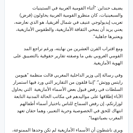
يضيف حنداين: “أثناء القومية العربية في الستينيات
والسبعينيات، كان منظرو القومية العربية يحاولون (فرض)
تعريب إيديولوجي عنيف في شمال أفريقيا، هو الذي نعارضه،
يعني يريد أن يمحي الثقافة الأمازيغية، والطقوس الأمازيغية،
ويعتبرها جاهلية”.
ومع اقتراب القرن العشرين من نهايته، ورغم تراجع المد
القومي العروبي بقي ما وصفته تقارير حقوقية بالتضييق على
الهوية الأمازيغية.
وفي رسالة إلى وزير الداخلية المغربي قالت منظمة “هيومن
رايتس ووتش”: “إننا قلقون من التقارير التي ورد فيها استمرار
السلطات في رفض قبول بعض الأسماء الأمازيغية التي يحاول
الآباء إطلاقها على مواليدهم في مكاتب الحالة المدنية التابعة
لوزارتكم، إن رفض السماح للناس باختيار أسماء أطفالهم
انتهاك للحق في الخصوصية وحرية التعبير، وهما حقان تعهد
المغرب بصيانتهما”.
ويرى ناشطون أن الأسماء الأمازيغية لم تكن وحدها الممنوعة،