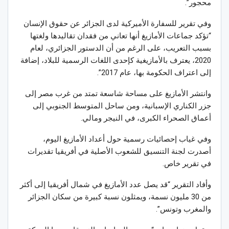
محجور”.
وفي تقرير للسفارة الأميركية لدى الجزائر عن حقوق الإنسان
“تؤكد جماعات الأمازيغ أنها تعاني من فقدان تقاليدها ولغتها
بسبب التعريب، على الرغم من أن الدستور الجزائري، لعام
2020، يعترف بالأمازيغية كإحدى اللغات الرسمية للبلاد، إضافة
إلى اعتراف الحكومة بها، عام 2017”.
وانتشر الأمازيغ على مساحة شاسعة تمتد من غرب مصر إلى
جزر الكناري الإسبانية، ومن ساحل المتوسط الجنوبي إلى
أعماق الصحراء الكبرى، في النيجر ومالي.
وفي غياب إحصائيات رسمية حول أعداد الأمازيغ اليوم،
أصدرت لجنة التنسيق للشعوب الأصلية في أفريقيا تقديرات
في تقرير خاص.
وأفاد التقرير “قد يصل عدد الأمازيغ في شمال أفريقيا إلى أكثر
من 30 مليون نسمة، ويمثلون نسبة كبيرة من سكان الجزائر
والمغرب وتونس”.