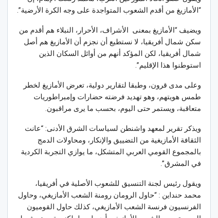
“الأمازيغ من أقدم الشعوب المتواجدة على وجه الكرة الأرضية”.
ويضيف “الأمازيغ بمعنى الأشراف، الأحرار، النبلاء هم أقدم من
سكن شمال أفريقيا، لا نستطيع أن نجزم أن الأمازيغ هم أصل
شمال أفريقيا، لكن المؤكد أنهم من أوائل السكان الذين
استوطنوا هذا الإقليم”.
وعلى مدى قرون، وطبقا لتقارير دولية، تعرض الأمازيغ لخطر
طمس هويتهم، وهو تهديد فرضته حضارات وإمبراطوريات
متعاقبة، ويستمر حتى اليوم، بحسب ما يرى مراقبون.
ويذكر تقرير لمعهد واشنطن لسياسات الشرق الأدنى: “عانت
الثقافة الأمازيغية من التضييق والإنكار، ومحاولات الدمج
بالمجموع القومي العربي المتشكل، ما يوازي التجربة الكردية
في المشرق”.
ويقول رئيس لجنة التنسيق للشعوب الأصلية في أفريقيا،
محمد حنداين : “حاول الرومان رومنة الشعب الأمازيغي، وحاول
الفرنسيون فرنسة الشعب الأمازيغي، كذلك حاول القوميون