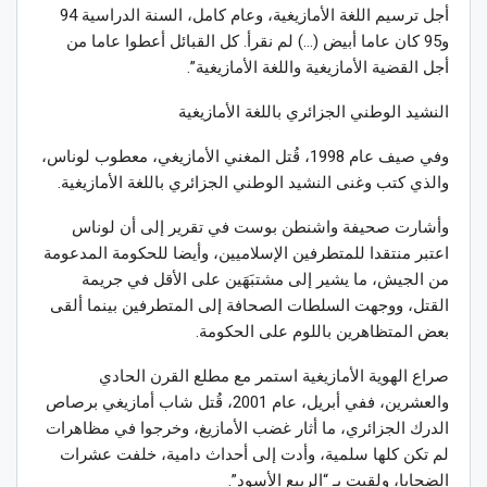
أجل ترسيم اللغة الأمازيغية، وعام كامل، السنة الدراسية 94
و95 كان عاما أبيض (…) لم نقرأ. كل القبائل أعطوا عاما من
أجل القضية الأمازيغية واللغة الأمازيغية”.
النشيد الوطني الجزائري باللغة الأمازيغية
وفي صيف عام 1998، قُتل المغني الأمازيغي، معطوب لوناس،
والذي كتب وغنى النشيد الوطني الجزائري باللغة الأمازيغية.
وأشارت صحيفة واشنطن بوست في تقرير إلى أن لوناس
اعتبر منتقدا للمتطرفين الإسلاميين، وأيضا للحكومة المدعومة
من الجيش، ما يشير إلى مشتبَهَين على الأقل في جريمة
القتل، ووجهت السلطات الصحافة إلى المتطرفين بينما ألقى
بعض المتظاهرين باللوم على الحكومة.
صراع الهوية الأمازيغية استمر مع مطلع القرن الحادي
والعشرين، ففي أبريل، عام 2001، قُتل شاب أمازيغي برصاص
الدرك الجزائري، ما أثار غضب الأمازيغ، وخرجوا في مظاهرات
لم تكن كلها سلمية، وأدت إلى أحداث دامية، خلفت عشرات
الضحايا، ولقبت بـ “الربيع الأسود”.