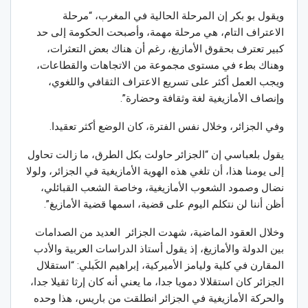
ويقول بو بكر إن المرحلة الحالية في المغرب، “مرحلة
الاعتراف التام، هي مرحلة مهمة، وأصبحت الحكومة إلى حد
كبير تعترف بحقوق الأمازيغ، رغم أن هناك بعض التعثرات،
وهناك بطء في مستوى مجموعة من الاتجاهات والقطاعات،
ويجب العمل أكثر على تسريع الاعتراف الثقافي واللغوي،
وإنصاف الأمازيغية لغة وثقافة وحضارة”.
وفي الجزائر، وخلال نفس الفترة، كان الوضع أكثر تعقيدا.
يقول بلعباسي إن “الجزائر حاولت بكل الطرق، ما زالت تحاول
إلى يومنا هذا، أن تلغي هذه الهوية الأمازيغية في الجزائر، ولولا
نضال وصمود الشعوب الأمازيغية، وخاصة الشعب القبائلي،
أظن أننا لن نتكلم اليوم على قضية، اسمها قضية الأمازيغ”.
وخلال العقود الماضية، شهدت الجزائر العديد من الصدامات
بين الدولة والأمازيغ، إذ يقول أستاذ الدراسات العربية والأدب
المقارن في كلية وليامز الأميركية، إبراهيم الكَبلي: “استقلال
الجزائر كان استقلالا دمويا جدا، ما يعني أنه كان إرثا ثقيلا جدا،
والحركة الأمازيغية في الجزائر انطلقت من باريس، هذا وحده