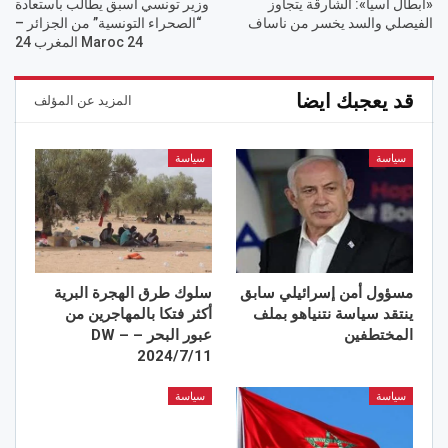
«أبطال آسيا»: الشارقة يتجاوز
وزير تونسي أسبق يطالب باستعادة
الفيصلي والسد يخسر من ناساف
“الصحراء التونسية” من الجزائر –
Maroc 24 المغرب 24
قد يعجبك ايضا
المزيد عن المؤلف
سياسة
سياسة
مسؤول أمن إسرائيلي سابق
سلوك طرق الهجرة البرية
ينتقد سياسة نتنياهو بملف
أكثر فتكا بالمهاجرين من
المختطفين
عبور البحر – DW –
2024/7/11
سياسة
سياسة