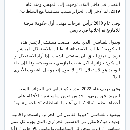
النضال في داخل البلاد، توجهت إلى المهجر، ومنذ عام
2019، لم أدخل إلى الجزائر بسبب مشكلتنا مع السلطات”.
وفي عام 2010 ترأس، فرحات مهني، أول حكومة مؤقتة
للأمازيغ تم إعلانها في باريس.
ويقول بلعباسي الذي يشغل منصب مستشار لرئيس هذه
الحكومة: “نطالب بالاستفتاء، لا نطالب بالاستقلال المباشر،
نريد أن نمنح الحق، أن يستفتى الشعب، إذا أراد الاستقلال أو
أن يكون جزائريا، لكل شعب أمازيغي خصوصيته، وقلنا إن حلنا
الوحيد هو الاستقلال. لكن لا نقول إنه هو حل الشعوب الأخرى
أبدا”.
وفي خريف عام 2022 صدر حكم غيابي في الجزائر بالسجن
المؤبد بحق مهني، واحد من ضمن سلسلة من الأحكام على
أعضاء منظمة “ماك”، التي أعلنتها السلطات “جماعة إرهابية”.
ويضيف بلعباسي: “غيروا القانون في الجزائر، واستحدثوا قانونا
جديدا، هو 87 مكرر من الدستور الجزائري، الذي يجرم كل عمل
سياسي (…) وتم سجن كل المناضلين واتهامهم بالإرهاب (…) أنا