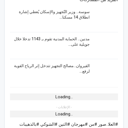
سوسة.. وزير التّجهيز والإسكان يُعطي إشارة
انطلاق 14 مسكنا…
مدنين.. الحماية المدنية تقوم بـ 1143 تدخلا خلال
جويلية على…
القيروان..مصالح التجهيز تتدخل إثر الرياح القوية
لرفع…
Loading...
- الإعلانات -
Loading...
#العلا..صور #من #مهرجان #التين #الشوكي #بالذهيبات