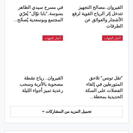
القيروان..مصالح التجهيز
في مسرح سيدي الظاهر
تتدخل إثر الرياح القوية لرفع
بسوسة..”بابا نوّال” يُعرّي
الأشجار والعوائق عن
المجتمع وبوسعدية يُصحّح…
الطرقات
أخبار الجهات
أخبار الجهات
“تقل تونس” تلاحق
القيروان.. رياح نشطة
المتورطين في إلقاء
مصحوبة بالأتربة وسحب
الفضلات على السكة
رعدية تميز أجواء الليلة
الحديدية بمحطة…
تحميل المزيد من المشاركات