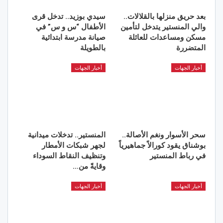
بعد حريق منزلها بالقلالات..
سيدي بوزيد.. تدخل قرى
والي المنستير يتدخل لتأمين
الأطفال “س و س” في
مسكن ومساعدات للعائلة
صيانة مدرسة ابتدائية
المتضررة
بالطويلة
أخبار الجهات
أخبار الجهات
سحر الأسوار ونغم الأصالة..
المنستير.. تدخلات ميدانية
بوشناق يقود كورالاً جماهيرياً
لجهر شبكات الأمطار
في رباط المنستير
وتنظيف النقاط السوداء
وقايةً من…
أخبار الجهات
أخبار الجهات