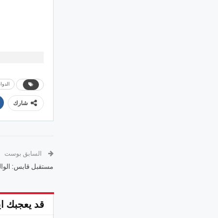
الدوا
شارك
السابق بوست
مستقبل قابس: الوال
قد يعجبك اي