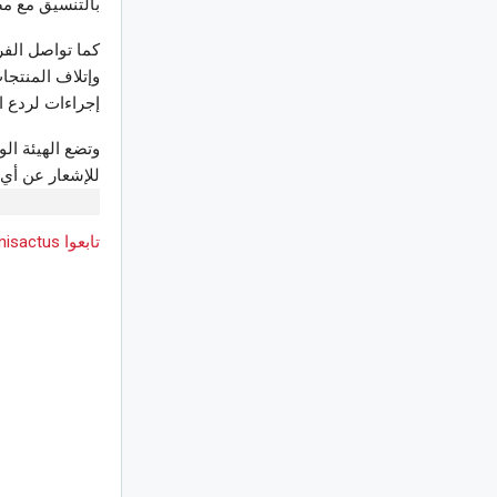
بالتنسيق مع مص
كما تواصل الفر
وإتلاف المنتجا
إجراءات لردع ال
للإشعار عن أي ا
تابعوا Tunisactus على Google News