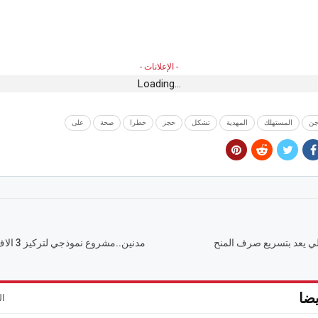
- الإعلانات -
Loading...
جن
المستهلك
المهدية
تشكل
حجز
خطرا
صحة
على
ي يعد بتسريع صرف المنح
مدنين..مش
ضا
ال