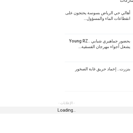
شاركات
أخبار 
أخبار الجهات
بنزرت
أهالي حي الرياض بسوسة يحتجون على
القيروان..مصالح التجهيز تتدخل إثر الرياح
أغسطس 7,
انقطاعات الماء والمسؤول…
القوية لرفع الأشجار والعوائق عن الطرقات
ي كروزو
أغسطس 6, 2026
رياضة
قرعة 
بحضور جماهيري شبابي ..Young RZ
أخبار الجهات
مواجه
يشعل أجواء مهرجان الفسقية…
في مسرح سيدي الظاهر بسوسة..”بابا نوّال”
أغسطس 7,
 يعطي إشارة انطلاق
يُعرّي المجتمع وبوسعدية يُصحّح الوضعيّة
مشروع “المنار 2” السكني بكلفة تفوق 7
أغسطس 6, 2026
أخبار 
بنزرت.. إخماد حريق غابة الصخور
بنزرت
رياضة
الدوي
الاتحاد المنستيري: عقبة الترخيص البنكي
أغسطس 6,
تُعطّل رفع المنع من الانتداب
إنتاج الهندي
أغسطس 5, 2026
أخبار 
- الإعلانات -
Loading...
أخبار الجهات
بمهرج
“تقل تونس” تلاحق المتورطين في إلقاء
أغسطس 6,
الفضلات على السكة الحديدية بمحطة الكرم
لى نجمةالمتلوي
أغسطس 5, 2026
رياضة