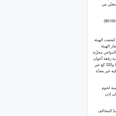
تعيّن من
وتضع الهيئة الوطنية للسلامة الصحية للمنتجات الغذائية على ذمة العموم رقما أخضر (80106977)
 كشفت الهيئة
ر الهيئة
م الدواجن مخزّنة
ية رفقة أعوان
الأمن إلى المكان المعني حيث تبيّن وجود كمية من لحوم الدواجن المجمّدة تقدّر بــ 13 طنا و320 كغ غير
ة غير معدّة
مية لحوم
ل على إذن
دّ المخالف