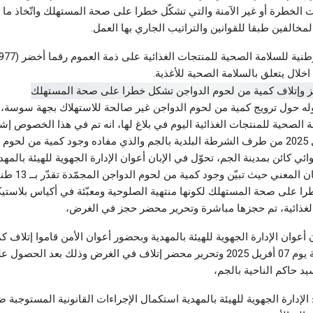
ت الخطرة أو غير الآمنة والتي تشكّل خطرا على صحة المستهلك واتّخاذ ما ي
مخالفين طبقا للقوانين والتراتيب الجاري بها العمل.
خلال يتعلق بالسلامة الصحية للأغذية.
داوله حول ترويج كمية من لحوم الدواجن غير صالحة للاستهلاك بجهة سوسة،
 الصحية للمنتجات الغذائية اليوم في بلاغ لها، انه تم في هذا الخصوص إشعا
بتاريخ 03 أفريل 2025 من طرف الشرطة البلدية بالجم والذي مفاده وجود كمية من لحو
ئي كائن بمدينة الجم، تحوّل في الإبان أعوان الإدارة الجهوية للهيئة بالمهد
را على صحة المستهلك لكونها منتهية الصلوحية ومعبّئة في أكياس بلاستيكي
 الغذائية، تم حجزها مباشرة وتحرير محضر حجز في الغرض،
 أعوان الإدارة الجهوية للهيئة بالمهدية وبحضور أعوان الأمن قاموا إتلاف ك
الدواجن المعنية يوم 07 أفريل 2025 وتحرير محضر إتلاف في الغرض وذلك بعد الحصو
يد حاكم الناحية بالجم،
لإدارة الجهوية للهيئة بالمهدية استكمال الإجراءات القانونية المستوجبة ض