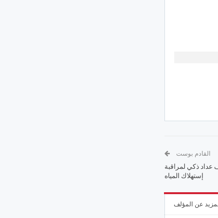
القادم بوست
روع نموذجي لتركيز 3 الاف عداد ذكي لمراقبة
إستهلاك المياه
مزيد عن المؤلف