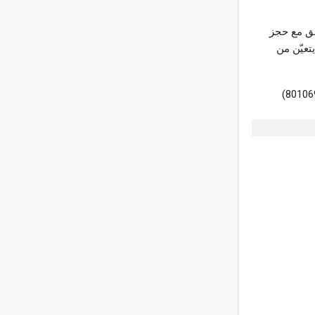
طق مع حجز
تعيّن من
وتضع الهيئة الوطنية للسلامة الصحية للمنتجات الغذائية على ذمة العموم رقما أخضر (80106977)