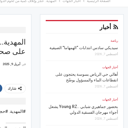
الصفحة الرئيسية
أخبار الجهات
المهدية.. حجز وإتلاف كمية من لحوم ال
أخبار
المهدية.
رياضة
أخبار الجهات
سيديكي سادس انتدابات “الهمهاما” الصيفية
على صحة
الريادة وتستقطب تجارب 
أغسطس 7, 2026
إلى أمريكا
في
أبريل 9, 2025
أغسطس 6, 2026
أخبار الجهات
أهالي حي الرياض بسوسة يحتجون على
أخبار الجهات
انقطاعات الماء والمسؤول يوضّح
أغسطس 7, 2026
شارك
معدنية بسبب الإحتكار
أغسطس 6, 2026
أخبار الجهات
بحضور جماهيري شبابي ..Young RZ يشعل
#المهدية. #حج
أخبار الجهات
أجواء مهرجان الفسقية الدولي
وزير التجهيز يتابع تقدم 
أغسطس 7, 2026
الجامعي الملك سلمان وي