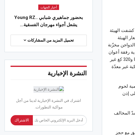
كأس الكنفدرالية الافريقية لكرة القدم..
أخبار الجهات
ات الأندية التونسية
بحضور جماهيري شبابي ..Young RZ
 2026
يشعل أجواء مهرجان الفسقية…
 كشفت الهيئة
ر الهيئة
تحميل المزيد من المشاركات
م الدواجن مخزّنة
ية رفقة أعوان
الأمن إلى المكان المعني حيث تبيّن وجود كمية من لحوم الدواجن المجمّدة تقدّر بــ 13 طنا و320 كغ غير
ة غير معدّة
النشرة الإخبارية
مية لحوم
ل على إذن
اشترك في النشرة الإخبارية لدينا من أجل
مواكبة التطورات.
دّ المخالف
الاشتراك
طق مع حجز