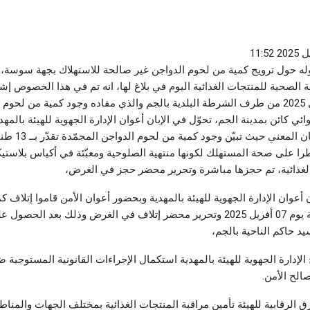
قرعة 
أخبار الجهات
مواجه
القيروان.. رياح نشطة مصحوبة بالأتربة
أغسطس 6,
متع الأطفال
وسحب رعدية تميز أجواء الليلة
داوله حول ترويج كمية من لحوم الدواجن غير صالحة للاستهلاك بجهة سوسة،
ت مهرجان الفسقية
أغسطس 5, 2026
 الصحية للمنتجات الغذائية اليوم في بلاغ لها، انه تم في هذا الخصوص إشعا
بتاريخ 03 أفريل 2025 من طرف الشرطة البلدية بالجم والذي مفاده وجود كمية من لحو
ئي كائن بمدينة الجم، تحوّل في الإبان أعوان الإدارة الجهوية للهيئة بالمهد
را على صحة المستهلك لكونها منتهية الصلوحية ومعبّئة في أكياس بلاستيكي
 الغذائية، تم حجزها مباشرة وتحرير محضر حجز في الغرض،
 أعوان الإدارة الجهوية للهيئة بالمهدية وبحضور أعوان الأمن قاموا إتلاف ك
الدواجن المعنية يوم 07 أفريل 2025 وتحرير محضر إتلاف في الغرض وذلك بعد الحصو
يد حاكم الناحية بالجم،
لإدارة الجهوية للهيئة بالمهدية استكمال الإجراءات القانونية المستوجبة ض
الح الأمن.
ق الرقابية للهيئة تأمين مراقبة المنتجات الغذائية بمختلف الجهات والمنا