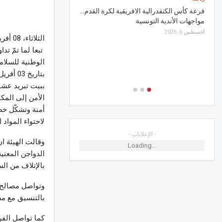
أغسطس 6, 2026
قرعة كأس الكنفدرالية الافريقية لكرة القدم..
مواجهات الأندية التونسية
أخبار الجهات
أغسطس 6, 2026
الثلاثاء، 08 أفريل 2025 11:52
القيروان.. “خيال جميل” ي
تبعا لما تمّ ت
والعائلات في رابع سهرا
الدولي
الوطنية للسلامة
أغسطس 6, 2026
ببيت تبريد عشوا
أمنة وتشكّل خط
لاحتواء المواد
- الإعلانات -
وقالت الهيئة ان
Loading...
بالإتلاف من الس
وتواصل مصالح ا
بالتنسيق مع مص
كما تواصل الفر