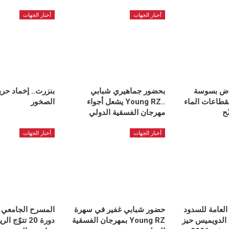
أخبار الجهات
أخبار الجهات
ياض بسوسة
بحضور جماهيري شبابي
بنزرت.. إخماد حري
قطاعات الماء
..Young RZ يشعل أجواء
الصخور
ّح
مهرجان الفسقية الدولي
أخبار الجهات
أخبار الجهات
 العامة للسدود
حضور شبابي غفير في سهرة
المسرح الجامعي ب
الدويميس حيز
Young RZ بمهرجان الفسقية
دورة 20 تتوّ