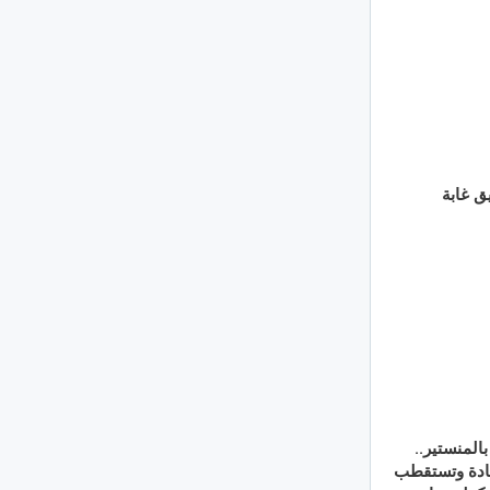
ق غابة
المنستير..
ج الريادة وتستقطب