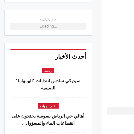
الجهات
.. إخماد حريق غابة الصخور
 2026
- الإعلانات -
Loading...
رابطة الأبطال الإفريقية لكرة القدم..
ات الأندية التونسية
 2026
أحدث الأخبار
الجهات
رياضة
.. الإدارة العامة للسدود تؤكد دخول سد
ميس حيز الاستغلال قبل موفى 2026
سيديكي سادس انتدابات “الهمهاما”
 2026
الصيفية
الجهات
أخبار الجهات
حضور شبابي غفير في سهرة Young RZ
ان الفسقية الدولي
أهالي حي الرياض بسوسة يحتجون على
 2026
انقطاعات الماء والمسؤول…