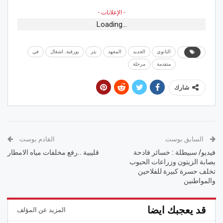
- الإعلانات -
Loading...
الثانوي
الجديد
المعهد
بئر
بورقبة..اشغال
في
متقدمة
مرحلة
شارك
السابق بوست
القادم بوست
فيديو/ سبيطلة : خسائر فادحة
قليبية ..رفع مخلفات مياه الامطار
بصابة الزيتون وزراعات الحبوب
تخلف حسرة كبيرة للفلاحين
والمواطنين
قد يعجبك ايضا
المزيد عن المؤلف