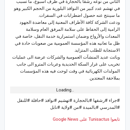
الثاني من نوعه رشقا بالحجارة في ظرف أسبوع، ما تسبب
في تهشم عدد كبير من النوافذ البلورية من الحجم الكبير وهو
ما سينتج عنه حصول اضطرابات في السفرات.
ودعت الشركة كافة الأطراف المعنية إلى معاضدة الجهود
الرامية إلى الحفاظ على سلامة المرفق العام وسلامة
المعدات والأرواح وضمان استمرارية خدمة النقل، خاصة في
ظل ما تعانيه هذه المؤسسة العمومية من صعوبات حادة في
الاستجابة للطلب المتزايد.
وباتت عديد المنشآت العمومية والشركات عرضة الى عمليات
تخريب على غرار السكة الحديدية وعربات المترو الى جانب
المولدات الكهربائية في وقت لوحت فيه هذه المؤسسات
بملاحقة المعتدين.
Loading...
#جراء #رشقها #بالحجارة #تهشيم #نوافذ #حافلة #للنقل
#المدرسي #بالميدة #من #ولاية #نابل
تابعوا Tunisactus على Google News