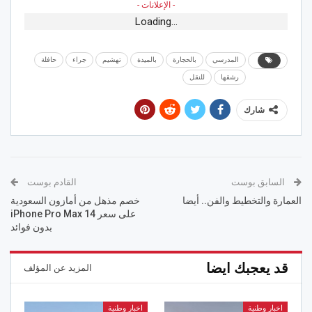
- الإعلانات -
Loading...
المدرسي
بالحجارة
بالميدة
تهشيم
جراء
حافلة
رشقها
للنقل
شارك
السابق بوست
القادم بوست
العمارة والتخطيط والفن.. أيضا
خصم مذهل من أمازون السعودية
على سعر iPhone Pro Max 14
بدون فوائد
قد يعجبك ايضا
المزيد عن المؤلف
اخبار وطنية
اخبار وطنية