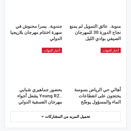
منوبة.. عائق التمويل لم يمنع
جندوبة.. يسرا محنوش في
نجاح الدورة 30 للمهرجان
سهرة اختتام مهرجان بلاريجيا
الصيفي بوادي الليل
الدولي
أخبار الجهات
أخبار الجهات
أهالي حي الرياض بسوسة
بحضور جماهيري شبابي
يحتجون على انقطاعات
..Young RZ يشعل أجواء
الماء والمسؤول يوضّح
مهرجان الفسقية الدولي
تحميل المزيد من المشاركات