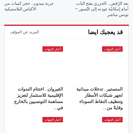
بعد الرّفض… الخزري يفتح الباب
جربة ميدون.. حجز كميات من
أمام إمكانيّة عودته إلى النّسور –
الأكياس البلاستيكية
تونس مباشر
قد يعجبك ايضا
المزيد عن المؤلف
أخبار الجهات
أخبار الجهات
المنستير.. تدخلات ميدانية
القيروان.. اختتام الندوات
لجهر شبكات الأمطار
الإقليمية للاستثمار لتعزيز
وتنظيف النقاط السوداء
مساهمة التونسيين بالخارج
وقايةً من…
في…
أخبار الجهات
أخبار الجهات