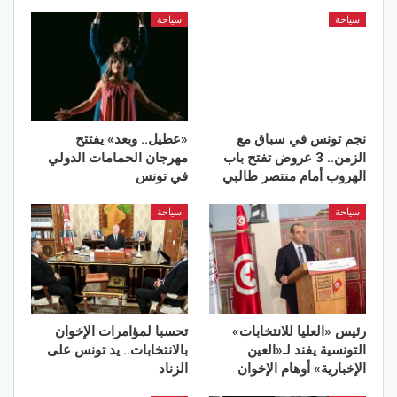
سياحة
سياحة
نجم تونس في سباق مع
«عطيل.. وبعد» يفتتح
الزمن.. 3 عروض تفتح باب
مهرجان الحمامات الدولي
الهروب أمام منتصر طالبي
في تونس
سياحة
سياحة
رئيس «العليا للانتخابات»
تحسبا لمؤامرات الإخوان
التونسية يفند لـ«العين
بالانتخابات.. يد تونس على
الإخبارية» أوهام الإخوان
الزناد