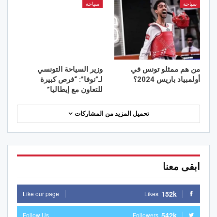
سياحة
سياحة
من هم ممثلو تونس في
وزير السياحة التونسي
أولمبياد باريس 2024؟
لـ”نوفا”: “فرص كبيرة
للتعاون مع إيطاليا”
تحميل المزيد من المشاركات
ابقى معنا
152k
Like our page
Likes
542k
Follow Us
Followers