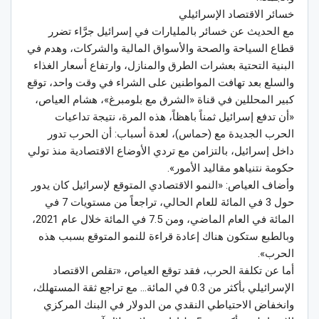
خسائر الاقتصاد الإسرائيلي
مع الحديث عن خسائر بالمليارات في إسرائيل جرَّاء تضرر
قطاع السياحة والصحة والأسواق المالية والشركات، وهدم في
البنية التحتية بعشرات الطرق والمنازل، وارتفاع أسعار الغذاء
والسلع بعد تهافت المواطنين على الشراء في وقت واحد، توقع
كبير المحللين في قناة «الشرق مع بلومبرغ»، هشام العياص،
«أن تدفع إسرائيل ثمناً باهظاً، هذه المرة، نتيجة تداعيات
الحرب الجديدة مع (حماس)، لعدة أسباب: أن الحرب تدور
داخل إسرائيل، بالتزامن مع تردي الأوضاع الاقتصادية منذ تولي
حكومة نتنياهو مقاليد الأمور».
وأضاف العياص: «النمو الاقتصادي المتوقع لإسرائيل كان يدور
حول 3 في المائة للعام الحالي، تراجعاً من مستويات 7 في
المائة في العام الماضي، ومن 7.5 في المائة خلال عام 2021،
وبالطبع ستكون هناك إعادة قراءة للنمو المتوقع بسبب هذه
الحرب».
أما عن تكلفة الحرب، فقد توقع العياص، «تقلص الاقتصاد
الإسرائيلي بأكثر من 0.3 في المائة… مع تراجع ثقة المستهلك،
وانخفاض الاحتياطي النقدي من الدولار في البنك المركزي