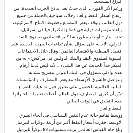
النزاع المستجد.
ورغم الأثر الفوري، الذي حدث بعد اندلاع الحرب الجديدة، من
ارتفاع أسعار النفط وإلغاء رحلات سياحية بالجملة من جميع
دول العالم، وتوقف بعض المصانع وخطوط الإنتاج الإسرائيلية،
وإلغاء مؤتمرات دولية في قطاع التكنولوجيا في إسرائيل،
تجنب بيار – أوليفييه غورينشا كبير اقتصاديي صندوق النقد
الدولي، الإجابة على سؤال بشأن تداعيات الحرب الجديدة على
اقتصاد المنطقة والاقتصاد العالمي، وقال خلال الاجتماعات
السنوية لصندوق النقد والبنك الدوليين في مراكش: «إنه من
المبكر جداً الحديث عن هذا الشيء … لأنه ليس لدينا أرقام
بعد». وأدلى مسؤول في البنك الدولي بتصريح مشابه.
وبتواصل «الشرق الأوسط» مع بعض المصارف والمؤسسات
المالية العالمية للحصول على تعليق حول تداعيات الصراع،
تبيّن أن كبرى المصارف حول العالم، أعطت تعليمات لخبرائها
بعدم التعليق في الوقت الحالي.
النفط والغاز
ووسط تفاقم حالة عدم اليقين السياسي في أنحاء الشرق
الأوسط، قفزت أسعار النفط أكثر من أربعة دولارات للبرميل.
وبلغ خام القياس العالمي برنت مستويات 88 دولاراً للبرميل