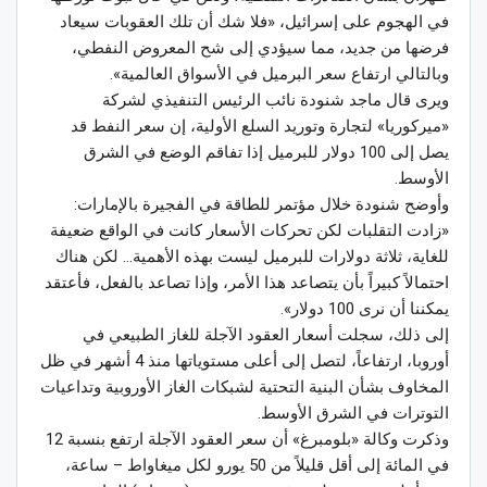
في الهجوم على إسرائيل، «فلا شك أن تلك العقوبات سيعاد
فرضها من جديد، مما سيؤدي إلى شح المعروض النفطي،
وبالتالي ارتفاع سعر البرميل في الأسواق العالمية».
ويرى قال ماجد شنودة نائب الرئيس التنفيذي لشركة
«ميركوريا» لتجارة وتوريد السلع الأولية، إن سعر النفط قد
يصل إلى 100 دولار للبرميل إذا تفاقم الوضع في الشرق
الأوسط.
وأوضح شنودة خلال مؤتمر للطاقة في الفجيرة بالإمارات:
«زادت التقلبات لكن تحركات الأسعار كانت في الواقع ضعيفة
للغاية، ثلاثة دولارات للبرميل ليست بهذه الأهمية… لكن هناك
احتمالاً كبيراً بأن يتصاعد هذا الأمر، وإذا تصاعد بالفعل، فأعتقد
يمكننا أن نرى 100 دولار».
إلى ذلك، سجلت أسعار العقود الآجلة للغاز الطبيعي في
أوروبا، ارتفاعاً، لتصل إلى أعلى مستوياتها منذ 4 أشهر في ظل
المخاوف بشأن البنية التحتية لشبكات الغاز الأوروبية وتداعيات
التوترات في الشرق الأوسط.
وذكرت وكالة «بلومبرغ» أن سعر العقود الآجلة ارتفع بنسبة 12
في المائة إلى أقل قليلاً من 50 يورو لكل ميغاواط – ساعة،