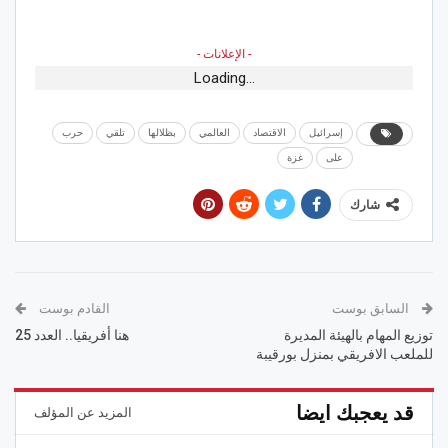
- الإعلانات -
Loading...
إسرائيل
الاقتصاد
العالمي
بظلالها
تلقي
حرب
على
غزة
شارك
السابق بوست
القادم بوست
توزيع المهام بالهيئة المديرة
هنا أفريقيا.. العدد 25
للملعب الافريقي بمنزل بورقيبة
قد يعجبك ايضا
المزيد عن المؤلف