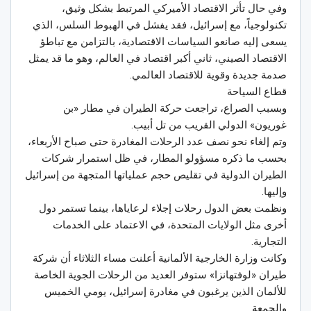
وفي حال تأثر الاقتصاد الأميركي المرتبط بشكل وثيق،
تكنولوجياً، مع إسرائيل، فقد يفشل في الهبوط السلس، الذي
يسعى إليه صانعو السياسات الاقتصادية، بالتزامن مع تباطؤ
الاقتصاد الصيني، ثاني أكبر اقتصاد في العالم، وهو ما قد يمثل
صدمة جديدة وقوية للاقتصاد العالمي.
قطاع السياحة
وبسبب الصراع، تراجعت حركة الطيران في مطار «بن
غوريون» الدولي القريب من تل أبيب.
وتم إلغاء نحو نصف عدد الرحلات المغادرة حتى صباح الأربعاء،
بحسب ما ذكره مسؤولو المطار، في ظل استمرار شركات
الطيران الدولية في تقليص حجم عملياتها المتجهة من إسرائيل
وإليها.
ونظمت بعض الدول رحلات إجلاء لرعاياها، بينما تستمر دول
أخرى مثل الولايات المتحدة، في الاعتماد على الخدمات
التجارية.
وكانت وزارة الخارجية الألمانية أعلنت مساء الثلاثاء أن شركة
طيران «لوفتهانزا» ستوفر العديد من الرحلات الجوية الخاصة
للألمان الذين يرغبون في مغادرة إسرائيل، يومي الخميس
والجمعة.