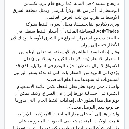
بارتفاع نسبته 4 في المائة. كما ارتفع خام غرب تكساس
الوسيط إلى أكثر من 86 دولاراً للبرميل. وتمثل منطقة الشرق
الأوسط ما يقرب من ثلث العرض العالمي.
ويرى ريكاردو إيفانجليستا، محلل أسواق النفط بشركة
ActivTrades للوساطة المالية، أن أسعار النفط ستظل في
حالة تذبذب مع استمرار الصراع في الشرق الأوسط، وذلك لأن
الأنظار تتجه إلى إيران.
وقال إيفانجليستا لـ«الشرق الأوسط»، إنه «على الرغم من
استقرار الأسعار (بعد الارتفاع الكبير بداية الأسبوع) فإن
الأسواق لا تزال مضطربة جرَّاء الوضع في إسرائيل، الذي قد
يؤدي إلى المزيد من الاضطرابات التي قد تدفع بسعر البرميل
لمستويات لم نشهدها منذ العام الماضي».
وأضاف: «من وجهة نظر تجار النفط، تكمن علامة الاستفهام
الكبيرة في احتمالية تورط إيران في الصراع، وكيف يمكن أن
يؤثر مثل هذا التطور على إمدادات النفط الخام، التي بدورها
قد ترفع سعر البرميل مجدداً».
وأشار هنا إلى أنه على مدار المباحثات الأميركية – الإيرانية
قامت الولايات المتحدة بتخفيف العقوبات المفروضة على
طهران بشأن الصادرات النفطية، ولكن في حال ثبوت تورطها