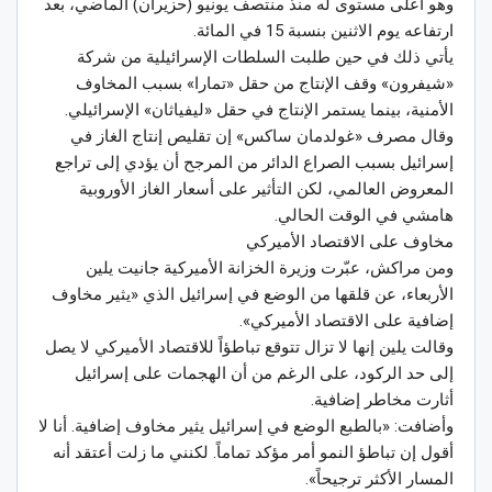
وهو أعلى مستوى له منذ منتصف يونيو (حزيران) الماضي، بعد
ارتفاعه يوم الاثنين بنسبة 15 في المائة.
يأتي ذلك في حين طلبت السلطات الإسرائيلية من شركة
«شيفرون» وقف الإنتاج من حقل «تمارا» بسبب المخاوف
الأمنية، بينما يستمر الإنتاج في حقل «ليفياثان» الإسرائيلي.
وقال مصرف «غولدمان ساكس» إن تقليص إنتاج الغاز في
إسرائيل بسبب الصراع الدائر من المرجح أن يؤدي إلى تراجع
المعروض العالمي، لكن التأثير على أسعار الغاز الأوروبية
هامشي في الوقت الحالي.
مخاوف على الاقتصاد الأميركي
ومن مراكش، عبّرت وزيرة الخزانة الأميركية جانيت يلين
الأربعاء، عن قلقها من الوضع في إسرائيل الذي «يثير مخاوف
إضافية على الاقتصاد الأميركي».
وقالت يلين إنها لا تزال تتوقع تباطؤاً للاقتصاد الأميركي لا يصل
إلى حد الركود، على الرغم من أن الهجمات على إسرائيل
أثارت مخاطر إضافية.
وأضافت: «بالطبع الوضع في إسرائيل يثير مخاوف إضافية. أنا لا
أقول إن تباطؤ النمو أمر مؤكد تماماً. لكنني ما زلت أعتقد أنه
المسار الأكثر ترجيحاً».