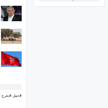
#حفل #تخرج #ا