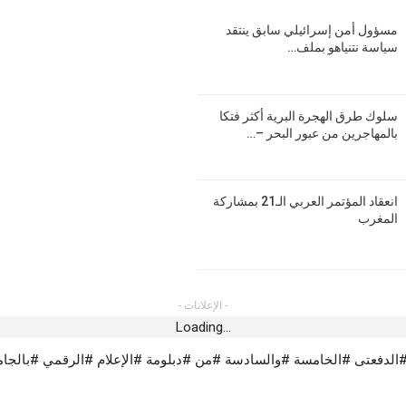
مسؤول أمن إسرائيلي سابق ينتقد
سياسة نتنياهو بملف…
سلوك طرق الهجرة البرية أكثر فتكا
بالمهاجرين من عبور البحر –…
انعقاد المؤتمر العربي الـ21 بمشاركة
المغرب
- الإعلانات -
Loading...
لدفعتى #الخامسة #والسادسة #من #دبلومة #الإعلام #الرقمي #بالجام