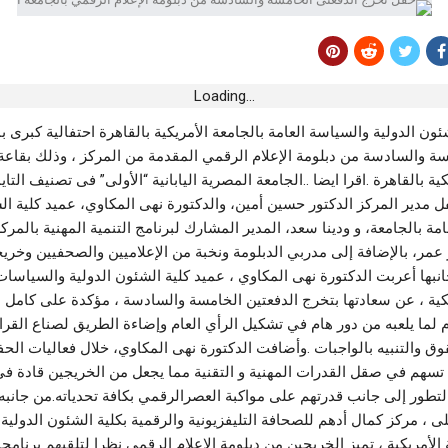
جندوبة.. السيطرة على حريق بوسالم بعد
بحضور جماهيري شبابي ..Young RZ يشعل
يومين من التدخلات المكثفة
لدولي
أغسطس 8, 2026
أخبار الجهات
Loading...
القيروان.. ضبط الترتيبات التنظيمية
ون الدولية والسياسة العامة بالجامعة الأمريكية بالقاهرة احتفالية كبرى ب
ة الصخور
واللوجستية لإنجاح احتفالات المولد النبوي
الشريف
سة والسادسة من دبلومة الإعلام الرقمي المقدمة من المركز ، وذلك بقاعة
أغسطس 8, 2026
كية بالقاهرة .اقرا ايضا ..الجامعة المصرية اليابانية “الأولى” فى تصنيف التاي
حفل مدير المركز الدكتور حسين أمين، والدكتورة نهى المكاوي، عميد كلية ال
رياضة
ة بالجامعة، و ودينا سعد، المدير المشارك لبرنامج التنمية المهنية بالمرك
يقية لكرة القدم..
الفتح السعودي يجدد الثقة في التونسي أحمد
مر، بالإضافة إلى مدربي الدبلومة ونخبة من الإعلاميين والصحفيين وخريج
عبيد
‎ومن جانبها أعربت الدكتورة نهى المكاوي ، عميد كلية الشئون الدولية والسياسات
أغسطس 8, 2026
يكية ، عن سعادتها بتخرج الدفعتين الخامسة والسادسة ، مؤكدة على كامل ا
ام لما يلعبه من دور هام في تشكيل الرأي العام وإضاءة الطريق لصناع القرا
أخبار الجهات
للسدود تؤكد دخول سد
وق والتنبيه بالواجبات .وأضافت الدكتورة نهى المكاوي، خلال فعاليات الحف
ل موفى 2026
“الزردة تعود ” من مسرح سيدي الظاهر
 تسهم في صقل القدرات المهنية و التقنية مما يجعل من الخريجين قادة في
بسوسة.. عرض مميّز قادر على مزيد التّطوير
تطور إلى جانب قدرتهم على مواكبة العصرالرقمي بكافة تحدياته.من جانبه اي
أغسطس 7, 2026
لى ، مركز كمال أدهم للصحافة التليفزيونية والرقمية بكلية الشئون الدولية
 الأمريكية ، تميز الخريجين من دبلومة الإعلام الرقمي نظرا لتلقيهم برنامجا