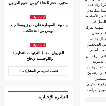
مدنين.. حجز 186.5 كغ من لحوم الدواجن
ز الرائد في
يا متكاملا و
 من الأساتذة
أخبار الجهات
العمل في
جندوبة.. السيطرة على حريق بوسالم بعد
المهنية بمركز
يومين من التدخلات…
كمال أدهم للصحافة التلفزيونية والرقمية، أن دبلومة الإعلامي الرقمي منذ انطلاقها عام 2018 وعلى
يال جديدة
من الصحفيين
أخبار الجهات
حقيق طموحاتهم المهنية .‎و أوضحت سعد ، أنه تم
القيروان.. ضبط الترتيبات التنظيمية
ولية على الرغم من
واللوجستية لإنجاح…
الدبلومة
ساعدين وفريق
تحميل المزيد من المشاركات
ام الرقمي، ينتمون
فلسطين
رقمية بتكريم
ير والدراسة.
النشرة الإخبارية