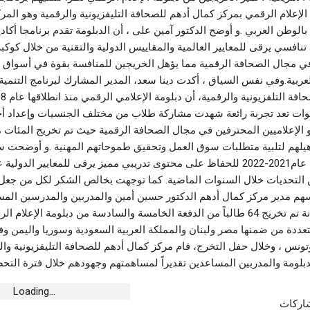
رياضة
حضور شبابي غفير في سهرة Young RZ
إعلام الرقمي بمركز كمال أدهم للصحافة التليفزيونية والرقمية وهو المرك
النجم يتعادل وديا مع الأولمبي الباجي
بالوطن العربي .و أوضح الدكتور آمين على ، أن الدبلومة تقدم برنامجا أكاديم
أغسطس 7, 2026
افسي يرقى للمعايير العالمية والمقاييس الدولية والتقنية من خلال كوكبة
 مجال الصحافة الرقمية مما يؤهل الخريجين للمنافسة بقوة في أسواق 
أخبار الجهات
عربية.وفي نفس السياق ، أكدت دينا سعد، المدير المشارك لبرنامج التنمية 
فريقية لكرة القدم..
بعد حريق منزلها بالقلالات.. والي المنستير
يتدخل لتأمين مسكن ومساعدات للعائلة
المتضررة
ت تعد تجربة رائعة شهدت مشاركة طلاب من مختلف الجنسيات وإعداد أج
أغسطس 7, 2026
الإعلاميين المحترفين في مجال الصحافة الرقمية حيث تم تخريج المئات 
والاعلاميين وتأهيلهم لتلبية متطلبات سوق العمل وت
أخبار الجهات
المسرح الجامعي بالمنستير.. دورة 20 تتوّج
تحديث المناهج عام2021-2022 للحفاظ على محتوى تدريبي مميز يرقى للمعايير الد
عالمية من كولومبيا
سيدي بوزيد.. تدخل قرى الأطفال “س و س”
 التحديات خلال السنوات الماضية. كما توجهت بخالص الشكر لكل من جعل 
في صيانة مدرسة ابتدائية بالطويلة
هم مدير مركز كمال أدهم الدكتور حسين أمين والمدربين والمدرسين الم
أغسطس 7, 2026
العمل.ويذكر ، أنة تم تخريج 64 طالباً من الدفعة الخامسة والسادسة من دبلومة الإعل
ددة من ضمنها مصر ولبنان والمملكة العربية السعودية وسوريا واليمن و
وتونس ، وخلال حفل التخرج، قام مركز كمال أدهم للصحافة التليفزيونية وال
بلومة والمدربين المساعدين تقديراً لمساهمتهم وجهودهم خلال فترة التحض
Loading...
شاركات