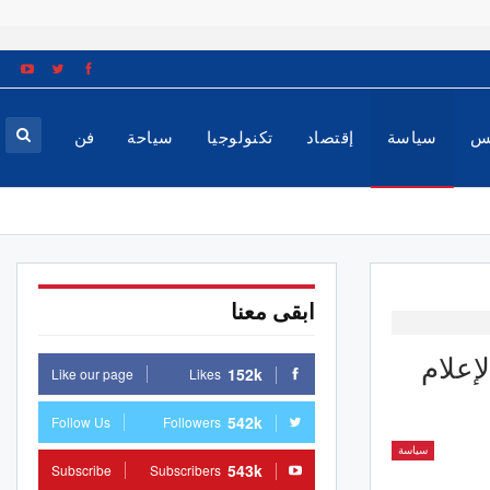
س
سياسة
إقتصاد
تكنولوجيا
سياحة
فن
ابقى معنا
إعلام
152k
Like our page
Likes
542k
Follow Us
Followers
سياسة
543k
Subscribe
Subscribers