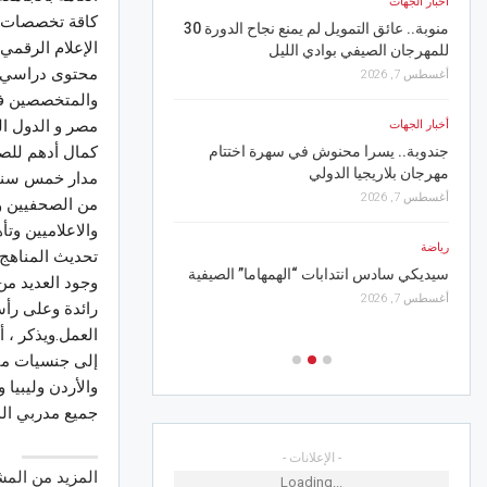
أخبار الجهات
كاقة تخصصات ال
منوبة.. عائق التمويل لم يمنع نجاح الدورة 30
بمهرجان الفسقية الدولي
الإعلام الرقمي 
للمهرجان الصيفي بوادي الليل
أغسطس 6, 2026
محتوى دراسي تن
أغسطس 7, 2026
والمتخصصين في
رياضة
مصر و الدول ال
أخبار الجهات
قرعة كأس الكنفدرالية الا
جندوبة.. يسرا محنوش في سهرة اختتام
مواجهات الأندية التونسية
مهرجان بلاريجيا الدولي
أغسطس 6, 2026
مدار خمس سنوا
أغسطس 7, 2026
من الصحفيين و 
أخبار الجهات
رياضة
سيديكي سادس انتدابات “الهمهاما” الصيفية
الريادة وتستقطب تجارب 
وجود العديد من
إلى أمريكا
أغسطس 7, 2026
رائدة وعلى رأس
أغسطس 6, 2026
إلى جنسيات متع
والأردن وليبيا 
جميع مدربي الد
- الإعلانات -
المزيد من الم
Loading...