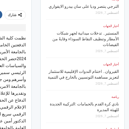
الترجي ينتصر وديا على سان بيدرو الايفواري
أجواء مهرجان الفسقية ا
أغسطس 7, 2026
شارك
أغسطس 7, 2026
أخبار الجهات
أخبار الجهات
المنستير.. تدخلات ميدانية لجهر شبكات
نظمت كلية الشئ
الأمطار وتنظيف النقاط السوداء وقايةً من
بنزرت.. إخماد حريق غاب
الفيضانات
الدفعتين الخام
أغسطس 7, 2026
أغسطس 7, 2026
بالجامعة الأمري
2024حضر ال
رياضة
أخبار الجهات
والسياسات العام
قرعة رابطة الأبطال الإفر
القيروان.. اختتام الندوات الإقليمية للاستثمار
مواجهات الأندية التونسية
الرئيسي سمير ع
لتعزيز مساهمة التونسيين بالخارج في التنمية
أغسطس 7, 2026
وأسرهم.
أغسطس 7, 2026
بالجامعة الامر
أخبار الجهات
وتقديرها للإعل
رياضة
بنزرت.. الإدارة العامة 
الدفاع عن الحق
نادي كرة القدم بالحمامات :التركيبة الجديدة
الدويميس حيز الاستغلال قب
الإعلام الرقمي
ر
للهيئة المديرة
أغسطس 6, 2026
الرقمي سريع ال
أغسطس 7, 2026
الدكتور أمين ع
أخبار الجهات
العامة بالجامعة