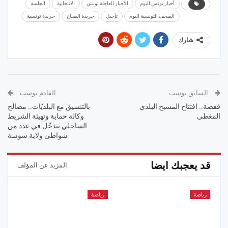
أخبار تونس اليوم
الأخبار العاجلة تونس
الانتخابية
الجلسة
الصحف التونسية اليوم
تأجيل
جريدة الصباح
جريدة تونسية
شارك
السابق بوست
القادم بوست
قفصة.. افتتاح المسبح البلدي
بالتنسيق مع البلديّات.. مصالح
المغطى
وكالة حماية وتهيئة الشريط
الساحلي تتدخّل في عدد من
شواطئ ولاية سوسة
قد يعجبك ايضا
المزيد عن المؤلف
رياضة
رياضة