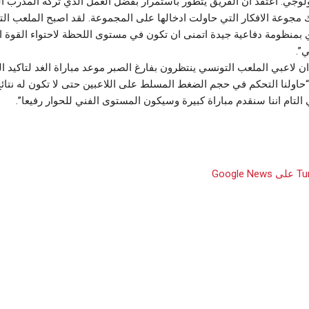
ولوجي. اعتقد ان الفريق يتطور باستمرار بفضل العمل الذي تركه المدرب ا
 مجوعة الافكار التي حاولت ادخالها على المجموعة. لقد اصبح الملعب الت
بمنظومة دفاعية جيدة اتمنى ان تكون في مستوى اللحظة لاحتواء القوة ا
”.
 لاعبي الملعب التونسي ينتظرون بفارغ الصبر موعد مباراة الغد لتاكيد 
حاولنا التحكم في حجم الضغط المسلط على اللاعبين حتى لا تكون له نتا
 التام اننا سنقدم مباراة كبيرة وسيكون المستوى الفني للحوار رفيعا”.