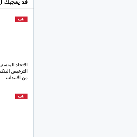
قد يعجبك اي
رياضة
الاتحاد المنستي
الترخيص البنكي 
من الانتداب
رياضة