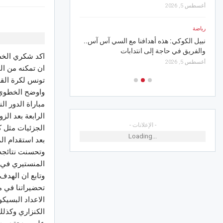
من الغربة إلى الوطن.. «لغة الضاد» تجمع
أغسطس 5, 2026
أبناء تونس في المنستير
أغسطس 4, 2026
أخبار الجهات
القيروان.. غدا انطلاق الد
الصيفي برقادة
اكد شكري الخطو
أغسطس 5, 2026
ان تمكنه من ال
تونس لكرة القد
واوضح الخطوي خ
مباراة الدور ا
الرابعة بعد ال
- الإعلانات -
الجزئيات مثل ك
Loading...
بعد استقدام ال
وتحسنت نتائجه 
المنستيري في ا
وتابع ان الهدف
تحضيراتنا في م
الاعداد البسيك
الكنزاري وكذلك