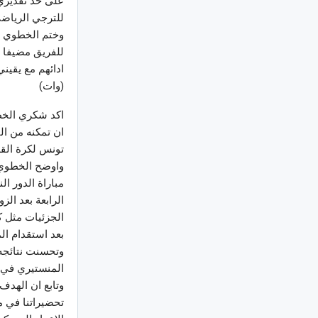
على حد تقديري 
للترجي الرياضي
وختم الخطوي ان
للفريق مضيفا “
ادائهم مع يقيني
(وات)
اكد شكري الخطو
ان تمكنه من ال
تونس لكرة القد
واوضح الخطوي خ
مباراة الدور ا
الرابعة بعد ال
الجزئيات مثل ك
بعد استقدام ال
وتحسنت نتائجه 
المنستيري في ا
وتابع ان الهدف
تحضيراتنا في م