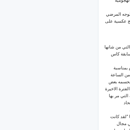
لهجومية
الوجه المرضي
ئج عكسية على
التي من شانها
سابقة كاس
 بمناسبة
 من الساعة
ن تحسمه بعض
لفترة الاخيرة
التي مر بها
حاد
“لقد كانت
ي مجال