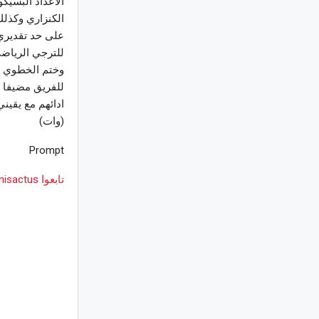
الاعداد البسيك
الكنزاري وكذلك
على حد تقديري 
للترجي الرياضي
وختم الخطوي ان
للفريق مضيفا “
ادائهم مع يقيني
(وات)
Prompt
تابعوا Tunisactus على Google News