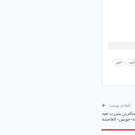
ليوم
الفوز
القادم بوست
سافرين ببنزرت تعيد
نة-جومين- العاصمة