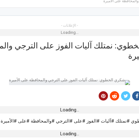
والمحافظة على الأميرة
- الإعلانات -
Loading...
طوي: نمتلك آليات الفوز على الترجي وال
وسة..”بابا نوّال”
يرة
يُصحّح الوضعيّة
 الترخيص البنكي
تداب
Loading...
 #نمتلك #آليات #الفوز #على #الترجي #والمحافظة #على #الأميرة
رطين في إلقاء
ديدية بمحطة الكرم
Loading...