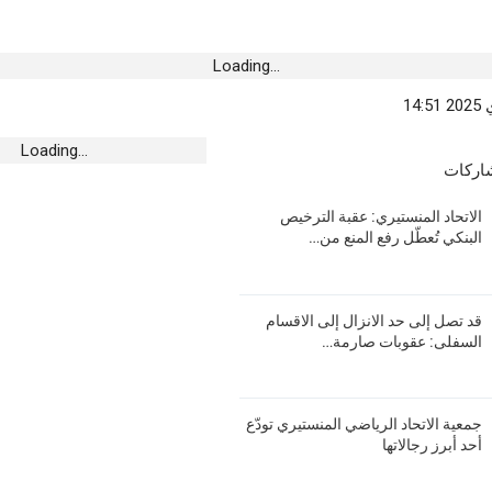
حوبة بالأتربة
Loading...
الليلة
Loading...
شاركات
المقيمين بالخارج
الاتحاد المنستيري: عقبة الترخيص
البنكي تُعطّل رفع المنع من…
إلى الاقسام السفلى:
قد تصل إلى حد الانزال إلى الاقسام
العنف في الملاعب
السفلى: عقوبات صارمة…
جمعية الاتحاد الرياضي المنستيري تودّع
ذّرون من تفاقم
أحد أبرز رجالاتها
ر القطع الدوري