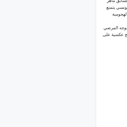
لسابق ماهر
ونسي يتمتع
لهجومية
الوجه المرضي
ئج عكسية على