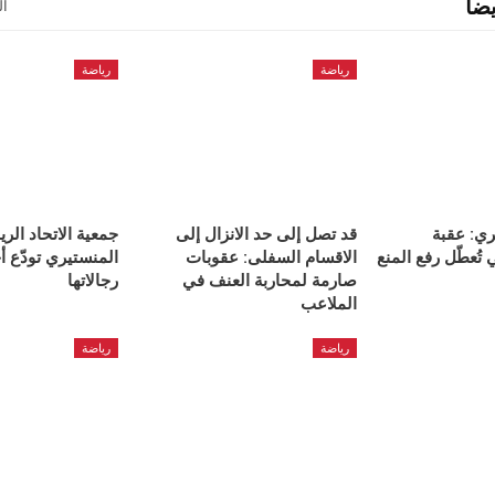
ضا
ال
رياضة
رياضة
ري: عقبة
قد تصل إلى حد الانزال إلى
جمعية الاتحاد الر
تُعطّل رفع المنع
الاقسام السفلى: عقوبات
المنستيري تودّع أح
صارمة لمحاربة العنف في
رجالاتها
الملاعب
رياضة
رياضة