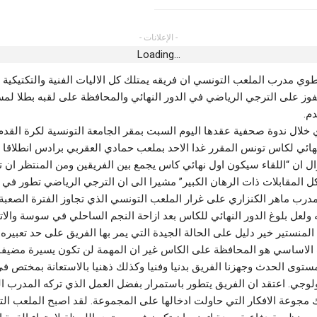
- الإعلانات -
Loading...
ورة الثانية للمهرجان
ي مدرب الملعب التونسي ان فريقه يمتلك كل الاليات الفنية والتكتيكية 
فوز على الترجي الرياضي في الدور النهائي والمحافظة على لقبه بطلا لم
م.
لال ندوة صحفية عقدها اليوم السبت بمقر الجامعة التونسية لكرة القدم
لنهائي لكاس تونس المقرر غدا الاحد بملعب حمادي العقربي برادس انطلاقا
زوال ان “اللقاء سيكون اول نهائي كاس يجمع بين الفريقين ومن المنتظر ا
ل المقابلات ذات الرهان الكبير” مشيرا الى ان الترجي الرياضي تطور في ا
مدرب ماهر الكنزاري على غرار الملعب التونسي الذي تجاوز الفترة الصعبة 
ولعل بلوغ الدور النهائي للكاس بعد ازاحة النجم الساحلي في سوسة والات
لمنستير خير دليل على الحالة الجيدة التي يمر بها الفريق على حد تعبيره.
 الاساسي هو المحافظة على الكاس غير ان المهمة لن تكون يسيرة مضيفا 
ستوى الحدث وجهزنا الفريق بدنيا وفنيا وكذلك ذهنيا بالاستعانة بمختص ف
ولوجي. اعتقد ان الفريق يتطور باستمرار بفضل العمل الذي تركه المدرب ا
 مجوعة الافكار التي حاولت ادخالها على المجموعة. لقد اصبح الملعب الت