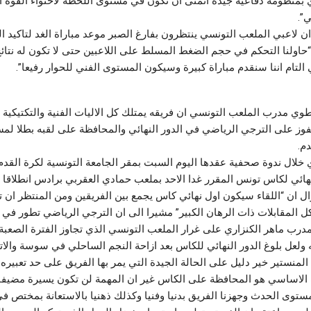
بمنظومة دفاعية جيدة اتمنى ان تكون في مستوى اللحظة لاحتواء القوة ا
”.
 لاعبي الملعب التونسي ينتظرون بفارغ الصبر موعد مباراة الغد لتاكيد 
حاولنا التحكم في حجم الضغط المسلط على اللاعبين حتى لا تكون له نتا
 التام اننا سنقدم مباراة كبيرة وسيكون المستوى الفني للحوار رفيعا”.
ي مدرب الملعب التونسي ان فريقه يمتلك كل الاليات الفنية والتكتيكية 
فوز على الترجي الرياضي في الدور النهائي والمحافظة على لقبه بطلا لم
م.
لال ندوة صحفية عقدها اليوم السبت بمقر الجامعة التونسية لكرة القدم
لنهائي لكاس تونس المقرر غدا الاحد بملعب حمادي العقربي برادس انطلاقا
زوال ان “اللقاء سيكون اول نهائي كاس يجمع بين الفريقين ومن المنتظر ا
ل المقابلات ذات الرهان الكبير” مشيرا الى ان الترجي الرياضي تطور في ا
مدرب ماهر الكنزاري على غرار الملعب التونسي الذي تجاوز الفترة الصعبة 
ولعل بلوغ الدور النهائي للكاس بعد ازاحة النجم الساحلي في سوسة والات
لمنستير خير دليل على الحالة الجيدة التي يمر بها الفريق على حد تعبيره.
 الاساسي هو المحافظة على الكاس غير ان المهمة لن تكون يسيرة مضيفا 
ستوى الحدث وجهزنا الفريق بدنيا وفنيا وكذلك ذهنيا بالاستعانة بمختص ف