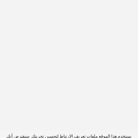
يستخدم هذا الموقع ملفات تعريف الارتباط لتحسين تجربتك. سنفترض أنك