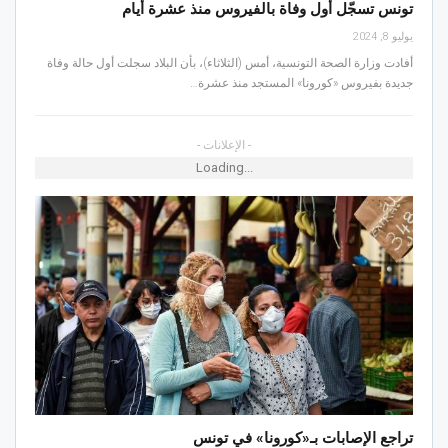
تونس تسجّل أول وفاة بالفيروس منذ عشرة أيام
يوليو 8, 2024
أفادت وزارة الصحة التونسية، أمس (الثلاثاء)، بأن البلاد سجلت أول حالة وفاة
جديدة بفيروس «كورونا» المستجد منذ عشرة…
- الإعلانات -
Loading...
تراجع الإصابات بـ«كورونا» في تونس