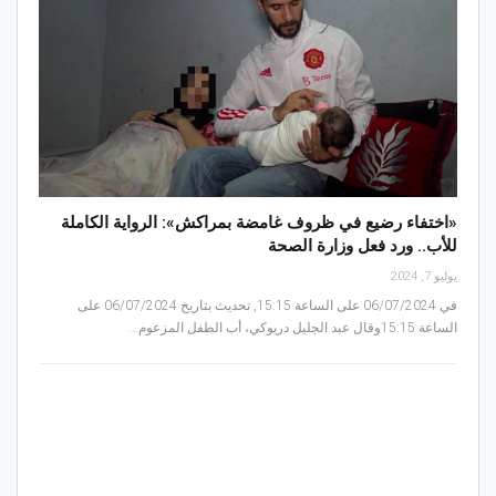
«اختفاء رضيع في ظروف غامضة بمراكش»: الرواية الكاملة
للأب.. ورد فعل وزارة الصحة
يوليو 7, 2024
في 06/07/2024 على الساعة 15:15, تحديث بتاريخ 06/07/2024 على
الساعة 15:15وقال عبد الجليل دريوكي، أب الطفل المزعوم…