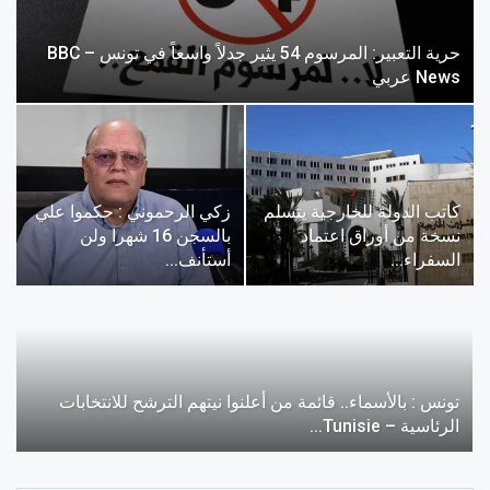
حرية التعبير: المرسوم 54 يثير جدلاً واسعاً في تونس – BBC
News عربي
كاتب الدولة للخارجية يتسلم
زكي الرحموني : حكموا علي
نسخة من أوراق اعتماد
بالسجن 16 شهرا ولن
السفراء…
أستأنف…
تونس : بالأسماء.. قائمة من أعلنوا نيتهم الترشح للانتخابات
الرئاسية – Tunisie…