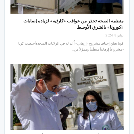
منظمة الصحة تحذر من عواقب «كارثية» لزيادة إصابات
«كورونا» بالشرق الأوسط
يوليو 9, 2024
كوبا تعلن إحباط مشروع «إرهابي» أُعد له في الولايات المتحدةأحبطت كوبا
«مشروعاً إرهابياً منظّماً ومموّلاً من…