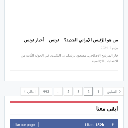
من هو الرّئيس الإيراني الجديد؟ – تونس – أخبار تونس
يوليو 7, 2024
فاز المرشح الإصلاحي، مسعود بزشكيان، السّبت، في الجولة الثّانية من
الانتخابات الرّئاسية…
السابق
1
2
3
4
…
993
التالي
ابقى معنا
152k
Like our page
Likes