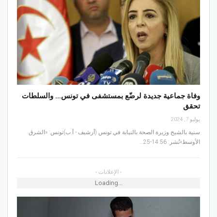
وفاة جماعية جديدة لرضّع بمستشفى في تونس… والسلطات
تحقق
يوليو 7, 2024
سنية بالشيخ وزيرة الصحة بالنيابة في تونس (أرشيف - أ.ب)تونس: «الشرق
الأوسط»نُشر: 14:56-25…
- الإعلانات -
Loading...