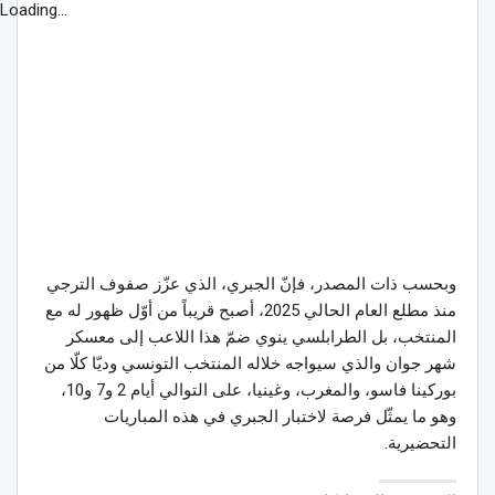
Loading...
وبحسب ذات المصدر، فإنّ الجبري، الذي عزّز صفوف الترجي
منذ مطلع العام الحالي 2025، أصبح قريباً من أوّل ظهور له مع
المنتخب، بل الطرابلسي ينوي ضمّ هذا اللاعب إلى معسكر
شهر جوان والذي سيواجه خلاله المنتخب التونسي وديّا كلّا من
بوركينا فاسو، والمغرب، وغينيا، على التوالي أيام 2 و7 و10،
وهو ما يمثّل فرصة لاختبار الجبري في هذه المباريات
التحضيرية.