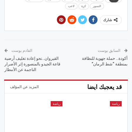
النسور
كرة
لاعب
شارك
السابق بوست
القادم بوست
أكودة.. حملة جهوية للنظافة
القيروان..نحو إعادة تغليف أرضية
بمنطقة “شط الرمان”
قاعة الجيدو بالمنصورة إثر الأضرار
الناجمة عن الأمطار
قد يعجبك ايضا
المزيد عن المؤلف
رياضة
رياضة