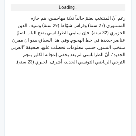
Loading...
رغم أنّ المنتخب يضمّ حالياً ثلاثة مهاجمين، هم حازم
المستوري (27 سنة) وفراس شوّاط (29 سنة) وسيف الدين
الجزيري (32 سنة)، فإن سامي الطرابلسي يفتح الباب لضمّ
عناصر جديدة في خط الهجوم. وفي هذا السياق،يبدو ان ممرن
منتخب النسور، حسب معلومات تحصلت عليها صحيفة “العربي
الجديد”، أنّ الطرابلسي لم يعد يخفي إعجابه الكلير بنجم
الترجي الرياضي التونسي الجديد، أشرف الجبري (23 سنة).