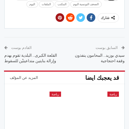
الصحف التونسية اليوم
المكتب
الملفات
اليوم
شارك
السابق بوست
القادم بوست
سيدي بوزيد.. المحامون ينفذون
القلعة الكبرى.. البلدية تقوم بهدم
وقفة احتجاجية
وإزالة بنايتين متداعيتيْن للسقوط
قد يعجبك ايضا
المزيد عن المؤلف
رياضة
رياضة