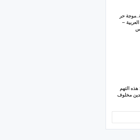
52 درجة..موجة حر
لعربية –
نس
 هذه التهم
دين مخلوف