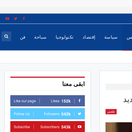
س
سياسة
إقتصاد
تكنولوجيا
سياحة
فن
ابقى معنا
يد
152k
Like our page
Likes
طقس
542k
Follow Us
Followers
543k
Subscribe
Subscribers