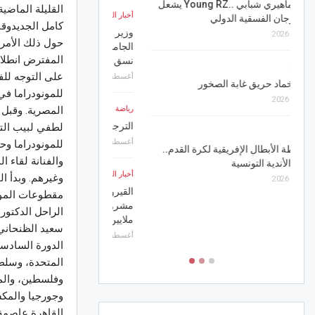
رياضة
القليلة الماضي
أخبار الجهات
الترجي ينتصر وديا على س
كامل الجديدوقا
وزير التجهيز يتابع تقدم إنجاز المستشفى
أغسطس 7, 2026
حول ذلك الأمر
الجامعي الملك سلمان ويدعو إلى التسريع في
المفترض انطلاق
نسق الأشغال
أخبار الجهات
على التوجه للف
أغسطس 6, 2026
المنستير.. تدخلات ميدان
للمونودراما في
الأمطار وتنظيف النقاط ا
رياضة
المصرية. وقبل
الفيضانات
الترجي يفاوض الاكوادوري كروزو
لطفي لبيب التح
أغسطس 7, 2026
أغسطس 6, 2026
للمونودراما و
والفنانة لقاء 
أخبار الجهات
أخبار الجهات
القيروان.. اختتام الندوات
وغيرهم. وبدأ ا
القيروان.. وزير التجهيز يعطي إشارة انطلاق
لتعزيز مساهمة التونسيين
مقطوعات الموسي
مشروع “المنار 2” السكني بكلفة تفوق 7
أغسطس 7, 2026
الراحل الدكتور
ملايين دينار
سعيد الظنحاني،
أغسطس 6, 2026
الدورة السادسة
المتحدة، وسلطنة
وفلسطين، والمغ
وجورجيا والمكس
القاهرة عاصمة 