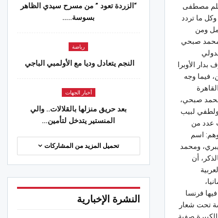
“الزردة تعود ” من مسرح سيدي الظاهر
فيلم مصطفى
بسوسة..…
وكل ما تردد
مل ومن
ر محمد صبحي
رياضة
لدولي
النجم يتعادل وديا مع الأولمبي الباجي
بدار الأوبرا
 فيما وجه
لقاهرة
أخبار الجهات
 محمد صبحي،
بعد حريق منزلها بالقلالات.. والي
 ولطفي لبيب
المنستير يتدخل لتأمين…
ت عدد من
وهم: اسم
تحميل المزيد من المشاركات
يبري، ومحمد
لذكر، أن
عربية
نيا،
يها فرنسا
النشرة الإخبارية
سة تحت شعار
الكبيرة صفية