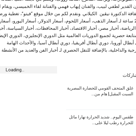
ن القدير لطفي لبيب، والفنان إيهاب فهمي والفنانة لقاء الخميسي، ويقام
قافة الدكتورة نيڤين الكيلاني. ونقدم لكم من خلال موقع “فيتو”، تغطية ورصدً
على مدار الـ 24 ساعة لـ أسعار الذهب، أسعار اللحوم، أسعار الدولار، أسعار اليورو، أسعار
الرياضة، أخبار مصر، أخبار الاقتصاد، أخبار المحافظات، أخبار السياسة، أخب
تابعة حصرية لجميع الدوريات العالمية مثل الدوري الإنجليزي، الدوري الإي
بطال أوروبا، دوري أبطال أفريقيا، دوري أبطال آسيا، والأحداث الهامة
ية والداخلية، بالإضافة للنقل الحصري لـ أخبار الفن والعديد من الأنشطة ا
Loading...
شاركات
غلق المتحف القومي للحضارة المصرية
السبت المقبل| هام من…
طقس اليوم.. شديد الحرارة نهارا مائل
للحرارة رطب ليلا على…