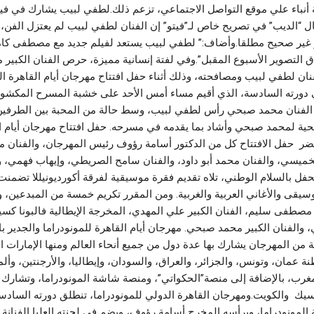
ة أنباء علي موقع التواصل الاجتماعي، تزعم ذلك.لطفي لبيب يشارك في 
ان بيدرو الايفواري
ل “الديب” في تصريح خاص لـ”فيتو” إن الفنان لطفي لبيب لم يعتزل الفن، 
 غير صحيح مطلقا.وأضاف:” لطفي لبيب يستعد لفيلم جديد مع مصطفى كا
 التصوير الأسبوع المقبل”.وفي لفتة إنسانية مميزة، حرص الفنان الكبي
نان لطفي لبيب ومصافحته، وذلك أثناء حفل افتتاح مهرجان أيام القاهرة ا
ية لجهر شبكات
 دورته السادسة، الذي أقيم مساء أمس الأحد على خشبة المسرح المكشوف 
لسوداء وقايةً من
 الفنان محمد صبحي رأس لطفي لبيب، وسط حالة من المحبة بين الطرفين،
ية لمحمد صبحي وأشاد بما يقدمه في مسرحه. حفل افتتاح مهرجان أيام ا
حضر حفل الافتتاح كل من الدكتور أسامة رؤوف رئيس المهرجان، والفنان
الخميسي، والفنان محمد أبو داود، والفنان سامح الصريطي، وإيهاب فهمي،
 الإقليمية للاستثمار
لحفل بالسلام الوطني، تلاه تقديم فقرة موسيقية لفرقة أكورديونيللا تضمن
 بالخارج في التنمية
قى والأغاني العربية والغربية. ومن المقرر تكريم خمسة من المبدعين، 
 مصطفى سليم، الفنان الكبير علي المهدي، المخرجة الإيطالية فالبونا كس
 والفنان الكبير محمد صبحي. مهرجان أيام القاهرة للمونودراما والجدير با
 من المهرجان يشارك بها عدة دول من جميع أنحاء العالم ومنها الإمارات ال
 عمان، وتونس، والجزائر، والعراق، والسودان، وإيطاليا، والأرجنتين، وألما
رب، بالإضافة إلى منصة”الحكواتي”، ومنصة شاشة المونودراما، وتشارك ف
يك والكويت.ومهرجان القاهرة الدولي للمونودراما، تنطلق دورته الساد
المونودراما، ويرأسه المخرج أسامة رؤوف، ويضم في لجنته العليا الفنانة 