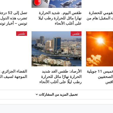
قومي للحضارة
طقس اليوم.. شديد الحرارة
تصل إلى 
 المقبل| هام من
نهارا مائل للحرارة رطب ليلا
تضرب هذه الدول ا
على أغلب الأنحاء
تونس – أخبار تو
طقس
طقس
الطقس يوم الخميس 11 جويلية
الأرصاد: طقس الغد شديد
القضاء الجزائري :
ع الصحفيين
الحرارة نهارًا مائل للحرارة
الموجهة لسيف ال
اقس
رطب ليلًا على أغلب الأنحاء
تحميل المزيد من المشاركات