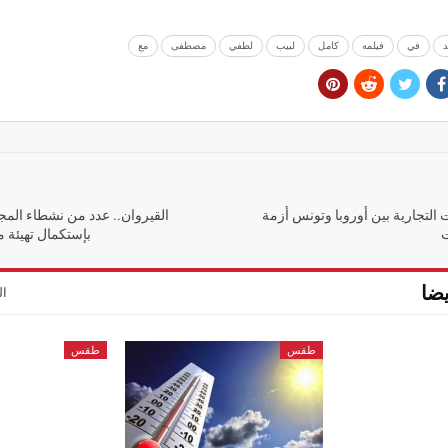
د
في
فيلمه
كامل
لبيب
لطفي
مصطفى
مع
 التجارية بين أوروبا وتونس أزمة
القيروان.. عدد من نشطاء المج
ت
بإستكمال تهيئة 
ضا
ال
طقس
طقس