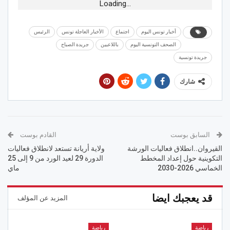
Loading...
أخبار تونس اليوم
اجتماع
الأخبار العاجلة تونس
الرئيس
الصحف التونسية اليوم
باللاعبين
جريدة الصباح
جريدة تونسية
شارك
السابق بوست
القادم بوست
القيروان..انطلاق فعاليات الورشة
ولاية أريانة تستعد لانطلاق فعاليات
التكوينية حول إعداد المخطط
الدورة 29 لعيد الورد من 9 إلى 25
الخماسي 2026-2030
ماي
قد يعجبك ايضا
المزيد عن المؤلف
رياضة
رياضة