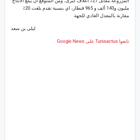
المزروعة مقابل 27٪ أعلاف كبرى، ومن المتوقع أن يبلغ الانتاج
مليون و143 ألف و 965 قنطار، اي بنسبة تقدم بلغت 20٪
مقارنة بالمعدل العادي للجهة.
ليلى بن سعد
تابعوا Tunisactus على Google News