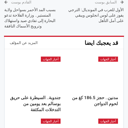
السابق بوست
القادم بوست
الأول للعرب في المونديال: الترجي
بسبب المد الأحمر بسواحل ولاية
يفوز على لوس انجلوس ويبقي
المنستير.. وزارة الفلاحة تدعو
على أمل التأهل
البحارة إلى تفادي صيد واستهلاك
وترويج الأسماك النافقة
قد يعجبك ايضا
المزيد عن المؤلف
أخبار الجهات
أخبار الجهات
مدنين.. حجز 186.5 كغ من
جندوبة.. السيطرة على حريق
لحوم الدواجن
بوسالم بعد يومين من
التدخلات المكثفة
أخبار الجهات
أخبار الجهات