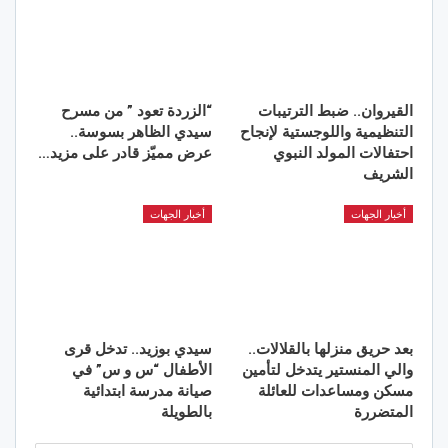
القيروان.. ضبط الترتيبات
“الزردة تعود ” من مسرح
التنظيمية واللوجستية لإنجاح
سيدي الظاهر بسوسة..
احتفالات المولد النبوي
عرض مميّز قادر على مزيد…
الشريف
أخبار الجهات
أخبار الجهات
بعد حريق منزلها بالقلالات..
سيدي بوزيد.. تدخل قرى
والي المنستير يتدخل لتأمين
الأطفال “س و س” في
مسكن ومساعدات للعائلة
صيانة مدرسة ابتدائية
المتضررة
بالطويلة