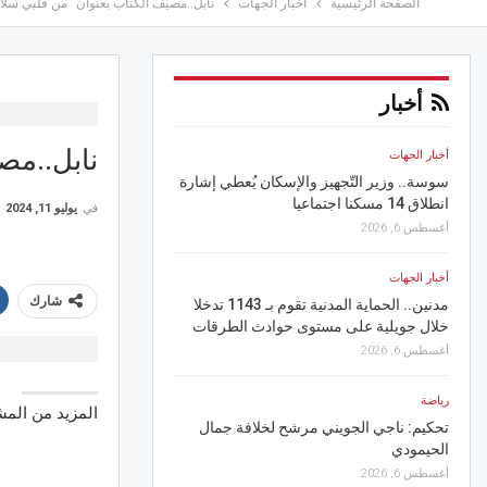
الصفحة الرئيسية
أخبار الجهات
نابل..مصيف الكتاب بعنوان “من قلبي سل
أخبار
نابل..مص
أخبار الجهات
أخبار الجهات
ص
سوسة.. وزير التّجهيز والإسكان يُعطي إشارة
بنزرت.. ندوة للتونسيين ا
انطلاق 14 مسكنا اجتماعيا
اصيلي الإقليم الأول
في
يوليو 11, 2024
أغسطس 6, 2026
أغسطس 5, 2026
أخبار الجهات
رياضة
شارك
مدنين.. الحماية المدنية تقوم بـ 1143 تدخلا
قد تصل إلى حد الانزال إ
خلال جويلية على مستوى حوادث الطرقات
عقوبات صارمة لمحاربة 
أغسطس 6, 2026
أغسطس 5, 2026
رياضة
أخبار الجهات
المزيد من الم
تحكيم: ناجي الجويني مرشح لخلافة جمال
منوبة.. مربو الأرانب يحذ
الحيمودي
خسائرهم في حال استمرا
للكهرباء
أغسطس 6, 2026