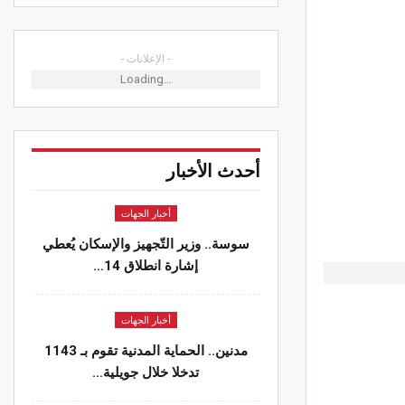
الجهات
وان..مصالح التجهيز تتدخل إثر الرياح
- الإعلانات -
ة لرفع الأشجار والعوائق عن الطرقات
Loading...
 2026
الجهات
رح سيدي الظاهر بسوسة..”بابا نوّال”
أحدث الأخبار
ي المجتمع وبوسعدية يُصحّح الوضعيّة
 2026
أخبار الجهات
سوسة.. وزير التّجهيز والإسكان يُعطي
اد المنستيري: عقبة الترخيص البنكي
إشارة انطلاق 14…
ل رفع المنع من الانتداب
 2026
أخبار الجهات
الجهات
مدنين.. الحماية المدنية تقوم بـ 1143
تونس” تلاحق المتورطين في إلقاء
تدخلا خلال جويلية…
ات على السكة الحديدية بمحطة الكرم
 2026