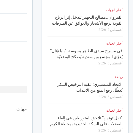
أغسطس 5, 2026
أخبار الجهات
أخبار الجهات
القيروان..مصالح التجهيز تتدخل إثر الرياح
القوية لرفع الأشجار والعوائق عن الطرقات
القيروان.. غدا انطلاق الد
الصيفي برقادة
أغسطس 6, 2026
أغسطس 5, 2026
أخبار الجهات
رياضة
ّ
في مسرح سيدي الظاهر بسوسة..”بابا نوّال”
يُعرّي المجتمع وبوسعدية يُصحّح الوضعيّة
جمعية الاتحاد الرياضي ال
أبرز رجالاتها
أغسطس 6, 2026
أغسطس 5, 2026
رياضة
أخبار الجهات
الاتحاد المنستيري: عقبة الترخيص البنكي
تُعطّل رفع المنع من الانتداب
صفاقس.. افتتاح وحدة ط
الصحة الأساسية بالبدارن
أغسطس 5, 2026
أغسطس 5, 2026
جهات
أخبار الجهات
أخبار الجهات
.
“تقل تونس” تلاحق المتورطين في إلقاء
الفضلات على السكة الحديدية بمحطة الكرم
مع الزيادة في الأجر .. 
تن
أغسطس 5, 2026