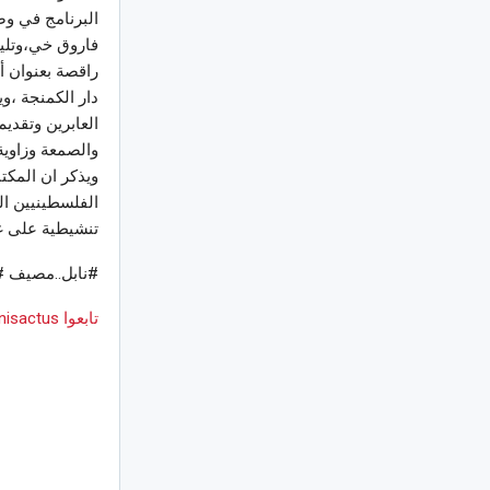
البرنامج في وص
فاروق خي،وتليه
راقصة بعنوان أ
دار الكمنجة ،و
العابرين وتقديم
والصمعة وزاوية
ويذكر ان المكت
الفلسطينيين ا
تنشيطية على غ
#نابل..مصيف #
تابعوا Tunisactus على Google News