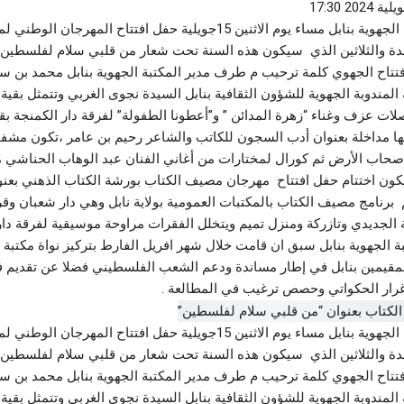
تحتضن المكتبة الجهوية بنابل مساء يوم الاثنين 15جويلية حفل افتتاح المهر
رياضة
أخبار 
حدة والثلاثين الذي سيكون هذه السنة تحت شعار من قلبي سلام لفلسطين 
تادوس نكانغ في النادي الافريقي
القير
فتتاح الجهوي كلمة ترحيب م طرف مدير المكتبة الجهوية بنابل محمد بن 
وسحب 
أغسطس 4, 2026
لقصر” تدخل حيز
لمندوبة الجهوية للشؤون الثقافية بنابل السيدة نجوى الغربي وتتمثل بقية
أغسطس 5,
لات عزف وغناء “زهرة المدائن ” و”أعطونا الطفولة” لفرقة دار الكمنجة بقي
ا مداخلة بعنوان أدب السجون للكاتب والشاعر رحيم بن عامر ،تكون مشفو
صحاب الأرض ثم كورال لمختارات من أغاني الفنان عبد الوهاب الحناشي م
يكون اختتام حفل افتتاح مهرجان مصيف الكتاب بورشة الكتاب الذهني بعن
 برنامج مصيف الكتاب بالمكتبات العمومية بولاية نابل وهي دار شعبان وقرن
 الجديدي وتازركة ومنزل تميم ويتخلل الفقرات مراوحة موسيقية لفرقة دار
بة الجهوية بنابل سبق ان قامت خلال شهر افريل الفارط بتركيز نواة مكتبة 
لمقيمين بنابل في إطار مساندة ودعم الشعب الفلسطيني فضلا عن تقديم 
رار الحكواتي وحصص ترغيب في المطالعة .
تحتضن المكتبة الجهوية بنابل مساء يوم الاثنين 15جويلية حفل افتتاح المهر
حدة والثلاثين الذي سيكون هذه السنة تحت شعار من قلبي سلام لفلسطين 
فتتاح الجهوي كلمة ترحيب م طرف مدير المكتبة الجهوية بنابل محمد بن 
لمندوبة الجهوية للشؤون الثقافية بنابل السيدة نجوى الغربي وتتمثل بقية