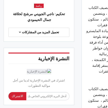
رياضة
جان الوطني لمصيف الكتاب
الجهات
، ويتضمن
تحكيم: ناجي الجويني مرشح لخلافة
وان.. رياح نشطة مصحوبة بالأتربة
سالم ، ستكون
جمال الحيمودي
رعدية تميز أجواء الليلة
 فقرات
 2026
ادة المايسترو
تحميل المزيد من المشاركات
عة بلوحة
ن أداء فرقة
وان خواطر
بالية
النشرة الإخبارية
 الكمنجة ،
بمقر إقامة
فقرات
اشترك في النشرة الإخبارية لدينا من أجل
مواكبة التطورات.
جان الوطني لمصيف الكتاب
، ويتضمن
الاشتراك
سالم ، ستكون
 فقرات