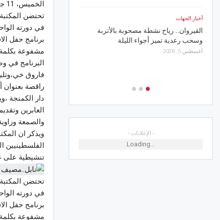
الخميس، 11 جويلية 2024 17:30
والغراسة
أغسطس 5, 2026
أخبار الجهات
في دورته الوا
القيروان.. رياح نشطة مصحوبة بالأتربة
أخبار الجهات
برنامج حفل الا
وسحب رعدية تميز أجواء الليلة
قفصة.. البئر العميقة “ا
مشفوعة بكلمة ا
أغسطس 5, 2026
الاستغلال الفعلي
البرنامج في وص
أغسطس 5, 2026
فاروق خي،وتليه
راقصة بعنوان أ
دار الكمنجة ،و
العابرين وتقديم
والصمعة وزاوية
ويذكر ان المكت
- الإعلانات -
Loading...
الفلسطينيين ا
تنشيطية على غ
في دورته الوا
برنامج حفل الا
مشفوعة بكلمة ا