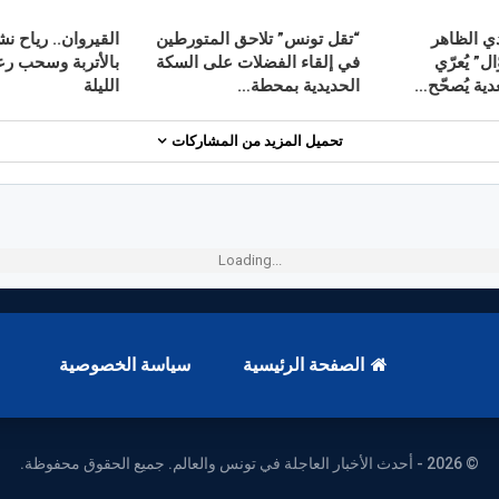
 الظاهر
“تقل تونس” تلاحق المتورطين
القيروان.. رياح 
ال” يُعرّي
في إلقاء الفضلات على السكة
بالأتربة وسحب رعد
ية يُصحّح…
الحديدية بمحطة…
الليلة
تحميل المزيد من المشاركات
Loading...
الصفحة الرئيسية
سياسة الخصوصية
© 2026 - أحدث الأخبار العاجلة في تونس والعالم. جميع الحقوق محفوظة.