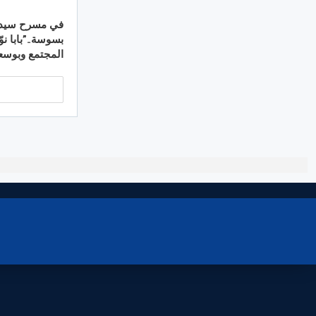
في مسرح سيدي
بسوسة..”بابا نوّ
المجتمع وبوسعد