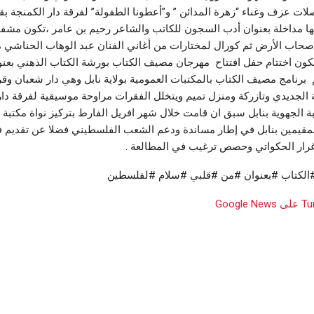
لات عزف وغناء “زهرة المدائن ” و”أعطونا الطفولة” لفرقة دار الكمنجة بقي
ا مداخلة بعنوان أدب السجون للكاتب والشاعر رحيم بن عامر ،تكون مشفو
صحاب الأرض ثم كورال لمختارات من أغاني الفنان عبد الوهاب الحناشي م
يكون اختتام حفل افتتاح مهرجان مصيف الكتاب بورشة الكتاب الذهني بعن
 برنامج مصيف الكتاب بالمكتبات العمومية بولاية نابل وهي دار شعبان وقرن
 الجديدي وتازركة ومنزل تميم ويتخلل الفقرات مراوحة موسيقية لفرقة دار
بة الجهوية بنابل سبق ان قامت خلال شهر افريل الفارط بتركيز نواة مكتبة 
لمقيمين بنابل في إطار مساندة ودعم الشعب الفلسطيني فضلا عن تقديم 
رار الحكواتي وحصص ترغيب في المطالعة .
الكتاب #بعنوان #من #قلبي #سلام #لفلسطين