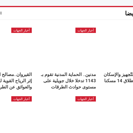
ضا
ال
أخبار الجهات
أخبار الجهات
تّجهيز والإسكان
مدنين.. الحماية المدنية تقوم بـ
القيروان..مصالح ا
يُعطي إشارة انطلاق 14 مسكنا
1143 تدخلا خلال جويلية على
إثر الرياح القوية 
مستوى حوادث الطرقات
والعوائق عن الطر
أخبار الجهات
أخبار الجهات