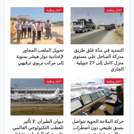
اخبار وطنية
اخبار وطنية
التمديد في مدّة غلق طريق
تحويل الملعب المجاور
مدركة الساحل على مستوى
لإعدادية دوار هيشر بمنوبة
منزل كامل إلى 27 جويلية
إلى مركب تربوي ترفيهي
الجاري
اخبار وطنية
اخبار وطنية
حركة الملاحة الجوية تتواصل
ديوان الطيران :لا تأثير
بنسق طبيعي دون اضطراب
للعطب التكنولوجي العالمي
بمطار جربة جرجيس
على حركة الطيران ونشاط