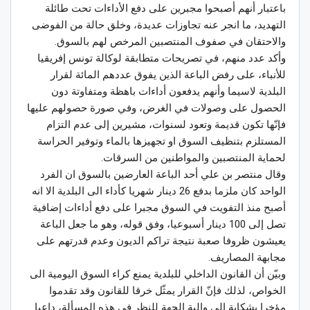
باعتبار أنهم أصبحوا مجبرين على دفع الأداءات تحت طائلة
التهديد، ما انجر عنه تجاوزات عديدة، وخلق حالة من الفوضى
والاحتقان في صفوف المنتصبين المرخص لهم بالسوق.
وأكد عدد منهم، في تصريحات متطابقة لوكالة تونس إفريقيا
للأنباء، على رفض الباعة الذين يفوق عددهم المائة لقرار
البلدية لاسيما وأنهم يدفعون أداءات باهظة ومتفاوتة دون
الحصول على وصولات في الغرض، وفي صورة حصولهم عليها
فإنّها تكون قديمة وتعود لسنوات، مشيرين إلى عدم التزام
المستلزم بتنظيف السوق او تجهيزها بالماء وتوفير الحراسة
لحماية المنتصبين والمواطنين من السرقات.
وقال منتصر بن علي أحد الباعة العارضين بالسوق ان الفرد
الواحد كان ملزما بدفع 26 دينار شهريا كأداء الى البلدية الا انه
أصبح منذ التفويت في السوق مجبرا على دفع أداءات إضافية
تصل إلى 100 دينار أسبوعيا، وفق قوله، وهو ما جعل الباعة
يعيشون ظروفا صعبة نتيجة تراكم الديون وعدم قدرتهم على
مجابهة المصاريف.
وبيّن أن القانون الداخلي للبلدية يمنع كراء السوق اليومية الى
الخواص، لذلك فإنّ القرار يمثّل خرقا للقانون وقد تقدموا
مؤخرا بشكاية الى والية الجهة للنظر في هذه المسألة، داعيا