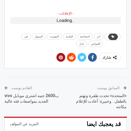
- الإعلانات -
Loading...
اثر
احتجاجية
البلدية
التفويت
السوق
في
للخواص
نابل
شارك
السابق بوست
القادم بوست
«المتحدة» تحدث طفرة وتهتم
ب2600 جنيه اشتري موبايل vivo
بالطفل.. وخبيرة: أعادت للإعلام
الجديد بمواصفات فئه عالية
مكانته
قد يعجبك ايضا
المزيد عن المؤلف