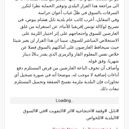
الى مراجعة هذا القرار البلدي وتوفير الحماية نظرا لتكرر
السرقات بالسوق في ظلّ غياب أعوان حراسة.
وفي المقابل، أعرب كاتب عام بلدية نابل هشام بيوض، في
تصريح لوكالة تونس إفريقيا للأنباء، عن استغرابه من غلق
العارضين للسوق واحتجاجهم على إثر اختيار اللزمة على
الاستخلاص المباشر للسوق، مبينا ان هذا القرار لن يغير شيئا
حيث سيحافظ العارضون على أماكنهم بالسوق فضلا عن
خلاص نفس المعلوم القار والرمزي الذي يقدر بـ26 دينار
شهريا، وفق قوله.
وأضاف أن تخوف الباعة العارضين من فرض المستلزم دفع
أداءات إضافية لا موجب له، موضحا أنه في صورة تسجيل أي
تجاوزات فإن البلدية ملزمة بفسخ الصفقة وتحميل المستلزم
تبعات ذلك.
Loading...
#نابل. #وقفة #احتجاجية #اثر #التفويت #في #السوق
#البلدية #للخواص